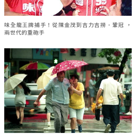
味全龍王牌捕手！從陳金茂到吉力吉撈．鞏冠 ，
兩世代的重砲手