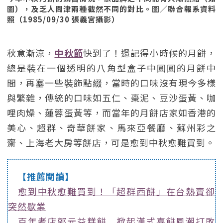
圖），及乏人問津兩種截然不同的對比。圖／聯合報系資料
照（1985/09/30 張義宮攝影）
秋意漸涼，
中秋節
快到了！還記得小時候的月餅，
總是裝在一個透明的八角型盒子中圓圓的月餅中
間，再塞一些裝飾點綴，當時的口味沒有現今多樣
與繁雜，傳統的口味如五仁、棗泥、豆沙蛋黃、咖
哩肉燥、蓮蓉蛋黃等，而當年的月餅店家如香港的
美心、超群、奇華餅家、馬來亞餐廳、蘇州彩之
齋、上海老大房等餅店，可是愈到中秋愈難買到。
【推薦閱讀】
愈到中秋愈難買到！「超群西餅」在台熱賣卻
突然歇業
百年老店郭元益糕餅 掀起漢式喜餅風潮打敗