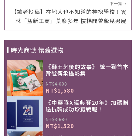
下一篇
→
【讀者投稿】在地人也不知道的神祕學校！雲
林「益新工商」荒廢多年 樓梯間曾驚見男屍
時光商號 懷舊選物
《獅王背後的故事》 統一獅首本
背號傳承攝影集
NT$4,000
NT$1,580
《中華隊X經典賽20年》加碼贈
送抗韓成功珍藏戰報！
NT$3,680
NT$1,520