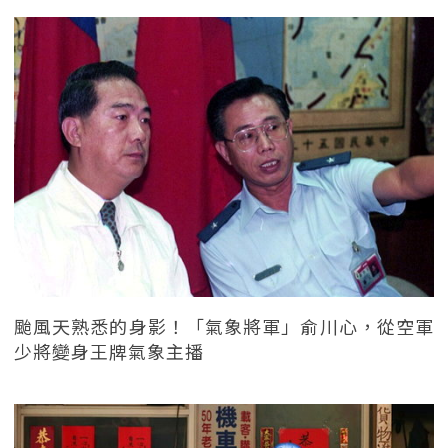
颱風天熟悉的身影！「氣象將軍」俞川心，從空軍
少將變身王牌氣象主播