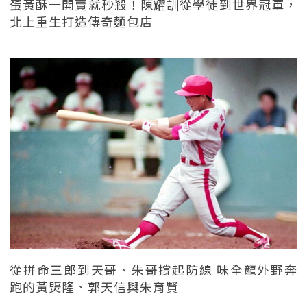
蛋黃酥一開賣就秒殺！陳耀訓從學徒到世界冠軍，
北上重生打造傳奇麵包店
從拼命三郎到天哥、朱哥撐起防線 味全龍外野奔
跑的黃煚隆、郭天信與朱育賢