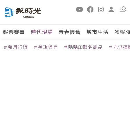
娛樂賽事
時代現場
青春懷舊
城市生活
讀報
＃鬼月行銷
＃美琪樂皂
＃點點印聯名商品
＃老派運