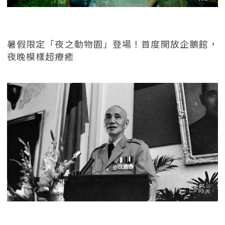
暑假限定「夜之動物園」登場！首度開放企鵝館，
夜晚模樣超療癒