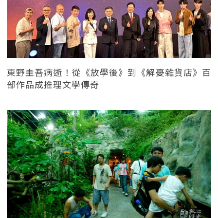
東野圭吾病逝！從《放學後》到《解憂雜貨店》百
部作品成推理文學傳奇