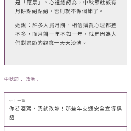
是「應景」。心裡總認為，中秋節就該有
月餅點綴點綴，否則就不像個節了。
她說：許多人買月餅，相信購買心理都差
不多，而月餅一年不如一年，就是因為人
們對過節的觀念一天天淡薄。
中秋節
﹒
政治
﹒
←
上一篇
你若酒駕，我就改嫁！那些年交通安全宣導標
語