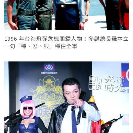
1996 年台海飛彈危機關鍵人物！參謀總長羅本立
一句「穩、忍、狠」穩住全軍