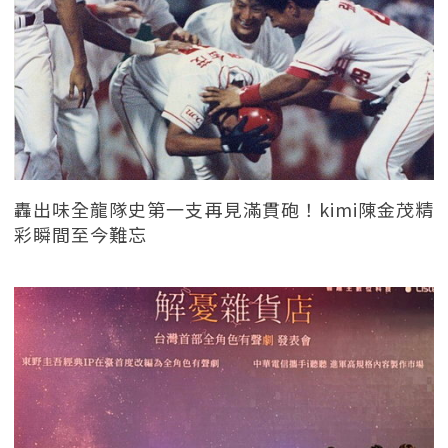
轟出味全龍隊史第一支再見滿貫砲！kimi陳金茂精
彩瞬間至今難忘