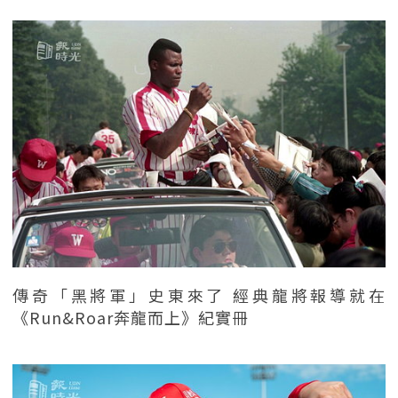
傳奇「黑將軍」史東來了 經典龍將報導就在
《Run&Roar奔龍而上》紀實冊