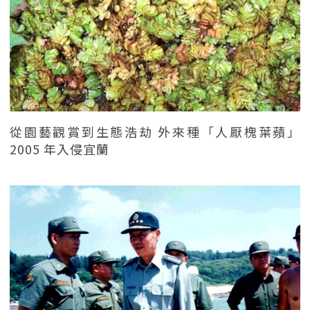
從園藝觀賞到生態浩劫 外來種「人厭槐葉蘋」
2005 年入侵宜蘭