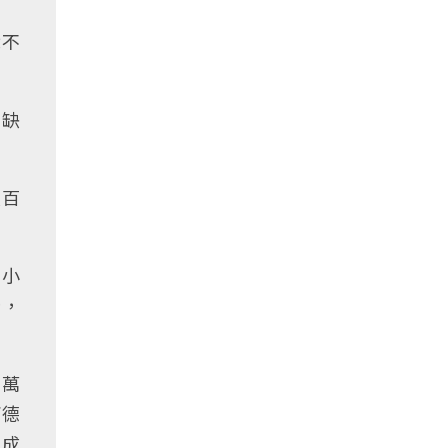
就不
，缺
八百
，小
計，
餘萬
西德
最成