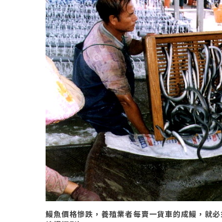
鰻魚價格慘跌，養殖業者每賣一貨車的成鰻，就必須賠