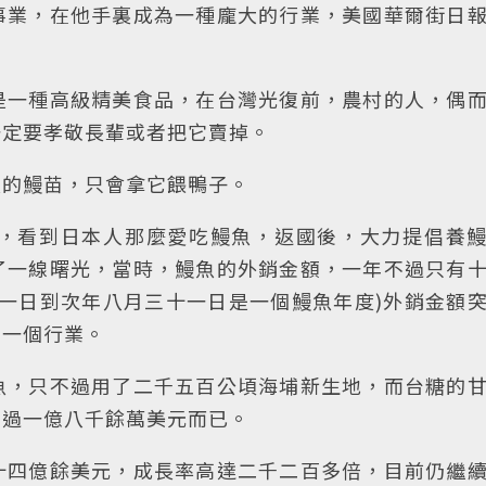
事業，在他手裏成為一種龐大的行業，美國華爾街日
是一種高級精美食品，在台灣光復前，農村的人，偶
一定要孝敬長輩或者把它賣掉。
長的鰻苗，只會拿它餵鴨子。
，看到日本人那麼愛吃鰻魚，返國後，大力提倡養
了一線曙光，當時，鰻魚的外銷金額，一年不過只有
一日到次年八月三十一日是一個鰻魚年度)外銷金額
的一個行業。
魚，只不過用了二千五百公頃海埔新生地，而台糖的
不過一億八千餘萬美元而已。
十四億餘美元，成長率高達二千二百多倍，目前仍繼