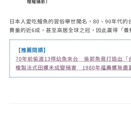
煌權攝影）
日本人愛吃鰻魚的習俗舉世聞名，80、90年代
費量的近6成，甚至高居全球之冠，因此贏得「養
【推薦閱讀】
70年前偷渡13條幼魚來台 吳郭魚竟打造出「
複製法式田螺未成變禍害 1980年福壽螺無盡