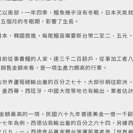
尤以南部，一年四季，鰻魚幾乎沒有冬眠，日本天氣
、五個月的冬眠期，影響了生長。
日本、韓國買進，每尾鰻苗需要新台幣二至二．五元
目前從事養鰻的人家，達三千二百餘戶，從事加工者
魚銷售金額來看，是一項生產力頗高的行業。
佔世界蘆筍總輸出量的百分之七十，大部份銷往歐洲
、墨西哥、西班牙、中國大陸等地也有輸出，業者估
金額最高的一項，民國六十九年曾達美金一億一千
十七年為例，西德佔我輸出量的百分之六十四，另據
之八九．一，西德食品專家譽台灣蘆筍業者是「世界