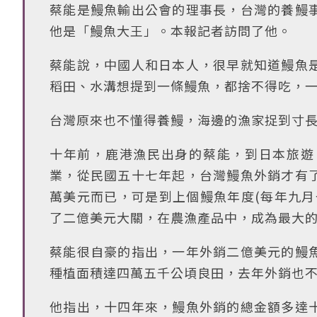
蔡能是鰻魚輸出公會的理事長，台灣的養鰻
他是「鰻魚大王」。本報記者訪問了他。
蔡能說，中國人和日本人，很早就知道鰻魚
稻田、水溝想提到一條鰻魚，都捨不得吃，
台灣原來也不懂得養鰻，海邊的漁家捉到寸
十年前，鹿港漁民出身的蔡能，到日本旅遊
業，從民國五十七年起，台灣鰻魚外銷才有
萬美元而已，可是到上個鰻魚年度(每年九月
了二億美元大關，在農漁產品中，成為最大
蔡能很自豪的指出，一年外銷二億美元的鰻
種植面積達四萬五千公頃良田，去年外銷也
他指出，十四年來，鰻魚外銷的總金額多達