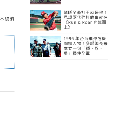
龍隊全壘打王就是他！
見證兩代強打故事就在
日本總消
《Run & Roar 奔龍而
上》
1996 年台海飛彈危機
關鍵人物！參謀總長羅
本立一句「穩、忍、
狠」穩住全軍