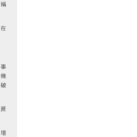
報稱
而在
鰻事
十幾
突破
甘蔗
續增