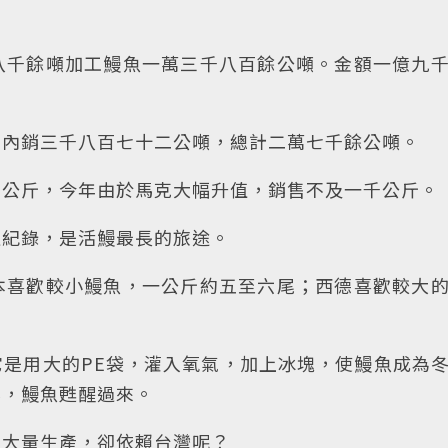
八千餘噸加工鰻魚一萬三千八百餘公噸。金額一億九
，內銷三千八百七十二公噸，總計二萬七千餘公噸。
多公斤，今年由於馬克大幅升值，銷售不及一千公斤。
過紀錄，是活鰻最長的旅途。
本喜歡較小鰻魚，一公斤約五至六尾；西德喜歡較大
是用大的PE袋，灌入氧氣，加上冰塊，使鰻魚成為
化，鰻魚甦醒過來。
不大量生產，卻依賴台灣呢？