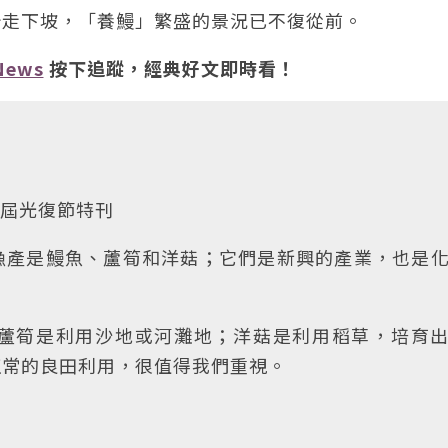
始走下坡，「養鰻」繁盛的景況已不復從前。
News
按下追蹤，經典好文即時看！
卅六屆光復節特刊
漁產是鰻魚、蘆筍和洋菇；它們是新興的產業，也是
蘆筍是利用沙地或河灘地；洋菇是利用稻草，培育
正常的良田利用，很值得我們重視。