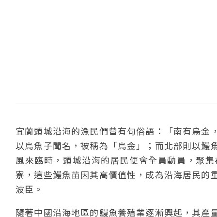
宜蘭頭城沿海的漁民們曾有句俗語：「南有烏金
以烏魚子聞名，被稱為「烏金」；而北部則以鰻
風來臨時，頭城沿海的居民便會全員動員，聚集
寮，這些鰻魚苗因其高價值性，成為沿海居民的
波臣。
隨著中國沿海地區的鰻魚養殖業逐漸興起，其產