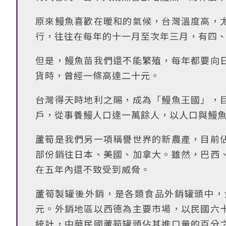
原來鰻魚喜歡在暖和的氣候，台灣溫度高，
行，往往在每年的十一月至次年三月，有四
但是，鰻魚苗我們還不能繁殖，每年都要向
貨時，曾經一條高達二十元。
台灣得天時地利之賜，成為「鰻魚王國」，
戶，從事養鰻人口達一萬餘人，以人口與鰻
蘆筍是我們另一項稱譽世界的新農產，目前
部份銷往日本、美國、加拿大。雖然，巴西
在五年內還不致受到威脅。
蘆筍製罐後外銷，是各類食品外銷罐頭中，
元。外銷地區以西德為主要市場，以民國六
統計，中華民國蘆筍罐頭佔其進口量的百分