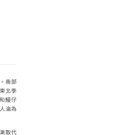
。南部
東北季
和鰻仔
人淪為
漸取代