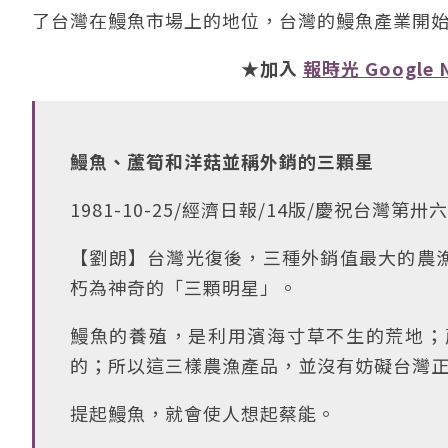
了台灣在鰻魚市場上的地位，台灣的鰻魚產業開
★加入
報時光 Google 
鰻魚、蘆筍和洋菇並稱外銷的三顆星
1981-10-25/經濟日報/14版/慶祝台灣第
【劉朗】台灣光復後，三種外銷值最大的農
朽為神奇的「三顆明星」。
鰻魚的養殖，是利用濱海寸草不生的荒地；
的；所以這三樣農漁產品，並沒有妨礙台灣
提起鰻魚，就會使人想起蔡能。