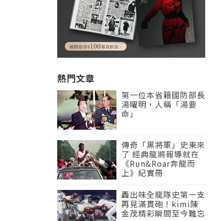
熱門文章
第一位本省籍國防部長
湯曜明，人稱「湯要
命」
傳奇「黑將軍」史東來
了 經典龍將報導就在
《Run&Roar奔龍而
上》紀實冊
轟出味全龍隊史第一支
再見滿貫砲！kimi陳
金茂精彩瞬間至今難忘