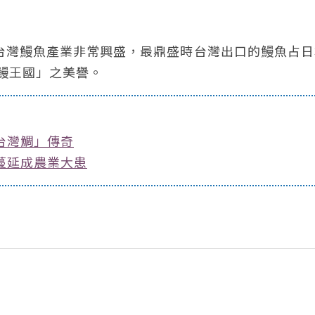
的台灣鰻魚產業非常興盛，最鼎盛時台灣出口的鰻魚占
鰻王國」之美譽。
台灣鯛」傳奇
蔓延成農業大患