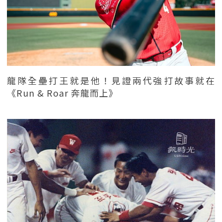
龍隊全壘打王就是他！見證兩代強打故事就在
《Run & Roar 奔龍而上》