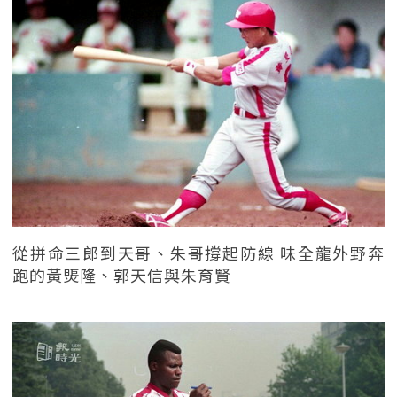
從拼命三郎到天哥、朱哥撐起防線 味全龍外野奔
跑的黃煚隆、郭天信與朱育賢