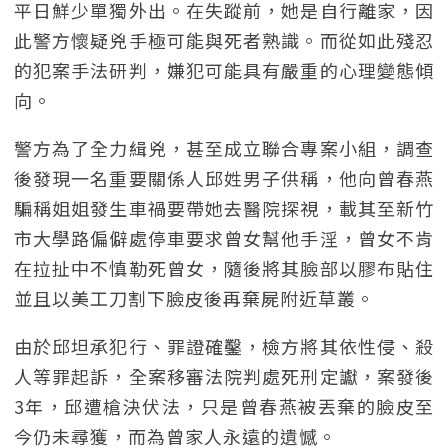
平日鮮少單獨外出。在失蹤前，她是自行離家，因
此警方懷疑兇手極可能與死者熟識。而從如此殘忍
的犯案手法研判，嫌犯可能具有嚴重的心理變態傾
向。
警方為了全力緝兇，甚至成立聯合專案小組，調查
後發現一名重要關係人邱姓男子供稱，他向曾春燕
騙稱姐姐發生車禍要帶她去醫院探視，載其至新竹
市大學路偏僻處停車要求曾女幫他手淫，曾女不肯
在拉扯中不慎勒死曾女，隨後將其臉部以膠布貼住
並且以美工刀割下臉皮後再棄屍附近草叢。
由於邱坦承犯行、罪證確鑿，檢方將其依性侵、殺
人等罪起訴，全案移審法院判處死刑定讞，案發後
3年，邱遭槍決伏法，只是曾春燕被丟棄的臉皮至
今仍未尋獲，而為曾家人永遠的遺憾。