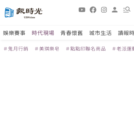
娛樂賽事
時代現場
青春懷舊
城市生活
讀報
＃鬼月行銷
＃美琪樂皂
＃點點印聯名商品
＃老派運