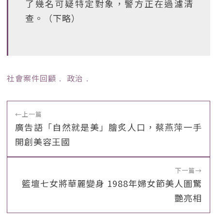
了幾名可疑特定對象，警方正在過濾清
查。（下略）
社會案件回顧
﹒
政治
﹒
←
上一篇
廣告語「自然就是美」膾炙人口，蔡燕萍一手
開創美容王國
下一篇
→
籃壇七女將華麗變身 1988年婦女節美人圖驚
艷亮相