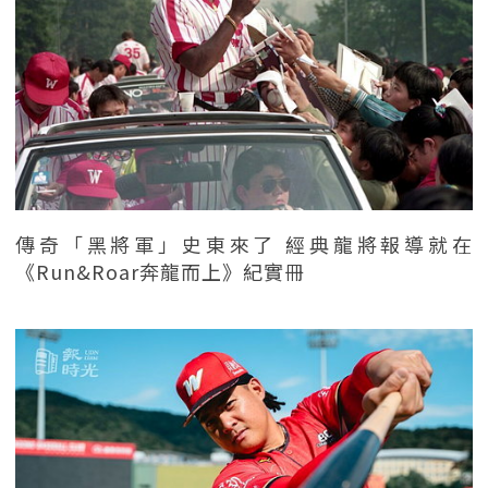
傳奇「黑將軍」史東來了 經典龍將報導就在
《Run&Roar奔龍而上》紀實冊