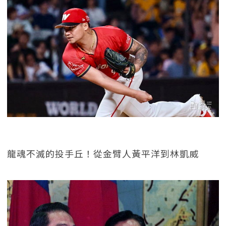
龍魂不滅的投手丘！從金臂人黃平洋到林凱威