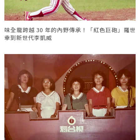
味全龍跨越 30 年的內野傳承！「紅色巨砲」羅世
幸到新世代李凱威