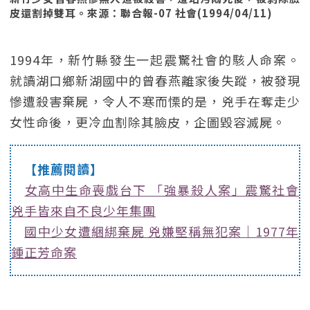
皮還割掉雙耳。來源：聯合報-07 社會(1994/04/11)
1994年，新竹縣發生一起震驚社會的駭人命案。
就讀湖口鄉新湖國中的曾春燕離家後失蹤，被發現
慘遭殺害棄屍，令人不寒而慄的是，兇手在奪走少
女性命後，更冷血割除其臉皮，企圖毀容滅屍。
【推薦閱讀】
女高中生命喪戲台下 「強暴殺人案」震驚社會
兇手皆來自不良少年集團
國中少女遭綑綁棄屍 兇嫌堅稱無犯案｜1977年
鍾正芳命案