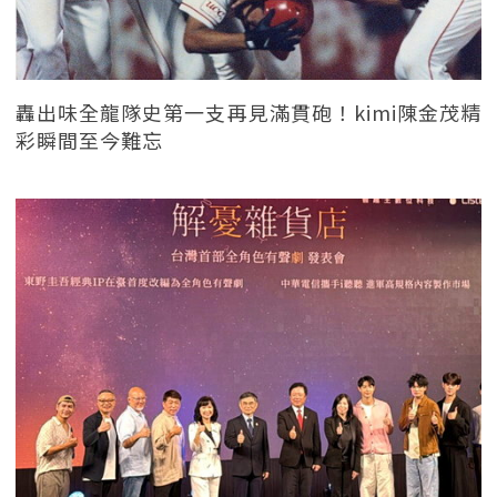
轟出味全龍隊史第一支再見滿貫砲！kimi陳金茂精
彩瞬間至今難忘