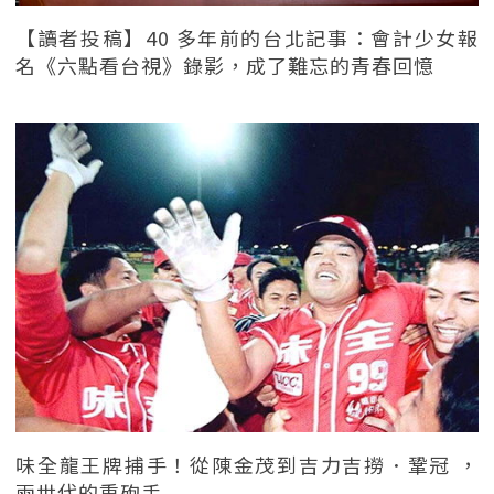
【讀者投稿】40 多年前的台北記事：會計少女報
名《六點看台視》錄影，成了難忘的青春回憶
味全龍王牌捕手！從陳金茂到吉力吉撈．鞏冠 ，
兩世代的重砲手