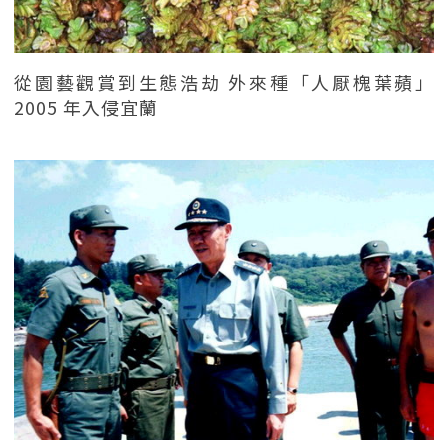
從園藝觀賞到生態浩劫 外來種「人厭槐葉蘋」
2005 年入侵宜蘭