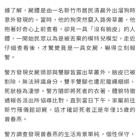
據了解，屍體是由一名新竹市居民清晨外出溜狗時
意外發現的。當時，他的狗突然竄入路旁草叢，他
抱著好奇心上前查看，卻見一具「沒有臉皮」的人
體，一開始民眾以為是被丟棄的模特兒模型，走近
仔細查看後，才驚覺竟是一具女屍，嚇得立刻報
警。
警方發現女屍頭部與雙腳皆露出草叢外，臉皮已被
割除，無法辨識身分，雙手雙腳也遭尼龍繩綑綁，
死狀極為淒慘。警方隨即將死者的衣著、體貌特徵
通報各派出所協尋比對，直到當日下午，家屬前往
新竹殯儀館認屍，這才確認死者正是年僅15歲的
曾春燕。
警方調查發現曾春燕的生活背景單純，個性保守，