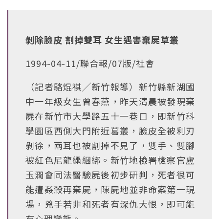
剝除臉皮 割掉雙耳 女生遇害棄屍草叢
1994-04-11/聯合報/07版/社會
（記者駱焜祺╱新竹報導）新竹縣新湖國
中一年級女生曾春燕，昨天清晨被發現棄
屍在新竹市大學路五十一巷口，即新竹科
學園區西側大門附近葛叢，臉皮全被利刃
剝徐，兩耳也被割掉不見了，雙手、雙腳
被紅色尼龍繩綑綁。新竹地檢署檢察官盧
玉潤會同法醫驗屍後初步研判，死者很可
能遭姦殺再棄屍，陳屍地並非命案第一現
場，兇手若非和死者有深仇大恨，即可能
有心理變態。