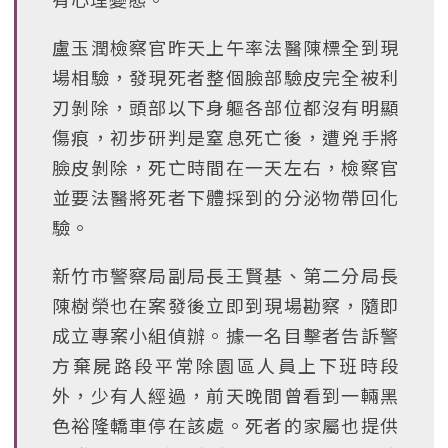
盧玉潤檢察官昨天上午率法醫陳標全到現
場相驗，發現死者整個臉部驗皮完全被利
刃剝除，頭部以下身軀各部位都沒有明顯
傷痕，初步研判是窒息死亡後，遭兇手將
臉皮剝除，死亡時間在一天左右，檢察官
並要法醫將死者下體採到的分泌物帶回化
驗。
新竹市警察局副局長王賢基、第二分局長
陳樹榮也在案發後立即到現場勘察，隨即
成立專案小組偵辦。據一名目擊者告訴警
方棄屍路段平常除園區人員上下班時段
外，少有人經過，前天晚間曾看到一輛黑
色裕隆轎車停在該處。死者的家屬也提供