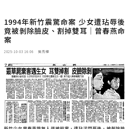
1994年新竹震驚命案 少女遭玷辱後
竟被剝除臉皮、割掉雙耳｜曾春燕命
案
2025-10-03 16:06
吳秀樺
新竹少女曾春燕慘無人道被殺害，遭玷污悶死後，被剝除臉