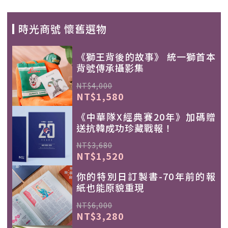
時光商號 懷舊選物
《獅王背後的故事》 統一獅首本
背號傳承攝影集
NT$4,000
NT$1,580
《中華隊X經典賽20年》加碼贈
送抗韓成功珍藏戰報！
NT$3,680
NT$1,520
你的特別日訂製書-70年前的報
紙也能原貌重現
NT$6,000
NT$3,280