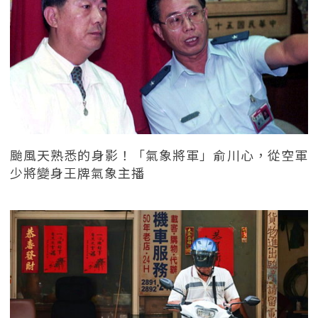
颱風天熟悉的身影！「氣象將軍」俞川心，從空軍
少將變身王牌氣象主播