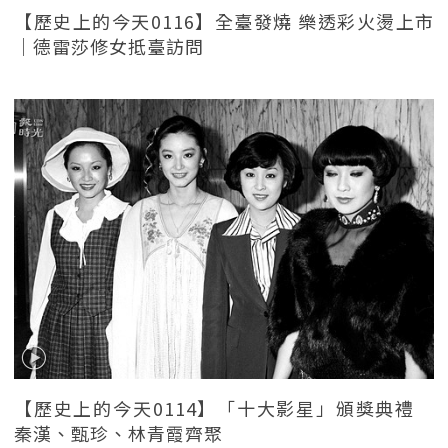
【歷史上的今天0116】全臺發燒 樂透彩火燙上市
｜德雷莎修女抵臺訪問
【歷史上的今天0114】「十大影星」頒獎典禮
秦漢、甄珍、林青霞齊聚