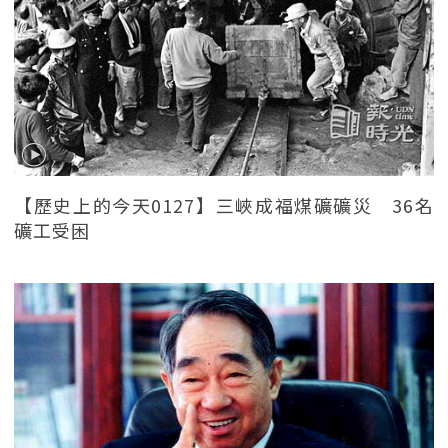
【歷史上的今天0127】三峽成福煤礦礦災 36名
礦工受困