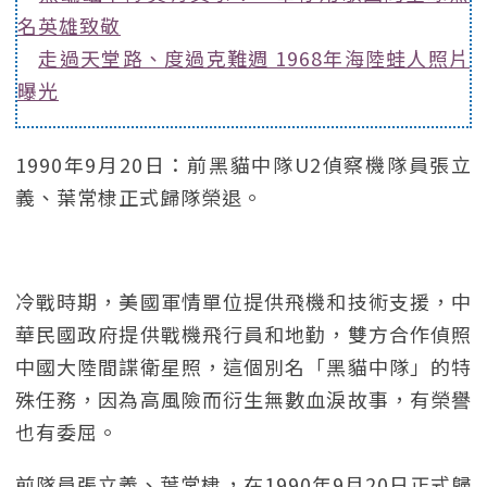
名英雄致敬
走過天堂路、度過克難週 1968年海陸蛙人照片
曝光
1990年9月20日：前黑貓中隊U2偵察機隊員張立
義、葉常棣正式歸隊榮退。
冷戰時期，美國軍情單位提供飛機和技術支援，中
華民國政府提供戰機飛行員和地勤，雙方合作偵照
中國大陸間諜衛星照，這個別名「黑貓中隊」的特
殊任務，因為高風險而衍生無數血淚故事，有榮譽
也有委屈。
前隊員張立義、葉常棣，在1990年9月20日正式歸