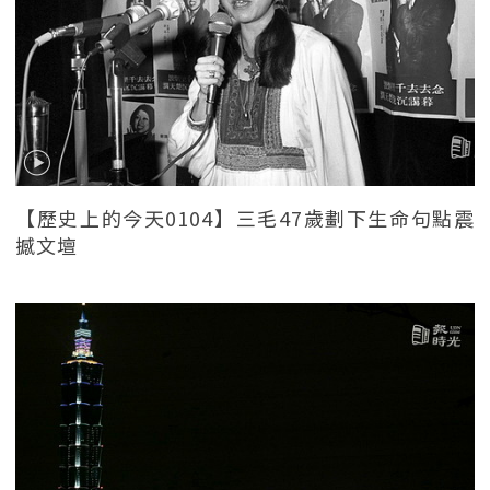
【歷史上的今天0104】三毛47歲劃下生命句點震
撼文壇