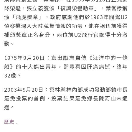
隊榮退，張立義獲頒「復興榮譽勳章」，葉常棣獲
頒「飛虎獎章」，政府感謝他們於1963年間駕U2
偵察機深入大陸蒐集情報的功勞，能在退伍前獲得
補頒獎章正名身分，兩位前U2飛行官顯得十分激
動。
1975年9月20日：寫出勵志自傳《汪洋中的一條
船》的十大傑出青年，鄭豐喜因肝癌病逝，終年
32歲。
2003年9月20日：雲林縣林內鄉成功發動鄉鎮市長
罷免投票的首例，投票結果罷免鄉長陳河山未通
過。
歷史
﹒