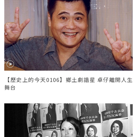
【歷史上的今天0106】鄉土劇諧星 卓仔離開人生
舞台