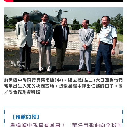
前黑貓中隊飛行員葉常棣(中)、張立義(左二)六日回到他們
當年出生入死的桃園基地，追憶黑貓中隊出任務的日子。圖
／聯合報系資料照
【推薦閱讀】
黑蝙蝠中隊真有其事！ 華仔用歌曲向全球無