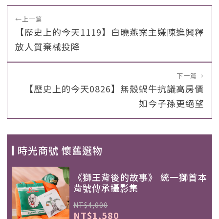
←
上一篇
【歷史上的今天1119】白曉燕案主嫌陳進興釋
放人質棄械投降
下一篇
→
【歷史上的今天0826】無殼蝸牛抗議高房價
如今子孫更絕望
時光商號 懷舊選物
《獅王背後的故事》 統一獅首本
背號傳承攝影集
NT$4,000
NT$1,580