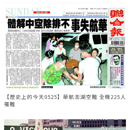
【歷史上的今天0525】華航澎湖空難 全機225人
罹難