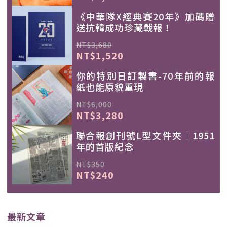
《中華隊X經典賽20年》加碼贈
送抗韓成功珍藏戰報！
NT$3,680
NT$1,520
你的特別日訂製書-70年前的報
紙也能原貌重現
NT$6,000
NT$3,280
聯合報創刊號L型文件夾｜1951
年的首版紀念
NT$350
NT$240
最新文章