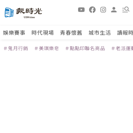
娛樂賽事
時代現場
青春懷舊
城市生活
讀報
＃鬼月行銷
＃美琪樂皂
＃點點印聯名商品
＃老派運