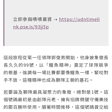
立即參與嘖嘖募資 ⇢
https://udntimeli
nk.pse.is/93jj5p
這段旅程從第一任領隊郭俊男開始，他身披象徵長
長久久的99號，以「鱷魚精神」奠定了球隊競爭
的根基，強調每一場比賽都要像鱷魚一樣，緊咬對
手不放，這種精神也成為獅隊王朝的基石。
若要論及獅隊最具凝聚力的象徵，絕對是1號。這
個號碼最初是由創隊元老、擁有招牌劈腿守備美技
的鄭百勝所使用。隨著時間推移，這個號碼曾交給