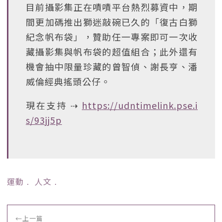
目前攝影集正在嘖嘖平台熱烈募資中，期
間更加碼推出獅迷敲碗已久的「復古白獅
紀念帆布袋」，贊助任一專案即可一次收
藏攝影集與帆布袋的超值組合；此外還有
機會抽中限量珍藏的曾智偵、謝長亨、潘
威倫經典搖頭公仔。
現在支持 ⇢
https://udntimelink.pse.i
s/93jj5p
運動
﹒
人文
﹒
←
上一篇