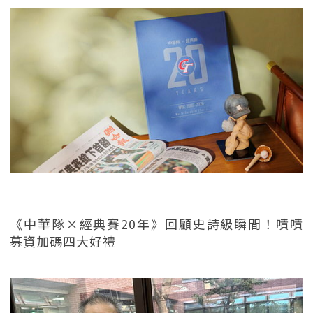
《中華隊×經典賽20年》回顧史詩級瞬間！嘖嘖
募資加碼四大好禮