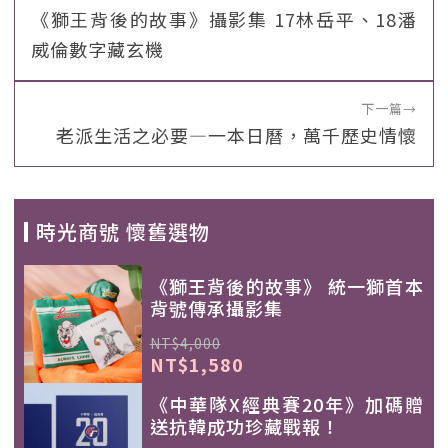
《獅王背後的故事》攝影集 17林岳平、18潘
威倫數字藏玄機
下一篇
→
老派生活之必要—一本日曆，萬千歷史情懷
時光商號 懷舊選物
《獅王背後的故事》 統一獅首本
背號傳承攝影集
NT$4,000
NT$1,580
《中華隊X經典賽20年》加碼贈
送抗韓成功珍藏戰報！