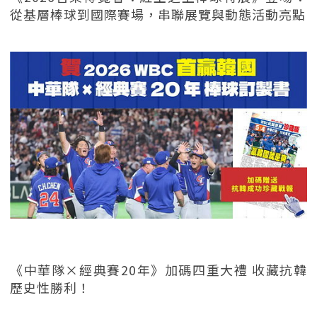
從基層棒球到國際賽場，串聯展覽與動態活動亮點
《中華隊×經典賽20年》加碼四重大禮 收藏抗韓
歷史性勝利！