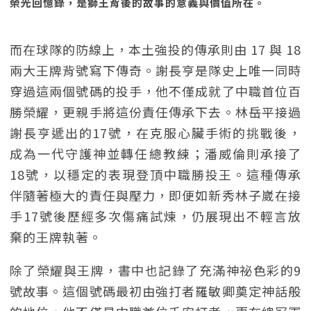
榮光回憶錄，是獅王背後的故事的意義與價值所在。
而在球隊的防線上，本土強投的傳承則由 17 與 18
兩大王牌背號寫下傳奇。謝長亨是隊史上唯一同時
穿過這兩個號碼的投手，他不僅成就了中職首位百
勝榮耀，更親手將這份責任傳承下去。林岳平接過
謝長亨遞出的17號，在克服心臟手術的挑戰後，
成為一代守護神並轉任總教練；潘威倫則承接了
18號，以穩定的表現登頂中職勝投王。這種傳承
伴隨著極大的責任與壓力，即便如新秀林子崴在接
手17號後歷經多次傷痛試煉，仍展現出不輕言放
棄的王牌執著。
除了榮耀與王牌，書中也記錄了充滿神祕色彩的9
號故事。這個號碼最初由強打者羅敏卿奠定神話般