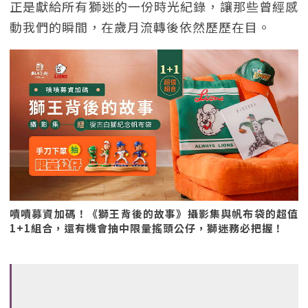
正是獻給所有獅迷的一份時光紀錄，讓那些曾經感
動我們的瞬間，在歲月流轉後依然歷歷在目。
嘖嘖募資加碼！《獅王背後的故事》攝影集與帆布袋的超值
1+1組合，還有機會抽中限量搖頭公仔，獅迷務必把握！