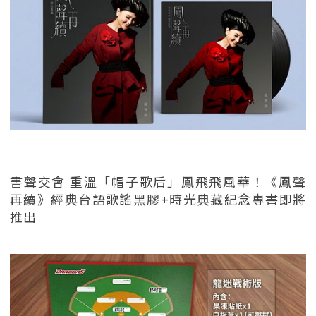
書聲交會 重溫「帽子歌后」鳳飛飛風華！《鳳聲
再續》經典台語歌謠黑膠+時光典藏紀念專書即將
推出