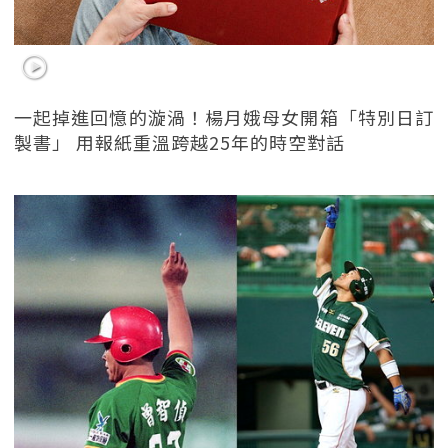
一起掉進回憶的漩渦！楊月娥母女開箱「特別日訂
製書」 用報紙重溫跨越25年的時空對話