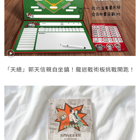
「天總」郭天信親自坐鎮！龍迷戰術板挑戰開跑！