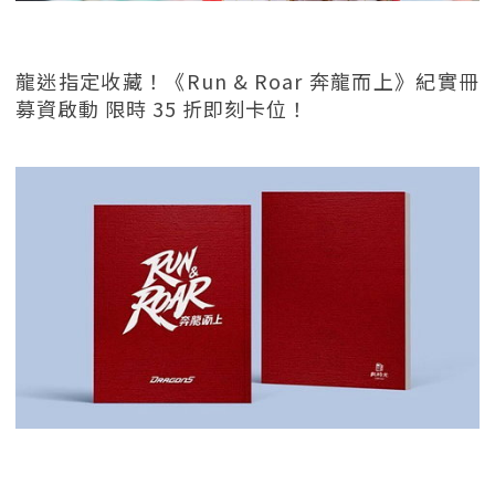
龍迷指定收藏！《Run & Roar 奔龍而上》紀實冊
募資啟動 限時 35 折即刻卡位！