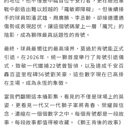
的地位，他不僅是中職首位千安打者，更在總冠軍
戰中創造出難以超越的「羅敏卿障礙」。但後續接
手的球員如潘武雄、周廣勝、李丞齡，卻接連遭遇
傷勢或表現起伏，讓這個號碼蒙上一層「魔咒」的
陰影，成為獅隊最具話題性的背號。
最終，球員最嚮往的最高境界，莫過於背號能正式
引退。在2026年，統一獅首度舉行了背號引退儀
式，致敬一代鐵捕22號曾智偵，以及達成千安百
轟百盜里程碑56號劉芙豪，這些數字現在已高掛
在主場，成為永恆的象徵。
當我們翻開這本攝影集，看見的不僅是球場上的英
姿，更看見一代又一代獅子軍將青春、榮耀與信
念，濃縮在一個個數字之中。每個背號都是一段故
事，每段故事都值得被收藏。《獅王背後的故事》