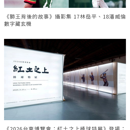
《獅王背後的故事》攝影集 17林岳平、18潘威倫
數字藏玄機
《2026台東博覽會：紅土之上棒球特展》登場：