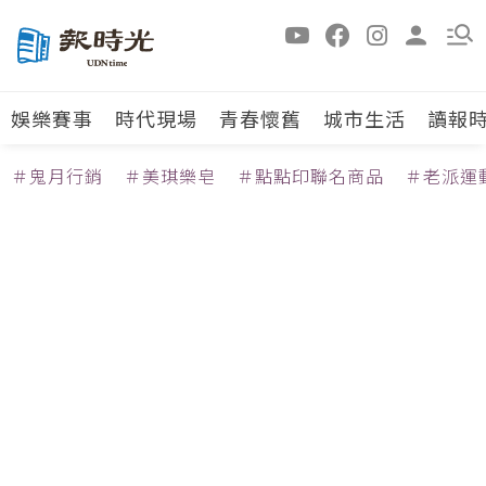
娛樂賽事
時代現場
青春懷舊
城市生活
讀報
＃鬼月行銷
＃美琪樂皂
＃點點印聯名商品
＃老派運