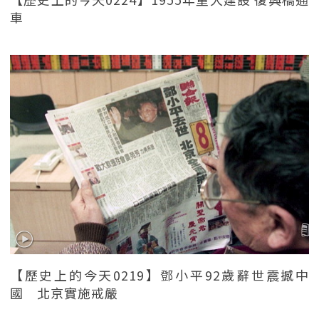
車
【歷史上的今天0219】鄧小平92歲辭世震撼中
國 北京實施戒嚴