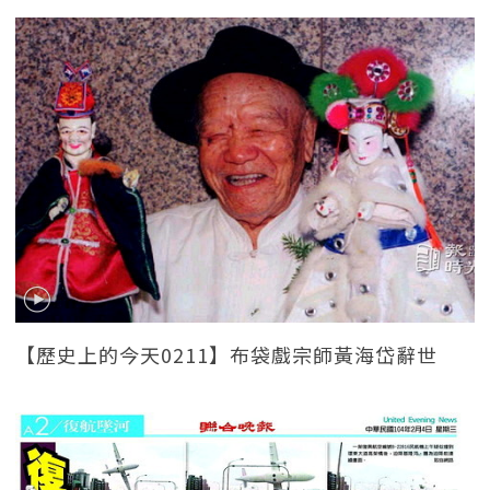
【歷史上的今天0211】布袋戲宗師黃海岱辭世