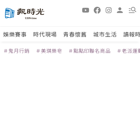
娛樂賽事
時代現場
青春懷舊
城市生活
讀報
＃鬼月行銷
＃美琪樂皂
＃點點印聯名商品
＃老派運