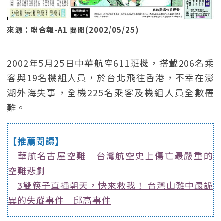
來源：聯合報-A1 要聞(2002/05/25)
2002年5月25日中華航空611班機，搭載206名乘
客與19名機組人員，於台北飛往香港，不幸在澎
湖外海失事，全機225名乘客及機組人員全數罹
難。
【推薦閱讀】
華航名古屋空難 台灣航空史上傷亡最嚴重的
空難悲劇
3雙筷子直插朝天，快來救我！ 台灣山難中最詭
異的失蹤事件｜邱高事件