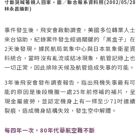
寸斷哭喊著親人回家。圖／聯合報系資料照(2002/05/28
林永昌攝影)
事件發生後，飛安會啟動調查，美國多位轉業人士
來台協助，紀錄案件發生經過關鍵的「黑盒子」在
2天後發現。據民航局氣象中心與日本氣象衛星資
料統合，當時沒有亂流或結冰現象，航管記綠上也
一切正常，因此排除天候及航管造成失事的可能。
3年後飛安會發布調查報告，指出飛機失事最有可
能的原因是後段機腹一處25年前修補的補片，呈
現金屬疲勞，並認定機身上有一條至少71吋連續
裂痕，造成機身結構失效，發生空中解體。
每四年一次，80年代華航空難不斷