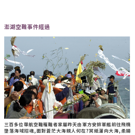
澎湖空難事件經過
三百多位華航空難罹難者家屬昨天由軍方安排軍艦前往飛機
墬落海域招魂,面對蒼茫大海親人何在?冥紙灑向大海,柔腸