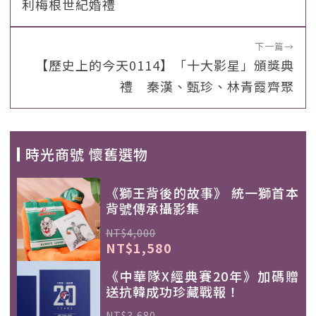
利梅根世紀婚禮
下一篇
→
【歷史上的今天0114】「十大影星」頒獎典
禮 秦漢、甄珍、林青霞齊聚
時光商號 懷舊選物
《獅王背後的故事》 統一獅首本
背號傳承攝影集
NT$4,000
NT$1,580
《中華隊X經典賽20年》加碼贈
送抗韓成功珍藏戰報！
NT$3,680