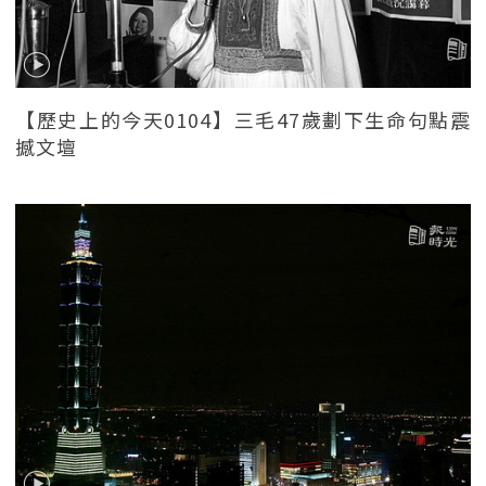
【歷史上的今天0104】三毛47歲劃下生命句點震
撼文壇