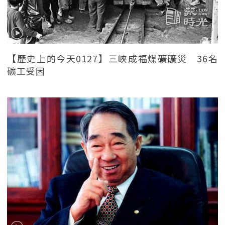
【歷史上的今天0127】三峽成福煤礦礦災 36名
礦工受困