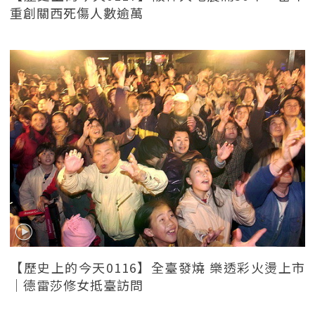
重創關西死傷人數逾萬
【歷史上的今天0116】全臺發燒 樂透彩火燙上市
｜德雷莎修女抵臺訪問