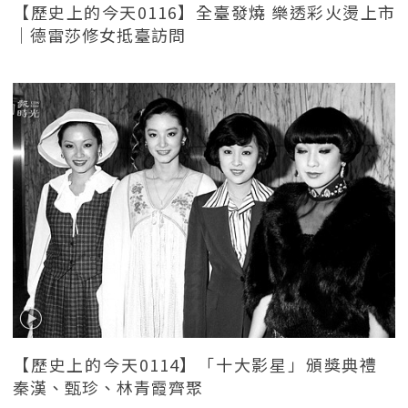
【歷史上的今天0116】全臺發燒 樂透彩火燙上市
｜德雷莎修女抵臺訪問
【歷史上的今天0114】「十大影星」頒獎典禮
秦漢、甄珍、林青霞齊聚