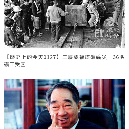
【歷史上的今天0127】三峽成福煤礦礦災 36名
礦工受困