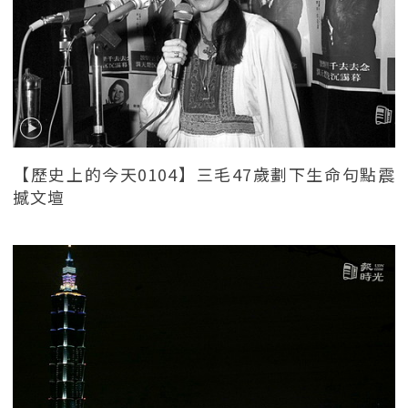
【歷史上的今天0104】三毛47歲劃下生命句點震
撼文壇