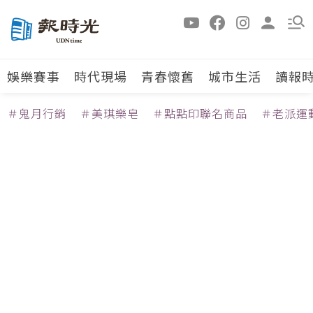
娛樂賽事
時代現場
青春懷舊
城市生活
讀報
＃鬼月行銷
＃美琪樂皂
＃點點印聯名商品
＃老派運