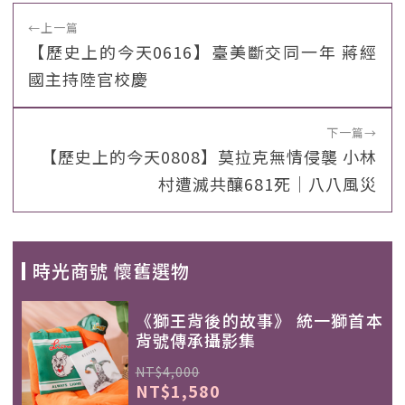
←
上一篇
【歷史上的今天0616】臺美斷交同一年 蔣經
國主持陸官校慶
下一篇
→
【歷史上的今天0808】莫拉克無情侵襲 小林
村遭滅共釀681死｜八八風災
時光商號 懷舊選物
《獅王背後的故事》 統一獅首本
背號傳承攝影集
NT$4,000
NT$1,580