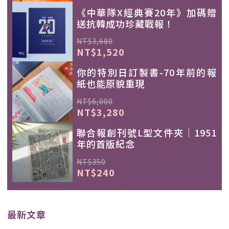
《中華隊X經典賽20年》加碼贈
送抗韓成功珍藏戰報！
NT$3,680
NT$1,520
你的特別日訂製書-70年前的報
紙也能原貌重現
NT$6,000
NT$3,280
聯合報創刊號L型文件夾｜1951
年的首版紀念
NT$350
NT$240
最新文章