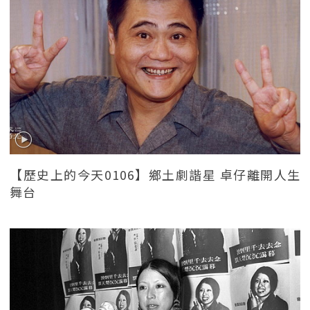
【歷史上的今天0106】鄉土劇諧星 卓仔離開人生
舞台