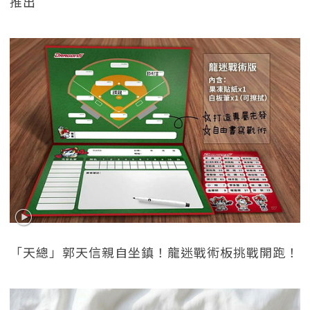
推出
「天總」郭天信親自坐鎮！龍迷戰術板挑戰開跑！