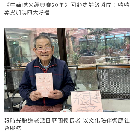
《中華隊×經典賽20年》回顧史詩級瞬間！嘖嘖
募資加碼四大好禮
報時光贈送老派日曆關懷長者 以文化陪伴響應社
會服務