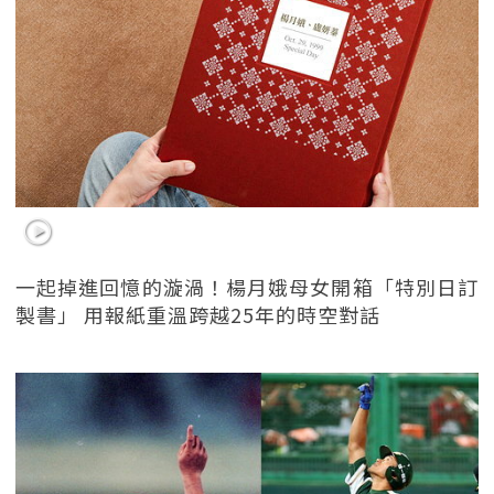
一起掉進回憶的漩渦！楊月娥母女開箱「特別日訂
製書」 用報紙重溫跨越25年的時空對話