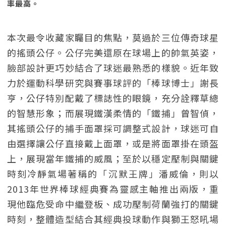
率最高。
本次最令收藏家矚目的焦點，莫過於三位傳奇球星
的搖頭公仔。公仔完美還原在球場上的帥氣英姿，
臉部設計更巧妙結合了球迷最熟悉的樣貌。近年致
力於運動科學研究與賽事球評的「棒球博士」謝長
亨，公仔特別配戴了標誌性的眼鏡，充分詮釋草總
的智慧形象；而展現鐵漢柔情的「鐵捕」曾智偵，
其搖頭公仔的捕手面罩採可調整式設計，球迷可自
由選擇讓公仔直接戴上面罩，或是將面罩掛在頭盔
上，展現當年鐵捕的威風；至於以穩定壓制與關鍵
時刻冷靜氣場著稱的「沉默王牌」潘威倫，則以
2013年世界棒球經典賽為靈感主軸推出兩版，重
現他臨危受命中繼登板、成功壓制荷蘭強打的關鍵
時刻，整體造型結合其經典投球動作與獅王怒吼場