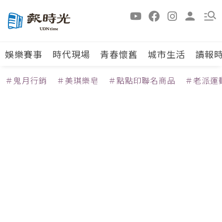
娛樂賽事
時代現場
青春懷舊
城市生活
讀報
＃鬼月行銷
＃美琪樂皂
＃點點印聯名商品
＃老派運