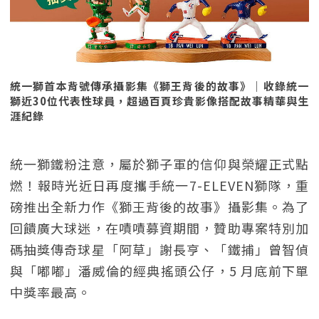
統一獅首本背號傳承攝影集《獅王背後的故事》｜收錄統一
獅近30位代表性球員，超過百頁珍貴影像搭配故事精華與生
涯紀錄
統一獅鐵粉注意，屬於獅子軍的信仰與榮耀正式點
燃！報時光近日再度攜手統一7-ELEVEN獅隊，重
磅推出全新力作《獅王背後的故事》攝影集。為了
回饋廣大球迷，在嘖嘖募資期間，贊助專案特別加
碼抽獎傳奇球星「阿草」謝長亨、「鐵捕」曾智偵
與「嘟嘟」潘威倫的經典搖頭公仔，5 月底前下單
中獎率最高。