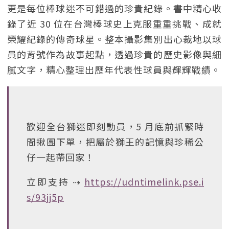
更是每位棒球迷不可錯過的珍貴紀錄。書中精心收
錄了近 30 位在台灣棒球史上克服重重挑戰、成就
榮耀紀錄的傳奇球星。整本攝影集別出心裁地以球
員的背號作為故事起點，透過珍貴的歷史影像與細
膩文字，精心整理出歷年代表性球員與輝輝戰績。
歡迎全台獅迷即刻動員，5 月底前抓緊時
間揪團下單，把屬於獅王的記憶與珍稀公
仔一起帶回家！
立即支持 ⇢
https://udntimelink.pse.i
s/93jj5p