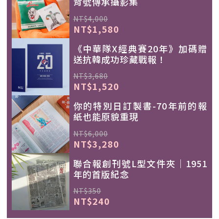
背號傳承攝影集
NT$4,000
NT$1,580
《中華隊X經典賽20年》加碼贈
送抗韓成功珍藏戰報！
NT$3,680
NT$1,520
你的特別日訂製書-70年前的報
紙也能原貌重現
NT$6,000
NT$3,280
聯合報創刊號L型文件夾｜1951
年的首版紀念
NT$350
NT$240