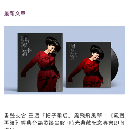
最新文章
書聲交會 重溫「帽子歌后」鳳飛飛風華！《鳳聲
再續》經典台語歌謠黑膠+時光典藏紀念專書即將