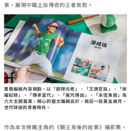
景，展現中職土投傳奇的王者氣勢。
書冊編輯內容規劃，以「創隊元老」、「王牌巨投」、「榮
耀紀錄」、「傳承當代」、「魔咒傳說」、「永恆象徵」為
六大主題篇章，精心的圖文編輯設計，銘記一段黃金歲月，
世代球迷的青春時光。
作為本次揪團主角的《獅王背後的故事》攝影集，