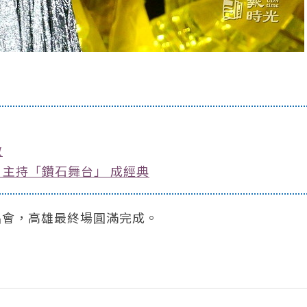
敵
主持「鑽石舞台」 成經典
演唱會，高雄最終場圓滿完成。