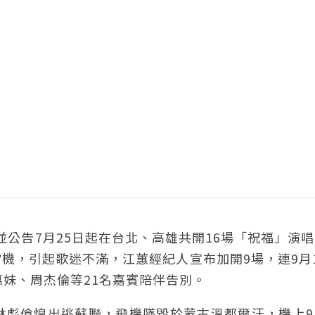
，並公告7月25日起在台北、高雄共開16場「祝福」演
機，引起歌迷不滿，江蕙經紀人宣布加開9場，連9月
惠妹、周杰倫等21名嘉賓陪伴告別。
晨林彪傖惶出逃蘇聯，飛機墜毀於蒙古溫都爾汗，機上