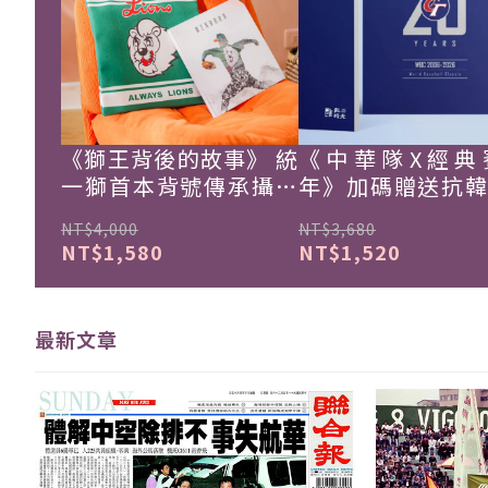
《獅王背後的故事》 統
《中華隊X經典
一獅首本背號傳承攝影
年》加碼贈送抗
集
珍藏戰報！
NT$4,000
NT$3,680
NT$1,580
NT$1,520
最新文章