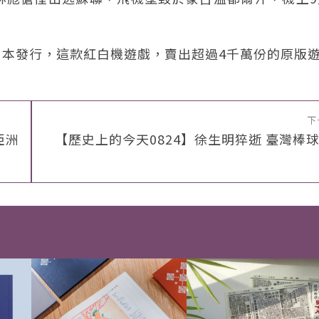
在日本發行，這款紅白機遊戲，賣出超過4千萬份的原版
下
亞洲
【歷史上的今天0824】徐生明猝逝 臺灣棒