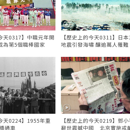
天0317】中職元年開
【歷史上的今天0311】日本3
成為第5個職棒國家
地震引發海嘯 釀逾萬人罹難
天0224】1955年重
【歷史上的今天0219】鄧小
興橋通車
辭世震撼中國 北京實施戒