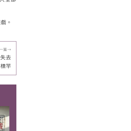
遊戲。
一篇
→
球失去
標竿