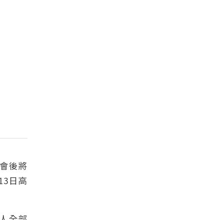
唱會後將
13日高
9人全部