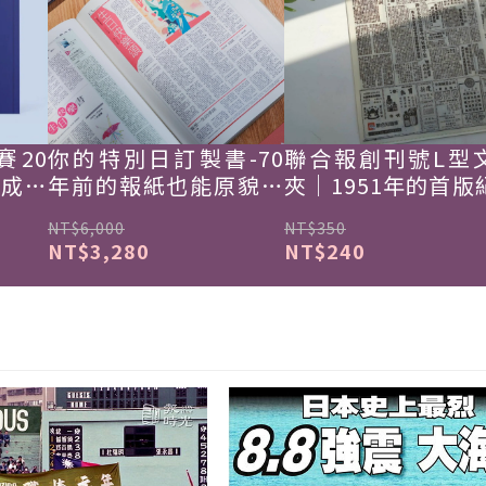
賽20
你的特別日訂製書-70
聯合報創刊號L型
韓成功
年前的報紙也能原貌重
夾｜1951年的首版
現
NT$6,000
NT$350
NT$3,280
NT$240