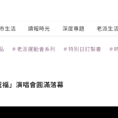
市生活
讀報時光
深度專題
老派生
品
＃老派運動會系列
＃特別日訂製書
＃
祝福」演唱會圓滿落幕