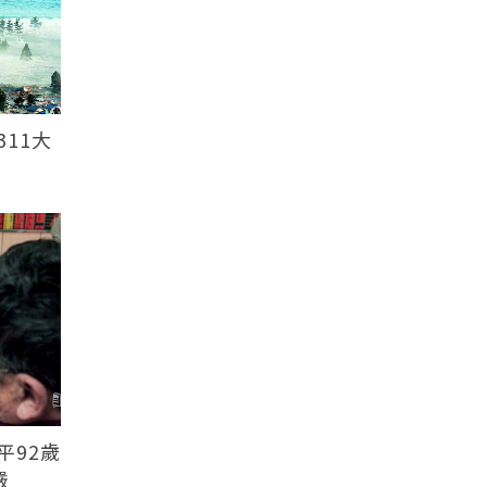
11大
平92歲
嚴