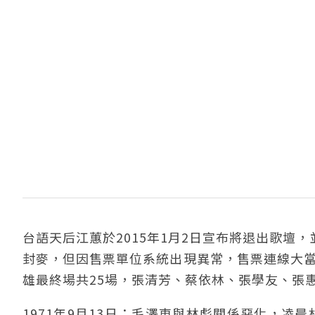
台語天后江蕙於2015年1月2日宣布將退出歌壇
封麥，但因售票單位系統出現異常，售票連線大當
雄最終場共25場，張清芳、蔡依林、張學友、張
1971年9月13日：毛澤東與林彪關係惡化，凌