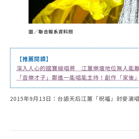
圖／聯合報系資料照
【推薦閱讀】
深入人心的國寶級唱將 江蕙樂壇地位無人能
「音樂才子」鄭進一能唱能主持！創作「家後」
2015年9月13日：台語天后江蕙「祝福」封麥