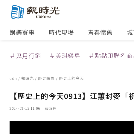
娛樂賽事
時代現場
青春懷舊
城
＃鬼月行銷
＃美琪樂皂
＃點點印聯名商
udn
/
報時光
/
歷史映象
/ 歷史上的今天
【歷史上的今天0913】江蕙封麥「
2024-09-13 11:06
報時光