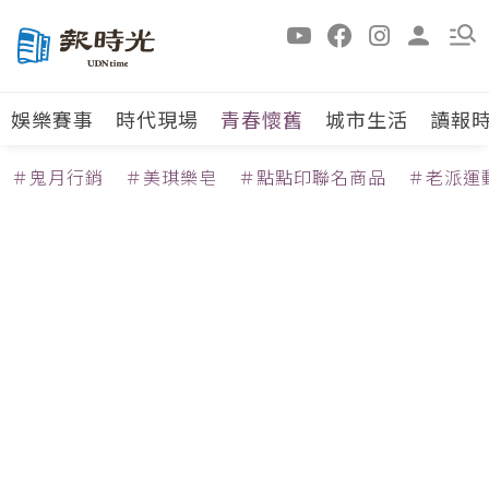
娛樂賽事
時代現場
青春懷舊
城市生活
讀報
＃鬼月行銷
＃美琪樂皂
＃點點印聯名商品
＃老派運