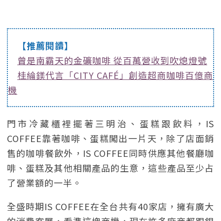
【推薦閱讀】
曾是南霸天的金礦咖啡 從百萬營收到吹熄燈號
桂綸鎂代言「CITY CAFÉ」創造超商咖啡百億商
機
門市冷藏櫃裡擺著三明治、蛋糕跟飲料，IS
COFFEE靠著咖啡、蛋糕闖出一片天，除了店面銷
售的咖啡餐飲外，IS COFFEE同時供應其他餐廳咖
啡、蛋糕及其他相關產品的生意，這些產品至少占
了營業額的一半。
全盛時期IS COFFEE在全台共有40家店，擁有廣大