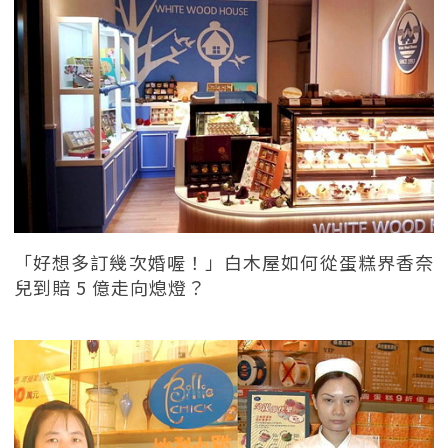
「好想多訂幾次婚喔！」白木屋如何從蛋糕界香奈
兒到賠 5 億走向熄燈？