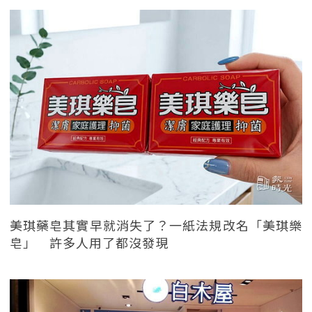
美琪藥皂其實早就消失了？一紙法規改名「美琪樂
皂」 許多人用了都沒發現