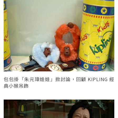
包包掛「朱元璋娃娃」掀討論，回顧 KIPLING 經
典小猴吊飾