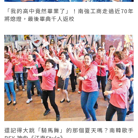
「我的高中竟然畢業了」！南強工商走過近70年
將熄燈，最後畢典千人返校
還記得大跳「騎馬舞」的那個夏天嗎？南韓歌手
PSY 神曲《江南Style》