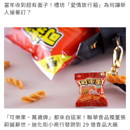
當年收到超有面子！禮坊「愛情旅行箱」為何讓新
人搶著訂？
「可樂果、萬歲牌」都來自這家！聯華食品獨董張
蔚誠辭世，迪化街小商行發跡到 29 億食品大廠