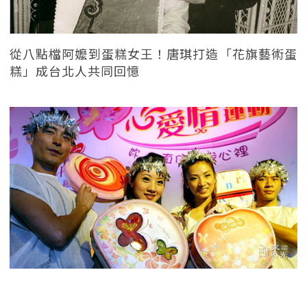
從八點檔阿嬤到蛋糕女王！唐琪打造「花旗藝術蛋
糕」成台北人共同回憶