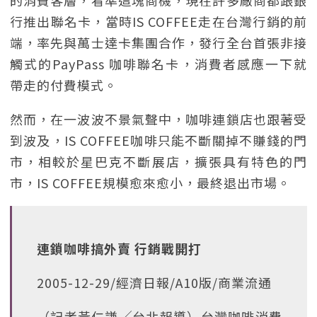
的消費客層，看準這塊商機，現在許多廠商都跟銀
行推出聯名卡，當時IS COFFEE走在台灣行銷的前
端，率先與萬士達卡集團合作，發行全台首張非接
觸式的PayPass 咖啡聯名卡，消費者感應一下就
帶走的付費模式。
然而，在一波波不景氣聲中，咖啡連鎖店也跟著受
到波及，IS COFFEE咖啡只能不斷關掉不賺錢的門
市，相較於星巴克不斷展店，擴張具有特色的門
市，IS COFFEE規模愈來愈小，最終退出市場。
連鎖咖啡搞外賣 行銷戰開打
2005-12-29/經濟日報/A10版/商業流通
（記者黃仁謙╱台北報導）台灣咖啡消費