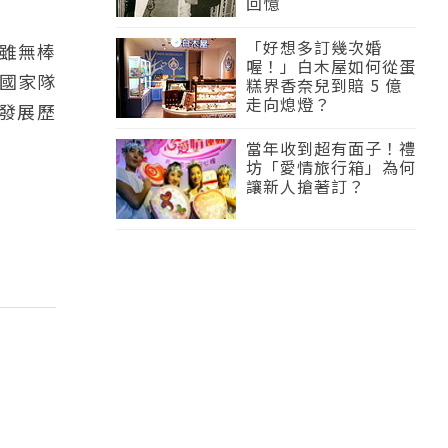
回憶
「好想多訂幾次婚
雖無棒
喔！」白木屋如何從蛋
國家隊
糕界香奈兒到賠 5 億
走向熄燈？
發展歷
當年收到超有面子！禮
坊「愛情旅行箱」為何
讓新人搶著訂？