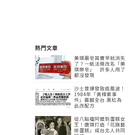
熱門文章
美琪藥皂其實早就消失
了？一紙法規改名「美
琪樂皂」 許多人用了
都沒發現
沙士曾爆發致癌風波！
1984年「黃樟素事
件」震撼全台 黑松為
此改配方
從八點檔阿嬤到蛋糕女
王！唐琪打造「花旗藝
術蛋糕」成台北人共同