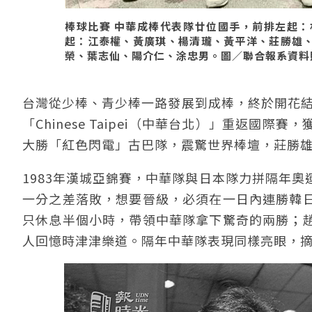
棒球比賽 中華成棒代表隊廿位國手，前排左起
起：江泰權、黃廣琪、楊清瓏、黃平洋、莊勝雄
榮、葉志仙、陽介仁、涂忠男。圖∕聯合報系資料照（
台灣從少棒、青少棒一路發展到成棒，終於開花結
「Chinese Taipei（中華台北）」重返國
大勝「紅色閃電」古巴隊，震驚世界棒壇，莊勝
1983年漢城亞錦賽，中華隊與日本隊力拼隔年
一分之差落敗，想要晉級，必須在一日內連勝韓
只休息半個小時，帶領中華隊拿下驚奇的兩勝；
人回憶時津津樂道。隔年中華隊表現同樣亮眼，