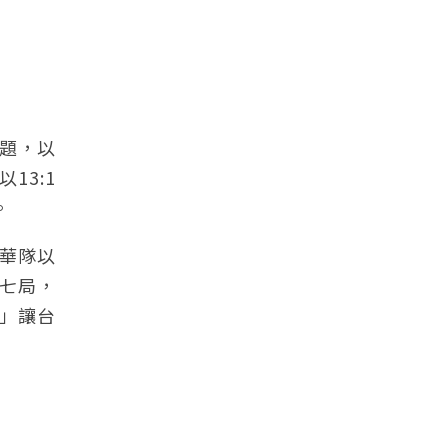
問題，以
13:1
。
中華隊以
七局，
」讓台