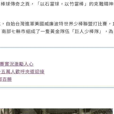
台灣棒球傳奇之頁，「以石當球，以竹當棒」的克難精
，自始台灣進軍美國威廉波特世界少棒聯盟打比賽，1
，南部七縣市組成了一隻黃金隊伍「巨人少棒隊」，為
比賽實況激勵人心
十五萬人歡呼夾道迎接
鄭百勝