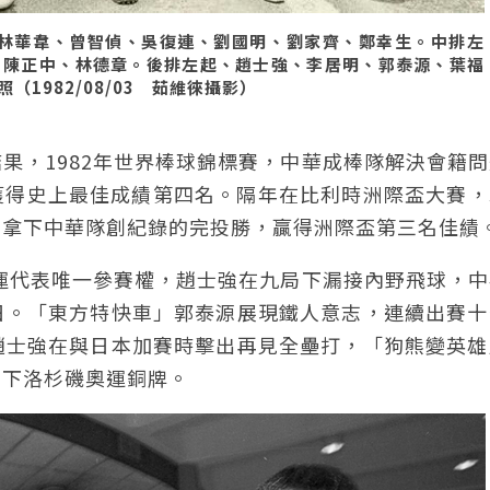
：林華韋、曾智偵、吳復連、劉國明、劉家齊、鄭幸生。中排左
、陳正中、林德章。後排左起、趙士強、李居明、郭泰源、葉福
1982/08/03 茹維徠攝影）
果，1982年世界棒球錦標賽，中華成棒隊解決會籍
際賽，獲得史上最佳成績第四名。隔年在比利時洲際盃大賽，以
雄拿下中華隊創紀錄的完投勝，贏得洲際盃第三名佳績
奧運代表唯一參賽權，趙士強在九局下漏接內野飛球，
日。「東方特快車」郭泰源展現鐵人意志，連續出賽十
趙士強在與日本加賽時擊出再見全壘打，「狗熊變英雄
摘下洛杉磯奧運銅牌。