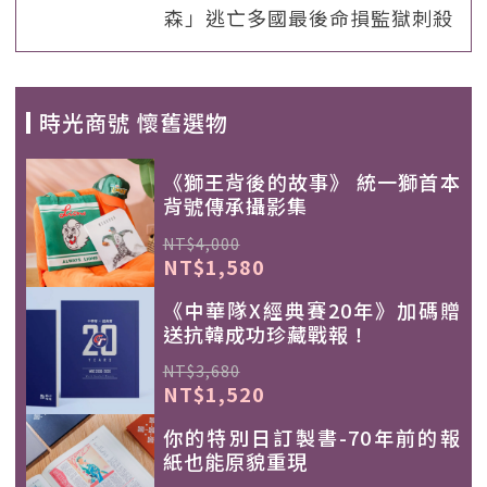
森」逃亡多國最後命損監獄刺殺
時光商號 懷舊選物
《獅王背後的故事》 統一獅首本
背號傳承攝影集
NT$4,000
NT$1,580
《中華隊X經典賽20年》加碼贈
送抗韓成功珍藏戰報！
NT$3,680
NT$1,520
你的特別日訂製書-70年前的報
紙也能原貌重現