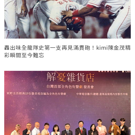
轟出味全龍隊史第一支再見滿貫砲！kimi陳金茂精
彩瞬間至今難忘