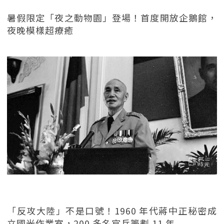
暑假限定「夜之動物園」登場！首度開放企鵝館，
夜晚模樣超療癒
「反攻大陸」不是口號！1960 年代蔣中正秘密成
立國光作業室，200 多名官兵籌劃 11 年