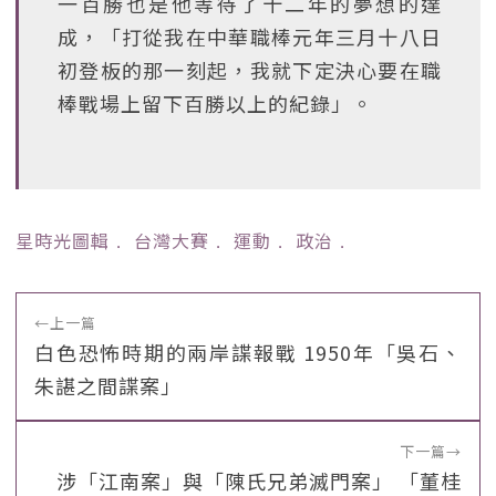
一百勝也是他等待了十二年的夢想的達
成，「打從我在中華職棒元年三月十八日
初登板的那一刻起，我就下定決心要在職
棒戰場上留下百勝以上的紀錄」。
星時光圖輯
﹒
台灣大賽
﹒
運動
﹒
政治
﹒
←
上一篇
白色恐怖時期的兩岸諜報戰 1950年「吳石、
朱諶之間諜案」
下一篇
→
涉「江南案」與「陳氏兄弟滅門案」 「董桂