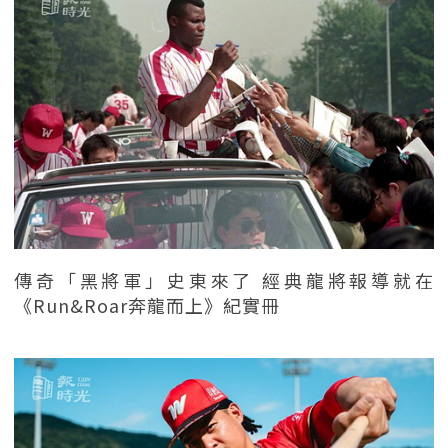
傳奇「黑將軍」史東來了 經典龍將報導就在
《Run&Roar奔龍而上》紀實冊