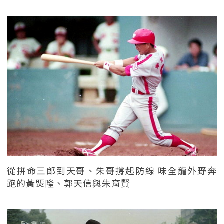
從拼命三郎到天哥、朱哥撐起防線 味全龍外野奔
跑的黃煚隆、郭天信與朱育賢