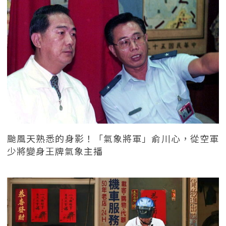
颱風天熟悉的身影！「氣象將軍」俞川心，從空軍
少將變身王牌氣象主播