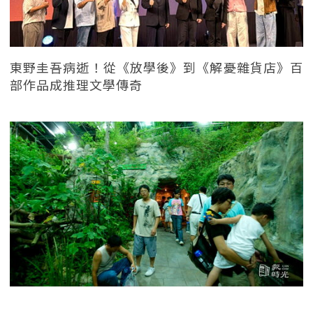
東野圭吾病逝！從《放學後》到《解憂雜貨店》百
部作品成推理文學傳奇