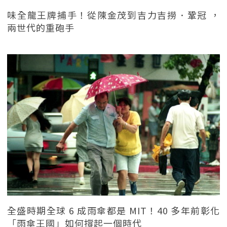
味全龍王牌捕手！從陳金茂到吉力吉撈．鞏冠 ，
兩世代的重砲手
全盛時期全球 6 成雨傘都是 MIT！40 多年前彰化
「雨傘王國」如何撐起一個時代