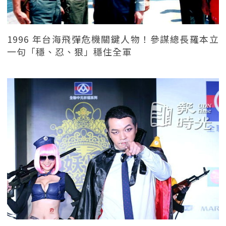
1996 年台海飛彈危機關鍵人物！參謀總長羅本立
一句「穩、忍、狠」穩住全軍