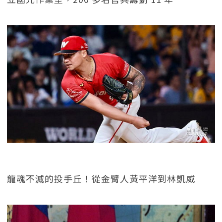
龍魂不滅的投手丘！從金臂人黃平洋到林凱威