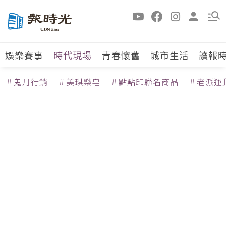
娛樂賽事
時代現場
青春懷舊
城市生活
讀報
＃鬼月行銷
＃美琪樂皂
＃點點印聯名商品
＃老派運