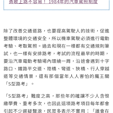
勇敢上路不容易！ 1984年的汽車駕照制度
除了改善交通道路，也要提高駕駛人的技術，促進
整體環境的交通安全，所以機車駕駛必須進行電動
考驗、考取駕照。過去和現在一樣都有交通規則筆
試，也一樣有安排路考，考試的流程最早的時期，
要沿汽車電動考驗場內環繞一周，沿途會遇到十字
路口、鐵路平交道、陸橋、彎道、狹橋、行人穿越
道等交通情景，還有那個當年人人害怕的魔王關
「S型路考」。
「S型路考」難度之高，那些年的確讓不少人含恨
繳學費、重考多次，也因此這項路考項目每年都會
引起不少遲疑聲浪，民眾多表示不實用：「誰會在