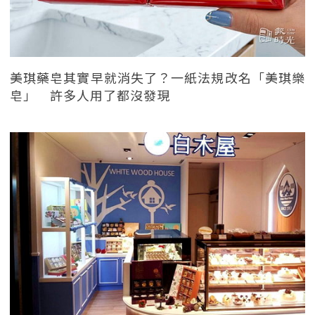
美琪藥皂其實早就消失了？一紙法規改名「美琪樂
皂」 許多人用了都沒發現