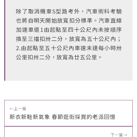
除了取消機車S型路考外，汽車術科考驗
也將自明天開始放寬扣分標準。汽車直線
加速車道1由起點至四十公尺內未按順序
換至三擋扣卅二分，放寬為五十公尺內；
2.由起點至五十公尺內車速未達每小時卅
公里扣卅二分，放寬為廿五公里。
←
上一篇
新衣新鞋新氣象 春節逛街採買的老派回憶
下一篇
→