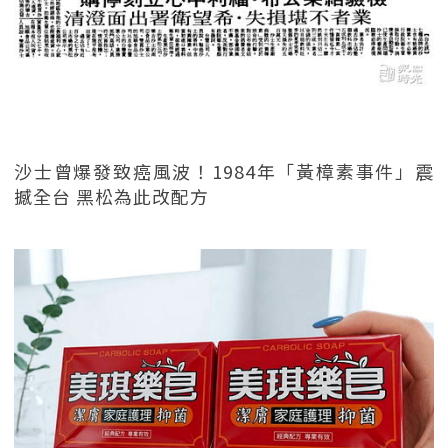
沙士曾爆發致癌風波！1984年「黃樟素事件」震
撼全台 黑松為此改配方