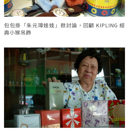
包包掛「朱元璋娃娃」掀討論，回顧 KIPLING 經
典小猴吊飾