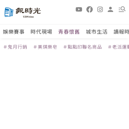
娛樂賽事
時代現場
青春懷舊
城市生活
讀報
＃鬼月行銷
＃美琪樂皂
＃點點印聯名商品
＃老派運