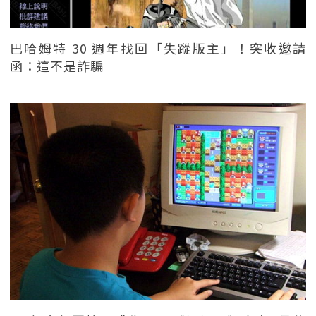
巴哈姆特 30 週年找回「失蹤版主」！突收邀請
函：這不是詐騙