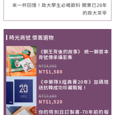
來一杯回憶！政大學生必喝飲料 開業已28年
的政大茶亭
時光商號 懷舊選物
《獅王背後的故事》 統一獅首本
背號傳承攝影集
NT$4,000
NT$1,580
《中華隊X經典賽20年》加碼贈
送抗韓成功珍藏戰報！
NT$3,680
NT$1,520
你的特別日訂製書-70年前的報