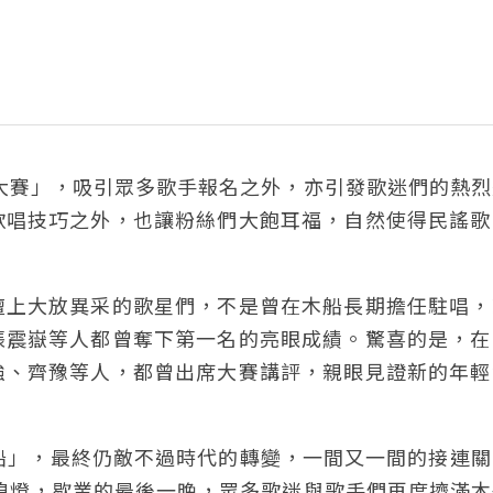
唱大賽」，吸引眾多歌手報名之外，亦引發歌迷們的熱
歌唱技巧之外，也讓粉絲們大飽耳福，自然使得民謠歌
壇上大放異采的歌星們，不是曾在木船長期擔任駐唱，
張震嶽等人都曾奪下第一名的亮眼成績。驚喜的是，在
強、齊豫等人，都曾出席大賽講評，親眼見證新的年輕
船」，最終仍敵不過時代的轉變，一間又一間的接連關
臨熄燈，歇業的最後一晚，眾多歌迷與歌手們再度擠滿