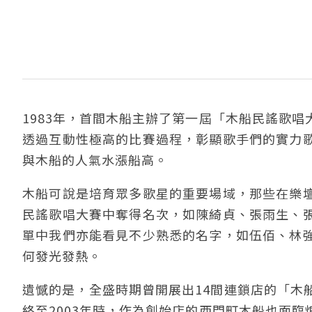
1983年，首間木船主辦了第一屆「木船民謠歌
透過互動性極高的比賽過程，彰顯歌手們的實力
與木船的人氣水漲船高。
木船可說是培育眾多歌星的重要場域，那些在樂
民謠歌唱大賽中奪得名次，如陳綺貞、張雨生、
單中我們亦能看見不少熟悉的名字，如伍佰、林
何發光發熱。
遺憾的是，全盛時期曾開展出14間連鎖店的「木
終至2003年時，作為創始店的西門町木船也面