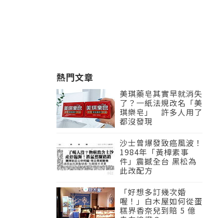
熱門文章
美琪藥皂其實早就消失
了？一紙法規改名「美
琪樂皂」 許多人用了
都沒發現
沙士曾爆發致癌風波！
1984年「黃樟素事
件」震撼全台 黑松為
此改配方
「好想多訂幾次婚
喔！」白木屋如何從蛋
糕界香奈兒到賠 5 億