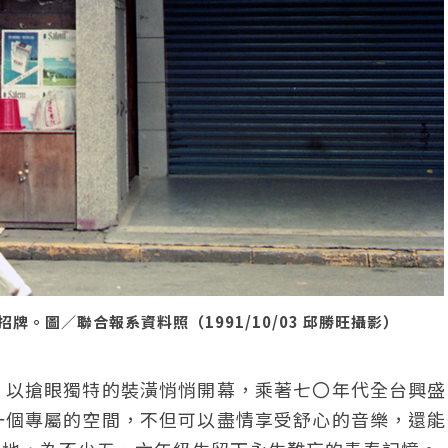
。圖／聯合報系資料照（1991/10/03 邱勝旺攝影）
」以搶眼獨特的裝潢悄悄開幕，乘著七〇年代全台興盛
一個專屬的空間，不但可以盡情享受舒心的音樂，還能