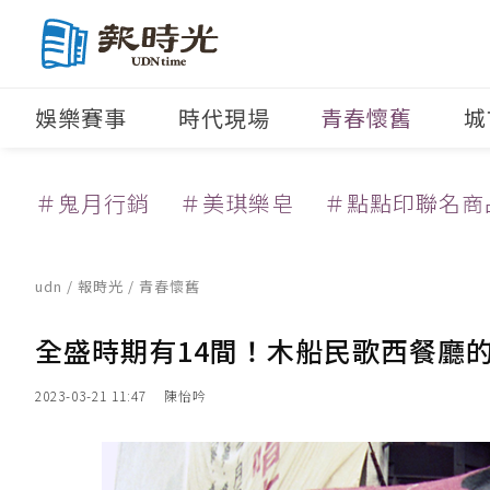
娛樂賽事
時代現場
青春懷舊
城
＃鬼月行銷
＃美琪樂皂
＃點點印聯名商
udn
/
報時光
/
青春懷舊
全盛時期有14間！木船民歌西餐廳
2023-03-21 11:47
陳怡吟