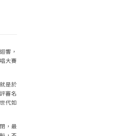
烈迴響，
唱大賽
就是於
評審名
世代如
閉，最
木船，不