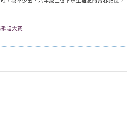
之地，為不少五、六年級生留下永生難忘的青春記憶。
謠歌唱大賽