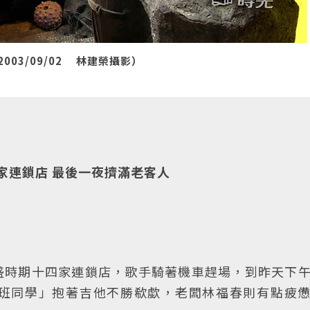
03/09/02 林建榮攝影）
4家連鎖店 最後一夜擠滿老客人
盛時期十四家連鎖店，歌手騎著機車趕場，到昨天下
班同學」抱著吉他不勝欷歔，老闆林福春則有點疲