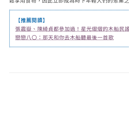
鬆享用食物，因此立即成為時下年輕人們的聚集
【推薦閱讀】
張震嶽、陳綺貞都參加過！星光熠熠的木船民
戀戀八〇：那天和你去木船聽最後一首歌