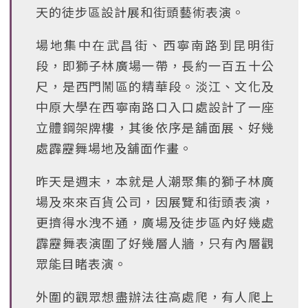
天的徒步區設計展和街頭藝術表演。
場地集中在武昌街、西寧南路到昆明街
段，即獅子林廣場一帶，長約一百五十公
尺，是西門鬧區的精華段。淡江、文化及
中原大學在西寧南路口入口處設計了一座
立體鋼架牌樓，其後依序是舖面展、好幾
處霹靂舞場地及舖面作畫。
昨天是週末，本就是人潮聚集的獅子林廣
場及來來百貨公司，因展覽和街頭表演，
更擠得水洩不通，廣場及徒步區內好幾處
霹靂舞表演圍了好幾層人牆，只有內層觀
眾能目睹表演。
外圍的觀眾想盡辦法往高處爬，有人爬上