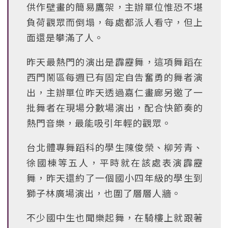
供作壁畫的簡易鷹架，主辦單位惟恐不堪
負荷觀眾而倒塌，每處都派人看守，但上
面還是攀滿了人。
昨天最熱門的演出是霹靂舞，這項舞蹈在
西門鬧區每週已有固定自告奮勇的舞者演
出，主辦單位昨天透過嘉仁畫廊另邀了一
批舞者在現場分數場演出，配合快節奏的
熱門音樂，最能吸引年輕的觀眾。
台北體專舞蹈科的學生陳俊榮、柳芳青、
徐國棟等五人，平時就在該處表演霹靂
舞，昨天還約了一個國小四年級的學生到
獅子林廣場演出，也圍了層層人牆。
不少國中生也聞樂起舞，在騎樓上就跟著