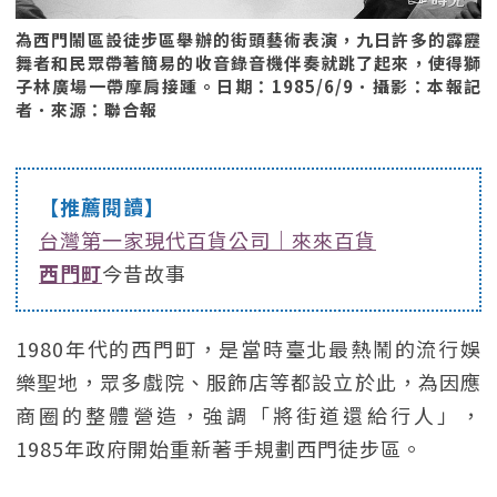
為西門鬧區設徒步區舉辦的街頭藝術表演，九日許多的霹靂
舞者和民眾帶著簡易的收音錄音機伴奏就跳了起來，使得獅
子林廣場一帶摩肩接踵。日期：1985/6/9．攝影：本報記
者．來源：聯合報
【推薦閱讀】
台灣第一家現代百貨公司｜來來百貨
西門町
今昔故事
1980年代的西門町，是當時臺北最熱鬧的流行娛
樂聖地，眾多戲院、服飾店等都設立於此，為因應
商圈的整體營造，強調「將街道還給行人」，
1985年政府開始重新著手規劃西門徒步區。