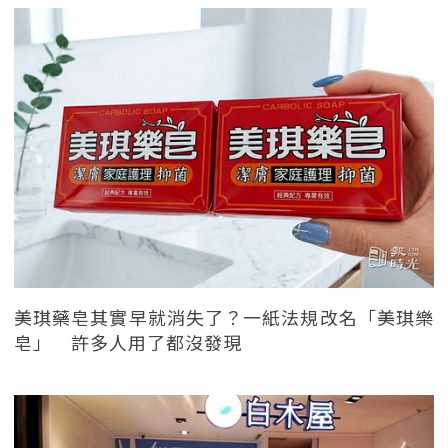
美琪藥皂其實早就消失了？一紙法規改名「美琪樂
皂」 許多人用了都沒發現