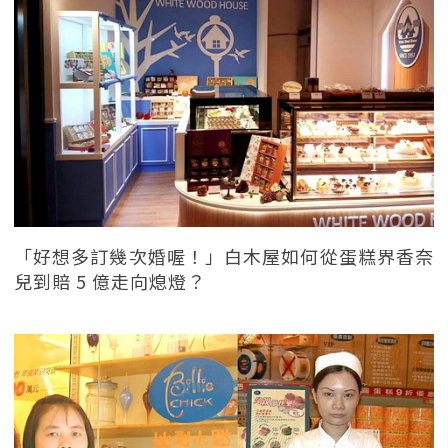
「好想多訂幾次婚喔！」白木屋如何從蛋糕界香奈
兒到賠 5 億走向熄燈？