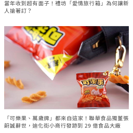
當年收到超有面子！禮坊「愛情旅行箱」為何讓新
人搶著訂？
「可樂果、萬歲牌」都來自這家！聯華食品獨董張
蔚誠辭世，迪化街小商行發跡到 29 億食品大廠