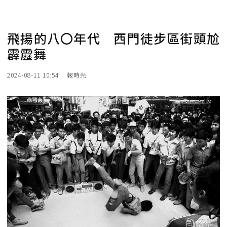
飛揚的八〇年代 西門徒步區街頭尬
霹靂舞
2024-08-11 10:54
報時光