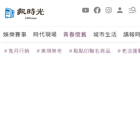
娛樂賽事
時代現場
青春懷舊
城市生活
讀報
＃鬼月行銷
＃美琪樂皂
＃點點印聯名商品
＃老派運