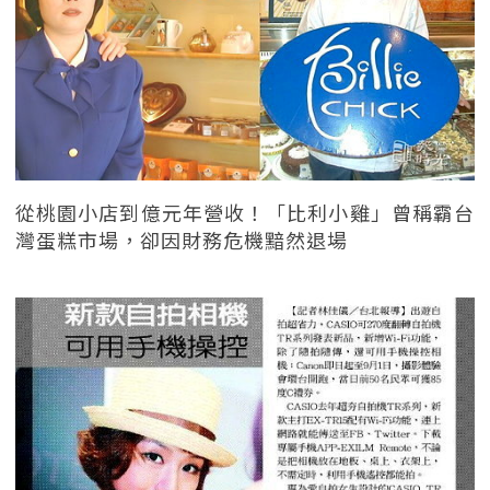
從桃園小店到億元年營收！「比利小雞」曾稱霸台
灣蛋糕市場，卻因財務危機黯然退場