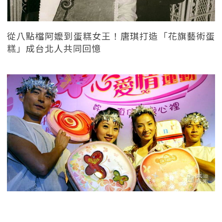
從八點檔阿嬤到蛋糕女王！唐琪打造「花旗藝術蛋
糕」成台北人共同回憶