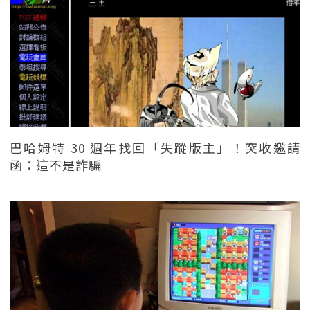
巴哈姆特 30 週年找回「失蹤版主」！突收邀請
函：這不是詐騙