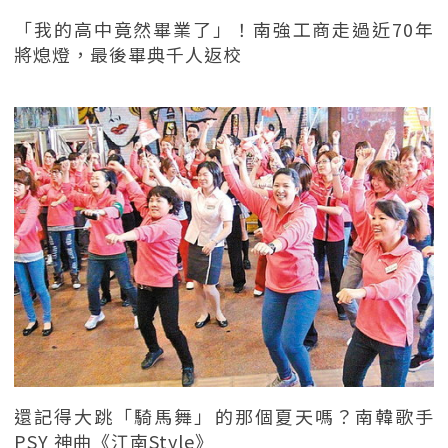
「我的高中竟然畢業了」！南強工商走過近70年
將熄燈，最後畢典千人返校
還記得大跳「騎馬舞」的那個夏天嗎？南韓歌手
PSY 神曲《江南Style》