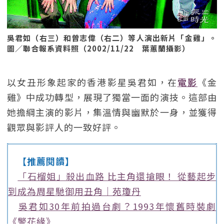
吳君如（右三）和曾志偉（右二）等人演出新片「金雞」。
圖／聯合報系資料照（2002/11/22 葉蕙蘭攝影）
以女丑形象起家的香港影星吳君如，在
電影
《金
雞》中成功轉型，展現了獨當一面的演技。這部由
她擔綱主演的影片，集溫情與幽默於一身，並獲得
觀眾與影評人的一致好評。
【推薦閱讀】
「石榴姐」殺出血路 比主角還搶眼！ 從藝起步
到成為周星馳御用丑角｜苑瓊丹
吳君如30年前拍過台劇？1993年懷舊時裝劇
《警花緣》