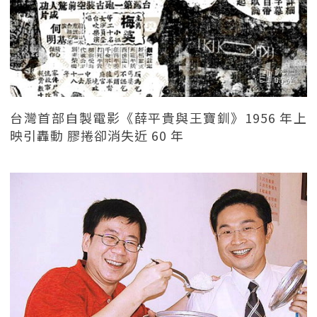
台灣首部自製電影《薛平貴與王寶釧》1956 年上
映引轟動 膠捲卻消失近 60 年