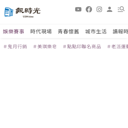
娛樂賽事
時代現場
青春懷舊
城市生活
讀報
＃鬼月行銷
＃美琪樂皂
＃點點印聯名商品
＃老派運