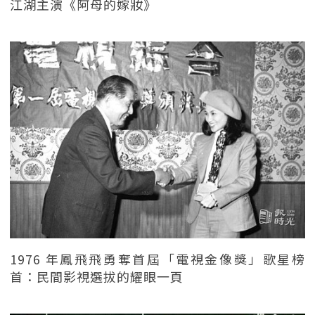
江湖主演《阿母的嫁妝》
1976 年鳳飛飛勇奪首屆「電視金像獎」歌星榜
首：民間影視選拔的耀眼一頁