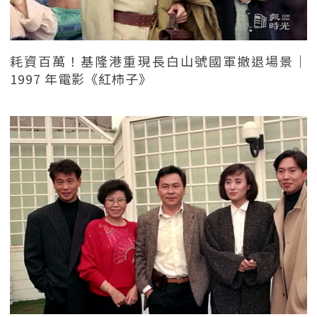
耗資百萬！基隆港重現長白山號國軍撤退場景｜
1997 年電影《紅柿子》