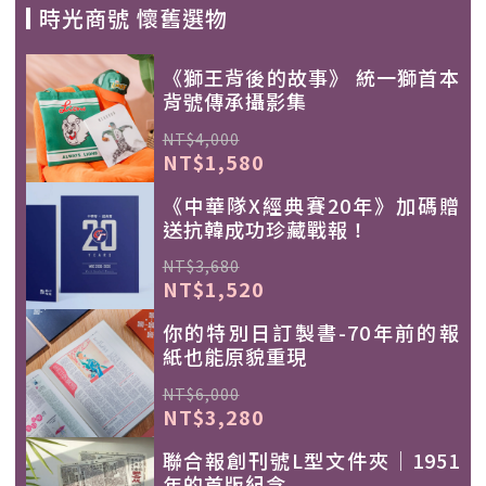
時光商號 懷舊選物
《獅王背後的故事》 統一獅首本
背號傳承攝影集
NT$4,000
NT$1,580
《中華隊X經典賽20年》加碼贈
送抗韓成功珍藏戰報！
NT$3,680
NT$1,520
你的特別日訂製書-70年前的報
紙也能原貌重現
NT$6,000
NT$3,280
聯合報創刊號L型文件夾｜1951
年的首版紀念