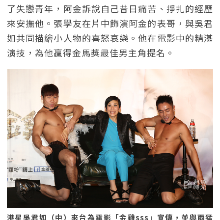
了失戀青年，阿金訴說自己昔日痛苦、掙扎的經歷
來安撫他。張學友在片中飾演阿金的表哥，與吳君
如共同描繪小人物的喜怒哀樂。他在電影中的精湛
演技，為他贏得金馬獎最佳男主角提名。
港星吳君如（中）來台為電影「金雞sss」宣傳，並與兩猛