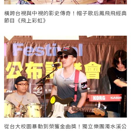
橫跨台視與中視的影史傳奇！帽子歌后鳳飛飛經典
節目《飛上彩虹》
從台大校園暴動到榮獲金曲獎！獨立樂團濁水溪公