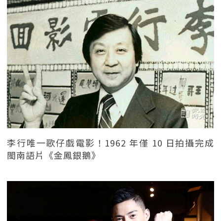
李行唯一歌仔戲電影！1962 年僅 10 日拍攝完成
閩南語片《金鳳銀鵝》