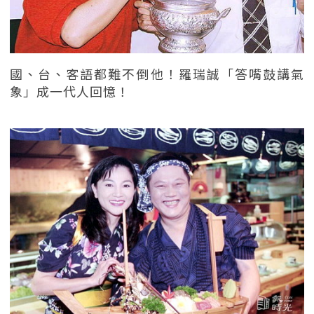
國、台、客語都難不倒他！羅瑞誠「答嘴鼓講氣
象」成一代人回憶！