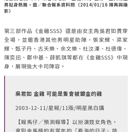
男貼身熱舞。圖／聯合報系資料照（2014/01/16 陳再興攝
影）
第三部作品《金雞SSS》還是由女主角吳君如貫穿
全場，並邀香港其他男明星助陣，張家輝、梁家
輝、甄子丹、古天樂、余文樂、杜汶澤、杜德偉、
陳奕迅、鄭中基、薛凱琪等都在《金雞SSS》中現
身，展現強大卡司陣容。
吳君如 金雞 可能是隻會被鍍金的雞
2003-12-11/星報/11版/明星黑白講
【報馬仔╱預測報導】以扮演妓女角色，
拿到金馬獎的有當年的「看海的日子」陸