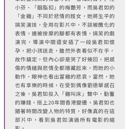
小芬、「胭脂扣」的梅艷芳，而吳君如的
「金雞」不同於悲情的妓女，她將生平的
搞笑演技，全用在影片中，不談被醜化的
表情，連被按摩的腳都有表情，搞笑的戲
演完，導演中間還安插了一段吳君如懷
孕，把小孩送走，雖然外表看似不在乎，
故作鎮定，但內心卻是哭了好幾回，把感
傷的情緒與悲情全都隱藏起來，而她的小
動作、眼神也看出當雞的悲哀。當然，她
也有享樂的時候，在受到偶像劉德華感召
之後，吳君如投入「雞叫床」聲中，勤奮
的賺錢，搭上20年間香港變遷，吳君如也
隨著時間改變人物的特質，好像真的在這
部片中，看到吳君如演過所有電影的縮
影。