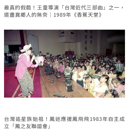
最真的假戲！王童導演「台灣近代三部曲」之一，
道盡異鄉人的無奈｜1989年《香蕉天堂》
台灣追星族始祖！鳳迷應援鳳飛飛1983年自主成
立「鳳之友聯誼會」