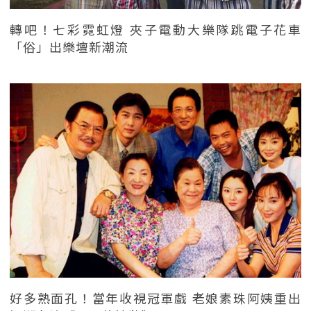
轉吧！七彩霓虹燈 夾子電動大樂隊跳電子花車
「俗」出樂壇新潮流
好多熟面孔！當年收視冠軍戲 老娘素珠阿姨重出