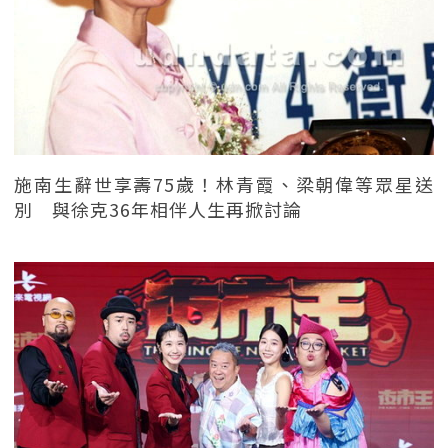
施南生辭世享壽75歲！林青霞、梁朝偉等眾星送
別 與徐克36年相伴人生再掀討論