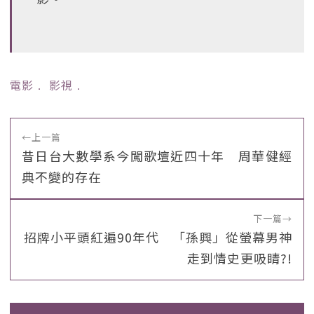
電影
﹒
影視
﹒
←
上一篇
昔日台大數學系今闖歌壇近四十年 周華健經
典不變的存在
下一篇
→
招牌小平頭紅遍90年代 「孫興」從螢幕男神
走到情史更吸睛?!