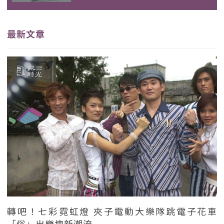
最新文章
轉吧！七彩霓虹燈 夾子電動大樂隊跳電子花車
「俗」出樂壇新潮流