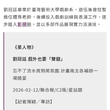
劉冠廷畢業於臺灣藝術大學戲劇系，退伍後曾短暫
擔任體育老師，後續投入戲劇訓練與表演工作，逐
步踏入
影視
圈，並以多部作品展現實力派演技。
《星人物》
劉冠廷 戲外也要「雙囍」
忘不了流水席熱鬧氛圍 計畫南北各補辦一
場婚宴
2026-02-12/聯合報/C2版/星話題
【記者陳穎╱專訪】