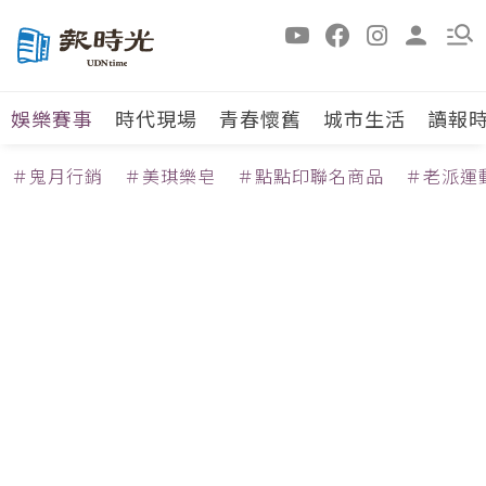
娛樂賽事
時代現場
青春懷舊
城市生活
讀報
＃鬼月行銷
＃美琪樂皂
＃點點印聯名商品
＃老派運