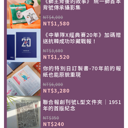
《獅王背後的故事》 統一獅首本
背號傳承攝影集
NT$4,000
NT$1,580
《中華隊X經典賽20年》加碼贈
送抗韓成功珍藏戰報！
NT$3,680
NT$1,520
你的特別日訂製書-70年前的報
紙也能原貌重現
NT$6,000
NT$3,280
聯合報創刊號L型文件夾｜1951
年的首版紀念
NT$350
NT$240