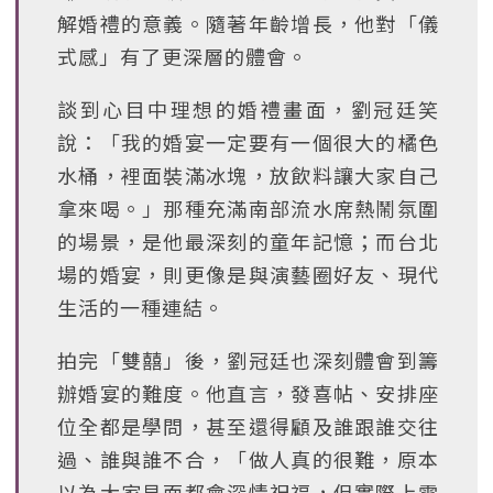
解婚禮的意義。隨著年齡增長，他對「儀
式感」有了更深層的體會。
談到心目中理想的婚禮畫面，劉冠廷笑
說：「我的婚宴一定要有一個很大的橘色
水桶，裡面裝滿冰塊，放飲料讓大家自己
拿來喝。」那種充滿南部流水席熱鬧氛圍
的場景，是他最深刻的童年記憶；而台北
場的婚宴，則更像是與演藝圈好友、現代
生活的一種連結。
拍完「雙囍」後，劉冠廷也深刻體會到籌
辦婚宴的難度。他直言，發喜帖、安排座
位全都是學問，甚至還得顧及誰跟誰交往
過、誰與誰不合，「做人真的很難，原本
以為大家見面都會深情祝福，但實際上需