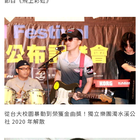
節目《飛上彩虹》
從台大校園暴動到榮獲金曲獎！獨立樂團濁水溪公
社 2020 年解散