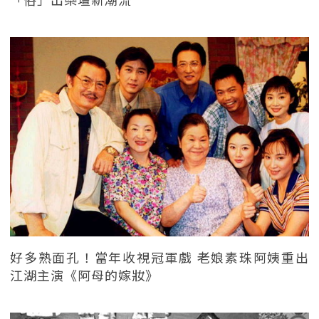
好多熟面孔！當年收視冠軍戲 老娘素珠阿姨重出
江湖主演《阿母的嫁妝》