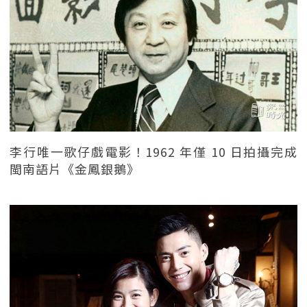
李行唯一歌仔戲電影！1962 年僅 10 日拍攝完成
閩南語片《金鳳銀鵝》