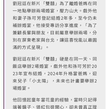
劉冠廷在新片「雙囍」為了離婚爸媽在同
一地點舉辦兩場婚宴，壓力山大。戲外他
和妻子孫可芳登記結婚2年多，至今仍未
補辦婚宴，他接受專訪分享進度，「為了
兼顧長輩與朋友，目前屬意舉辦兩場，分
別在屏東老家與台北，讓這喜悅能以最圓
滿的方式呈現」。
劉冠廷在新片「雙囍」硬是在同一天、同
飯店舉辦2場婚宴，戲外他和孫可芳於20
23年宣布結婚，2024年升格當爸媽，迎
來兒子「小太陽」，未來也計畫要舉辦2
場婚宴。
他回憶起童年當花童的經驗，當時只記得
端著鏡子、領紅包很開心，卻未曾真正理