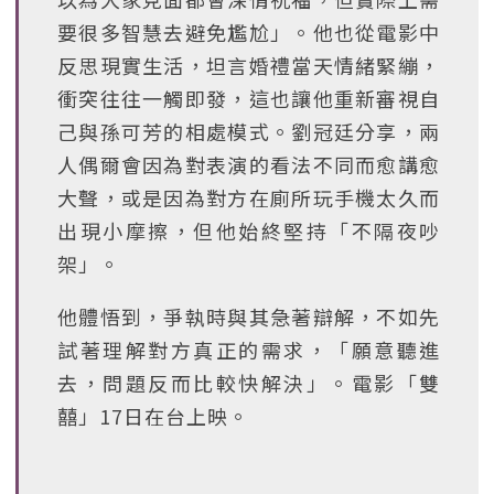
要很多智慧去避免尷尬」。他也從電影中
反思現實生活，坦言婚禮當天情緒緊繃，
衝突往往一觸即發，這也讓他重新審視自
己與孫可芳的相處模式。劉冠廷分享，兩
人偶爾會因為對表演的看法不同而愈講愈
大聲，或是因為對方在廁所玩手機太久而
出現小摩擦，但他始終堅持「不隔夜吵
架」。
他體悟到，爭執時與其急著辯解，不如先
試著理解對方真正的需求，「願意聽進
去，問題反而比較快解決」。電影「雙
囍」17日在台上映。