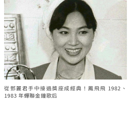
從鄧麗君手中接過獎座成經典！鳳飛飛 1982、
1983 年蟬聯金鐘歌后