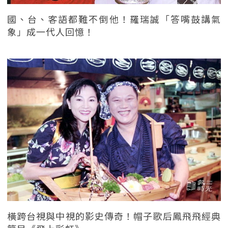
國、台、客語都難不倒他！羅瑞誠「答嘴鼓講氣
象」成一代人回憶！
橫跨台視與中視的影史傳奇！帽子歌后鳳飛飛經典