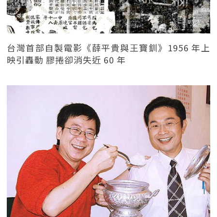
台灣首部自製電影《薛平貴與王寶釧》1956 年上
映引轟動 膠捲卻消失近 60 年