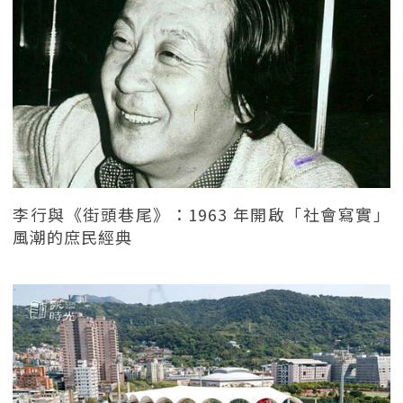
李行與《街頭巷尾》：1963 年開啟「社會寫實」
風潮的庶民經典