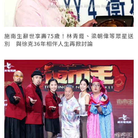
施南生辭世享壽75歲！林青霞、梁朝偉等眾星送
別 與徐克36年相伴人生再掀討論