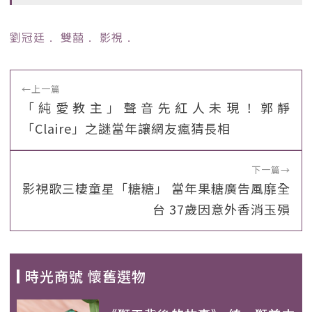
劉冠廷
﹒
雙囍
﹒
影視
﹒
←
上一篇
「純愛教主」聲音先紅人未現！郭靜
「Claire」之謎當年讓網友瘋猜長相
下一篇
→
影視歌三棲童星「糖糖」 當年果糖廣告風靡全
台 37歲因意外香消玉殞
時光商號 懷舊選物