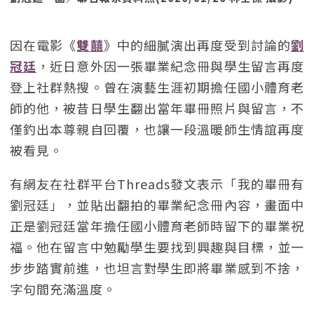
因在電影《
雙囍
》中的細膩演出再度受到討論的
劉
冠廷
，近日意外因一張畢業紀念冊與學生留言再度
登上社群熱搜。曾在演藝生涯初期擔任國小體育老
師的他，被昔日學生翻出當年畢冊照片與留言，不
僅釣出本尊親自回覆，也讓一段溫暖師生情誼再度
被看見。
有網友在社群平台Threads發文表示「我的畢冊有
劉冠廷」，並貼出翻拍的畢業紀念冊內容，畫面中
正是劉冠廷當年擔任國小體育老師時留下的畢業祝
福。他在留言中勉勵學生要找到興趣與目標，並一
步步踏實前進，也坦言對學生即將畢業感到不捨，
字句間充滿溫度。