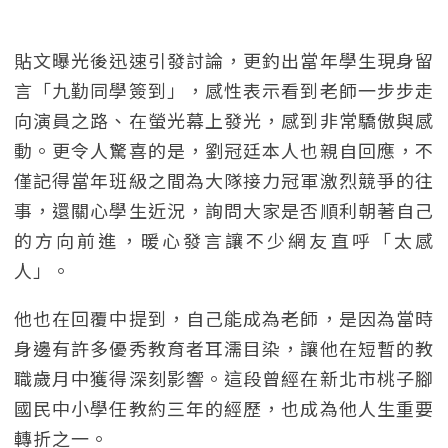
貼文曝光後迅速引發討論，更釣出當年學生現身留
言「九勤同學簽到」，感性表示看到老師一步步走
向演員之路、在螢光幕上發光，感到非常驕傲與感
動。更令人驚喜的是，劉冠廷本人也親自回應，不
僅記得當年班級之間為大隊接力冠軍激烈競爭的往
事，還關心學生近況，詢問大家是否順利朝著自己
的方向前進，暖心發言讓不少網友直呼「太感
人」。
他也在回覆中提到，自己能成為老師，是因為當時
身邊有許多優秀教育者耳濡目染，讓他在短暫的教
職歲月中獲得深刻影響。這段曾經在新北市桃子腳
國民中小學任教約三年的經歷，也成為他人生重要
轉折之一。