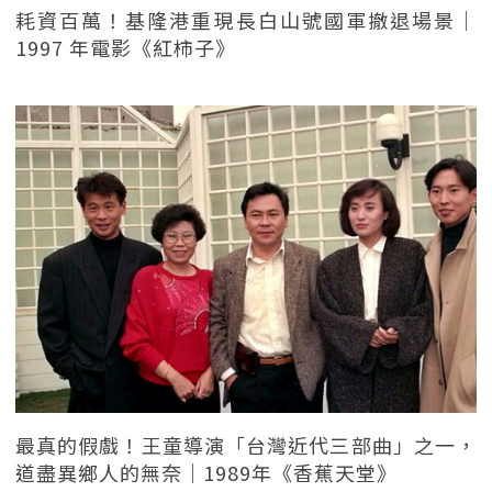
耗資百萬！基隆港重現長白山號國軍撤退場景｜
1997 年電影《紅柿子》
最真的假戲！王童導演「台灣近代三部曲」之一，
道盡異鄉人的無奈｜1989年《香蕉天堂》