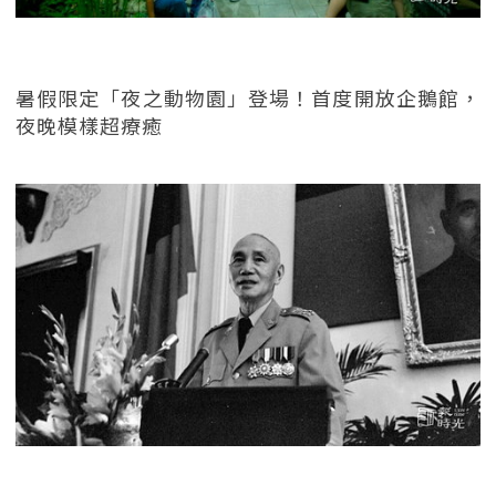
暑假限定「夜之動物園」登場！首度開放企鵝館，
夜晚模樣超療癒