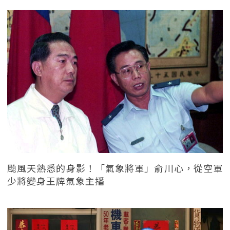
颱風天熟悉的身影！「氣象將軍」俞川心，從空軍
少將變身王牌氣象主播