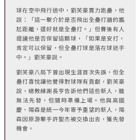
球在空中飛行途中，劉芙豪賣力跑壘，他
說：「這一擊介於是否飛出全壘打牆的尷
尬距離，還好就是全壘打。」但賽後有人
提議他是否保留這顆球，「如果是安打，
肯定可以保留，但全壘打球是落在球迷手
中。」劉芙豪說。
劉芙豪八局下曾出現生涯首次失誤，但全
壘打喜悅讓他覺得對球隊有貢獻，劉芙豪
說，總教練謝長亨告訴他們這些新人，雖
無法先發，但隨時準備上場。他與高國
慶、陽森是統一今年寄予重望的新人，陽
森因原游擊手許聖杰被交換出去，獲先發
機會。