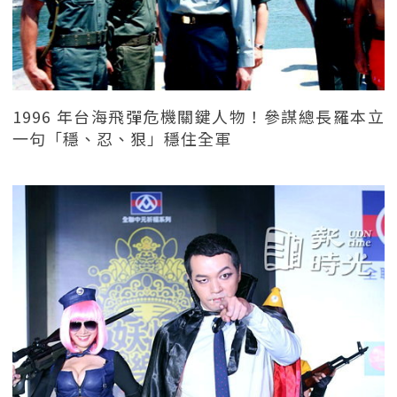
1996 年台海飛彈危機關鍵人物！參謀總長羅本立
一句「穩、忍、狠」穩住全軍