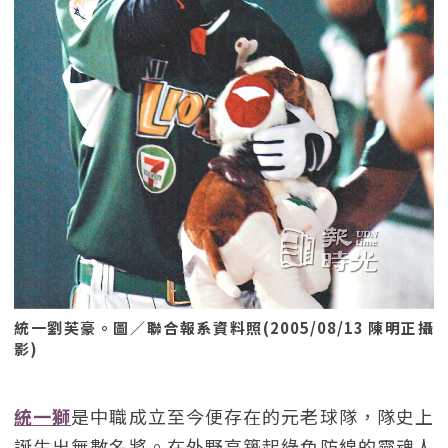
統一劉芙豪。圖／聯合報系資料照(2005/08/13 陳明正攝
影)
統一獅
是中職成立至今便存在的元老球隊，隊史上
誕生出無數名將。在外野高築起綠色防線的靈魂人