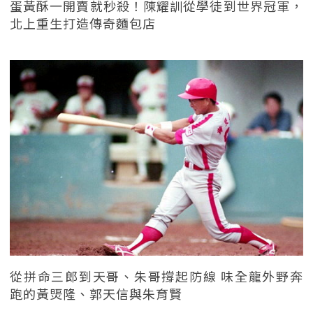
蛋黃酥一開賣就秒殺！陳耀訓從學徒到世界冠軍，
北上重生打造傳奇麵包店
從拼命三郎到天哥、朱哥撐起防線 味全龍外野奔
跑的黃煚隆、郭天信與朱育賢