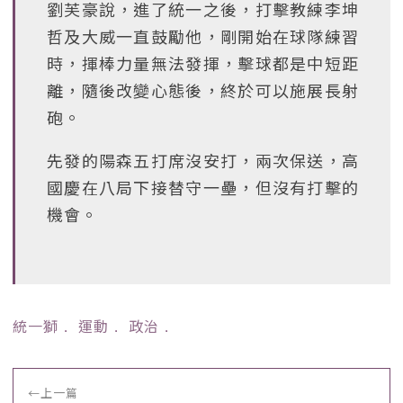
劉芙豪說，進了統一之後，打擊教練李坤
哲及大威一直鼓勵他，剛開始在球隊練習
時，揮棒力量無法發揮，擊球都是中短距
離，隨後改變心態後，終於可以施展長射
砲。
先發的陽森五打席沒安打，兩次保送，高
國慶在八局下接替守一壘，但沒有打擊的
機會。
統一獅
﹒
運動
﹒
政治
﹒
←
上一篇