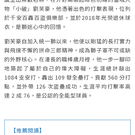
物「小破」劉芙豪，他憑著出色的打擊表現，位列
於千安百轟百盜俱樂部，並於2018年光榮退休球
衣，是獅迷心中的回憶。
劉芙豪自加入統一獅以來，他便以剛猛的長打實力
與飛撲不懈的拼命三郎精神，成為獅子軍不可或缺
的外野核心。在漫長的職棒歲月裡，他一步一腳印
地築起了屬於自己的偉大障礙，生涯總計敲出
1084 支安打、轟出 109 發全壘打、貢獻 560 分打
點，並外帶 126 次盜壘成功，生涯平均打擊率高
達 2 成 76，是公認的全能型球員。
【推薦閱讀】