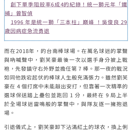
創下單季阻殺率6成4的紀錄！統一獅元年「鐵
捕」曾智偵
1996 年是統一獅「三本柱」巔峰 ！吳俊良 29
歲因病症急流勇退
而在2018年，的台南棒球場。在萬名球迷的掌聲
與吶喊聲中，劉芙豪最後一次以選手身分披上戰
袍，先發鎮守右外野並擔任第 7 棒。那一夜的戰況
如同他跌宕起伏的棒球人生般充滿張力。雖然劉芙
豪在 4 個打席中未能敲出安打，但靠著一次精準的
選球保送踏上壘包並跑回 1 分，最終在 9 局上半
於全場球迷雷鳴般的掌聲中，與隊友逐一擁抱退
場。
引退儀式上，劉芙豪卸下沾滿紅土的球衣，換上俐