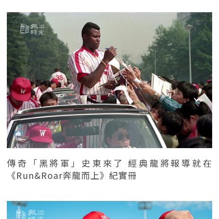
傳奇「黑將軍」史東來了 經典龍將報導就在
《Run&Roar奔龍而上》紀實冊