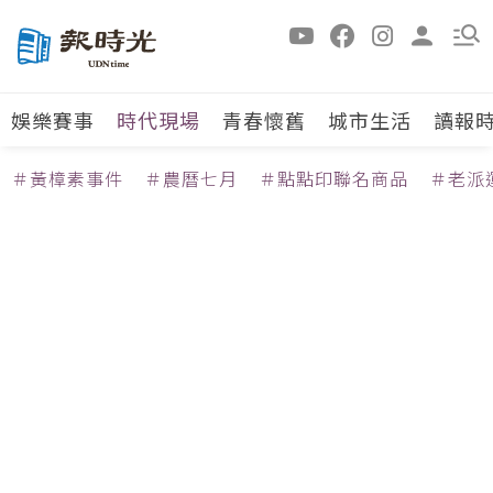
娛樂賽事
時代現場
青春懷舊
城市生活
讀報
＃黃樟素事件
＃農曆七月
＃點點印聯名商品
＃老派