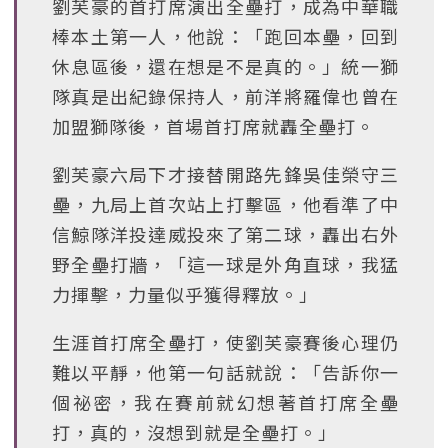
劉芙豪的首打席演出全壘打，成為中華職
棒本土第一人，他說：「跑回本壘，回到
休息區後，還在想是不是真的。」統一獅
隊真是出紀錄保持人，前洋將羅偉也曾在
加盟獅隊後，首場首打席就轟全壘打。
劉芙豪六局下才接替開路先鋒吳佳榮守三
壘，九局上首次站上打擊區，他看準了中
信鯨隊洋投達威投來了第二球，轟出右外
野全壘打牆，「這一球是外角直球，我猛
力揮擊，力量似乎獲得釋放。」
生涯首打席全壘打，使劉芙豪賽後心理仍
難以平靜，他第一句話就說：「告訴你一
個祕密，我在賽前就幻想著首打席全壘
打，真的，沒想到就是全壘打。」