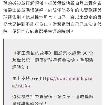
落的襯衫並打起領帶，打破傳統地親自登上舞台表
演爵士鼓並深情演唱，向陪伴他多年的忠實歌迷與
球迷告別。他感性地坦言，自己一直以來設定的目
標就是拚到不能打為止，當驚覺對自己已無法交代
時，便是宣布結束選手生涯的時刻。
《獅王背後的故事》攝影集收錄近 30 位
跨世代統一獅傳奇球星經典影像，重現榮
耀時刻！
馬上支持 ▸▸▸
https://udntimelink.pse.
is/93jj5p
還有機會抽中曾智偵、謝長亨、潘威倫限
量經典搖頭公仔！