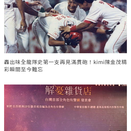
轟出味全龍隊史第一支再見滿貫砲！kimi陳金茂精
彩瞬間至今難忘