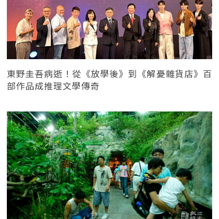
東野圭吾病逝！從《放學後》到《解憂雜貨店》百
部作品成推理文學傳奇