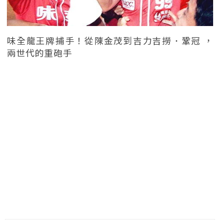
味全龍王牌捕手！從陳金茂到吉力吉撈．鞏冠 ，
兩世代的重砲手