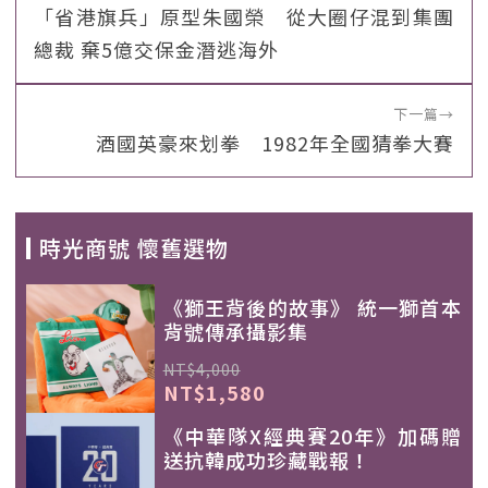
「省港旗兵」原型朱國榮 從大圈仔混到集團
總裁 棄5億交保金潛逃海外
下一篇
→
酒國英豪來划拳 1982年全國猜拳大賽
時光商號 懷舊選物
《獅王背後的故事》 統一獅首本
背號傳承攝影集
NT$4,000
NT$1,580
《中華隊X經典賽20年》加碼贈
送抗韓成功珍藏戰報！