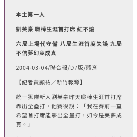
本土第一人
劉芙豪 職棒生涯首打席 紅不讓
六局上場代守備 八局生涯首度失誤 九局
不信夢幻竟成真
2004-03-04/聯合報/D7版/體育
【記者黃顯祐╱新竹報導】
統一獅隊新人劉芙豪昨天職棒生涯首打席
轟出全壘打，他賽後說：「我在賽前一直
希望首打席能擊出全壘打，如今是美夢成
真。」