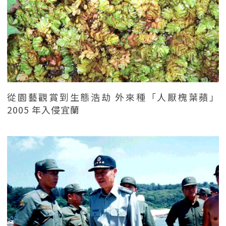
從園藝觀賞到生態浩劫 外來種「人厭槐葉蘋」
2005 年入侵宜蘭