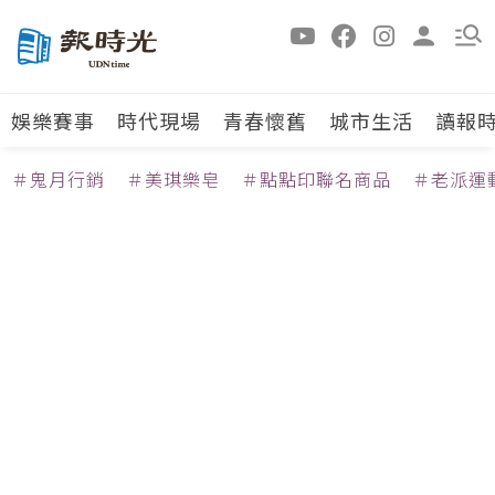
娛樂賽事
時代現場
青春懷舊
城市生活
讀報
＃鬼月行銷
＃美琪樂皂
＃點點印聯名商品
＃老派運