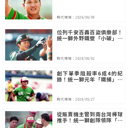
怖分子」
時代現場：2026/06/09
位列千安百轟百盜俱樂部！
統一獅外野鐵壁「小破」劉
芙豪2018年光榮引退
時代現場：2026/06/02
創下單季阻殺率6成4的紀
錄！統一獅元年「鐵捕」曾
智偵
時代現場：2026/05/27
從販賣機主管到南台灣棒球
推手！統一獅創隊領隊「郭
大砲」郭俊男