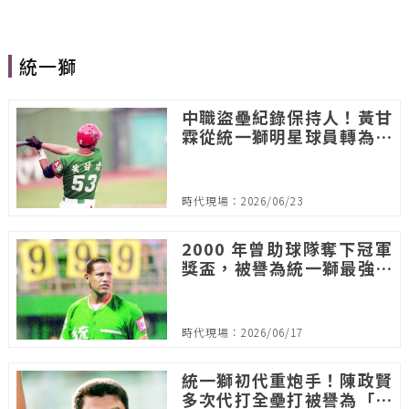
統一獅
中職盜壘紀錄保持人！黃甘
霖從統一獅明星球員轉為總
教練殺入冠軍賽
時代現場：2026/06/23
2000 年曾助球隊奪下冠軍
獎盃，被譽為統一獅最強外
籍左投 「柏格」
時代現場：2026/06/17
統一獅初代重炮手！陳政賢
多次代打全壘打被譽為「恐