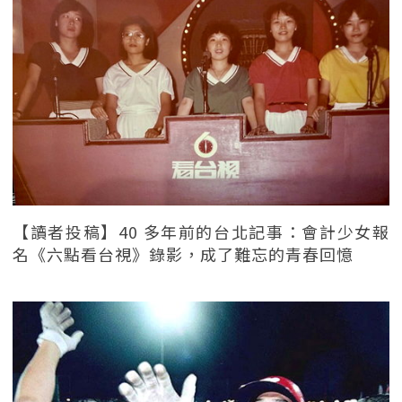
【讀者投稿】40 多年前的台北記事：會計少女報
名《六點看台視》錄影，成了難忘的青春回憶