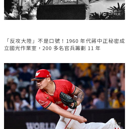
「反攻大陸」不是口號！1960 年代蔣中正秘密成
立國光作業室，200 多名官兵籌劃 11 年