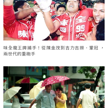
味全龍王牌捕手！從陳金茂到吉力吉撈．鞏冠 ，
兩世代的重砲手