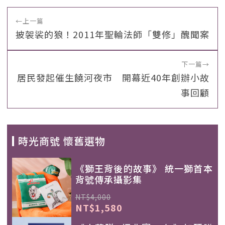
←
上一篇
披袈裟的狼！2011年聖輪法師「雙修」醜聞案
下一篇
→
居民發起催生饒河夜市 開幕近40年創辦小故
事回顧
時光商號 懷舊選物
《獅王背後的故事》 統一獅首本
背號傳承攝影集
NT$4,000
NT$1,580