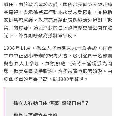
繼任，由於政治環境改變，國防部長鄭為元親赴孫
宅探視，表示孫將軍行動本來就未受限制，並協助
安排醫療照護。政府高層藉此表態澄清外界對「軟
禁」的質疑，這段塵封的白色恐怖歷史被公開在陽
光下，外界則呼籲為孫將軍平反。
1988年11月，孫立人將軍迎來九十歲壽誕，在台
中市中正國小舉辦的祝壽大會，吸引逾四千名部屬
與各界人士參加，氣氛熱絡。孫將軍當場淚光閃
爍，數度高舉雙手致謝，許多來賓也跟著流淚。由
於孫將軍的年事已高，於1990年辭世。
孫立人行動自由 何來"恢復自由"？
鄭為元否認宣布之說