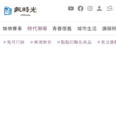
娛樂賽事
時代現場
青春懷舊
城市生活
讀報
＃鬼月行銷
＃美琪樂皂
＃點點印聯名商品
＃老派運