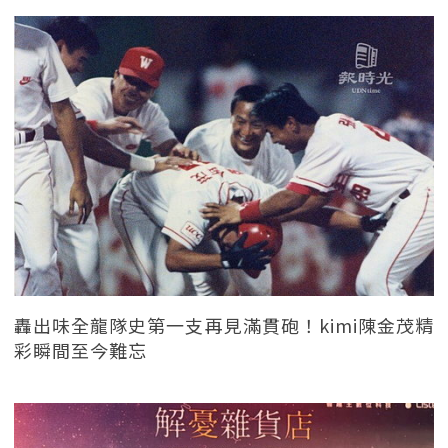
轟出味全龍隊史第一支再見滿貫砲！kimi陳金茂精
彩瞬間至今難忘