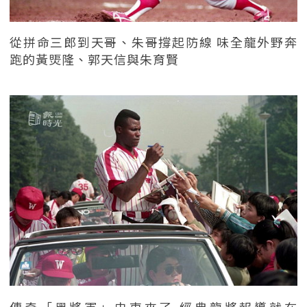
從拼命三郎到天哥、朱哥撐起防線 味全龍外野奔
跑的黃煚隆、郭天信與朱育賢
傳奇「黑將軍」史東來了 經典龍將報導就在