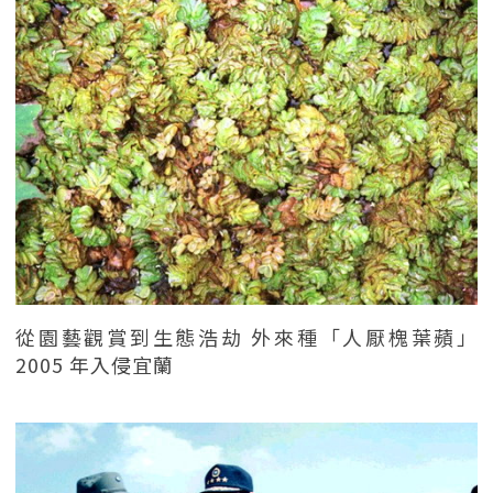
從園藝觀賞到生態浩劫 外來種「人厭槐葉蘋」
2005 年入侵宜蘭