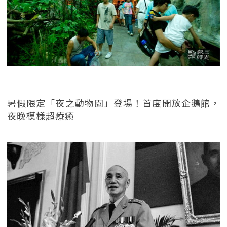
暑假限定「夜之動物園」登場！首度開放企鵝館，
夜晚模樣超療癒