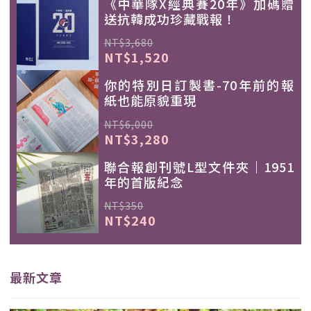
《中華隊X經典賽20年》加碼贈
送抗韓成功珍藏戰報！
NT$3,680
NT$1,520
你的特別日訂製書-70年前的報
紙也能原貌重現
NT$6,000
NT$3,280
聯合報創刊號L型文件夾｜1951
年的首版紀念
NT$350
NT$240
最新文章