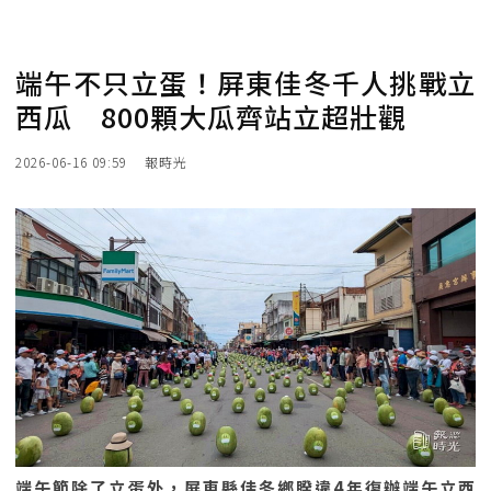
端午不只立蛋！屏東佳冬千人挑戰立
西瓜 800顆大瓜齊站立超壯觀
2026-06-16 09:59
報時光
端午節除了立蛋外，屏東縣佳冬鄉睽違4年復辦端午立西