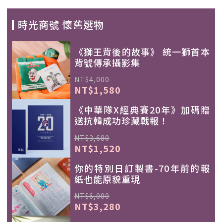
時光商號 懷舊選物
《獅王背後的故事》 統一獅首本
背號傳承攝影集
NT$4,000
NT$1,580
《中華隊X經典賽20年》加碼贈
送抗韓成功珍藏戰報！
NT$3,680
NT$1,520
你的特別日訂製書-70年前的報
紙也能原貌重現
NT$6,000
NT$3,280