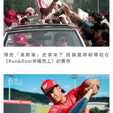
傳奇「黑將軍」史東來了 經典龍將報導就在
《Run&Roar奔龍而上》紀實冊