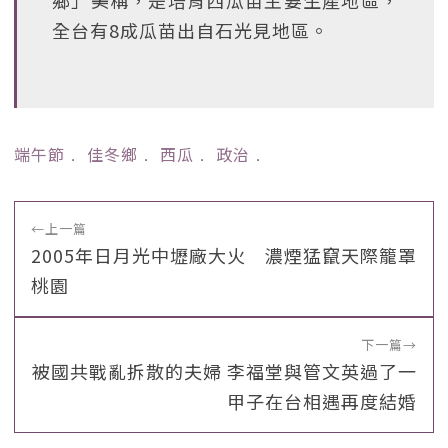
全台有8成瓜苗出自石光見地區。
端午節
﹒
佳冬鄉
﹒
西瓜
﹒
政治
﹒
←
上一篇
2005年日月光中壢廠大火 濃煙猛竄天際籠罩
桃園
下一篇
→
被國共戰亂拆散的夫婦 李福堂與管文英過了一
甲子在台相遇再度結婚