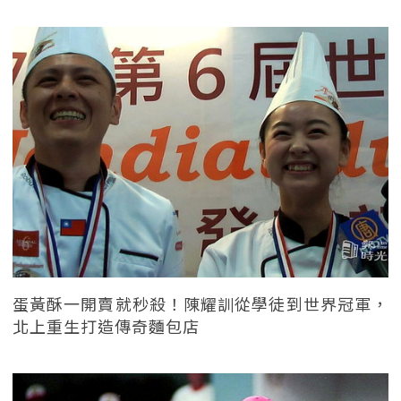
蛋黃酥一開賣就秒殺！陳耀訓從學徒到世界冠軍，
北上重生打造傳奇麵包店