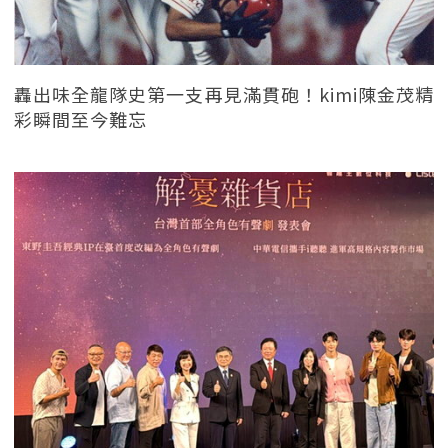
轟出味全龍隊史第一支再見滿貫砲！kimi陳金茂精
彩瞬間至今難忘