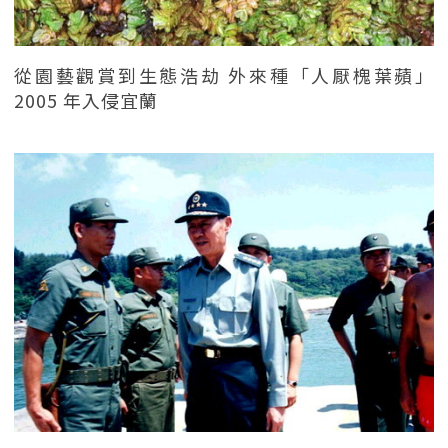
從園藝觀賞到生態浩劫 外來種「人厭槐葉蘋」
2005 年入侵宜蘭