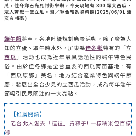
瓜，佳冬鄉石光見封街舉辦，今天現場有 800 顆大西瓜，
眾人齊聚一堂立瓜。圖／聯合報系資料照(2025/06/01 潘
奕言 攝影)
端午節
將至，各地陸續規劃應景活動，除了廣為人
知的立蛋、取午時水外，屏東縣
佳冬鄉
特有的「立
西瓜
」活動也成為近年最具話題性的端午特色民
俗。由於佳冬鄉是全台重要的西瓜育苗基地，有
「西瓜原鄉」美名，地方結合產業特色與端午節
慶，發展出全台少見的立西瓜活動，成為每年端午
節吸引民眾關注的一大亮點。
【推薦閱讀】
老台北人愛去「這裡」買粽子! 一樣糯米包百樣
粽