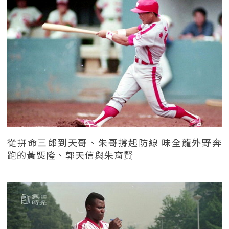
從拼命三郎到天哥、朱哥撐起防線 味全龍外野奔
跑的黃煚隆、郭天信與朱育賢