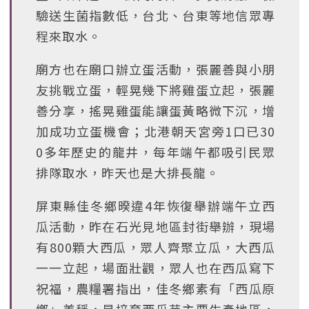
驗送生菌指數低，台北、台東等地信眾專
程來取水。
廟方也在廟口辦立蛋活動，張麗善與小朋
友挑戰立蛋，輕晃幾下將雞蛋立起，張麗
善分享，搖晃雞蛋能讓蛋黃略微下沉，增
加成功立蛋機會；北港朝天宮旁1口已30
0多年歷史的龍井，每年端午都吸引民眾
排隊取水，昨天也是大排長龍。
屏東縣佳冬鄉暌違4年恢復舉辦端午立西
瓜活動，昨在石光見地區封街舉辦，現場
有800顆大西瓜，眾人齊聚立瓜，大西瓜
一一立起，場面壯觀，眾人也在西瓜寫下
祝福，農糧署指出，佳冬鄉素有「西瓜原
鄉」美稱，是培育西瓜苗主要生產地區，