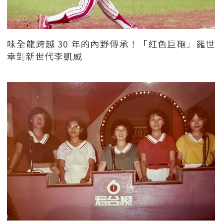
味全龍跨越 30 年的內野傳承！「紅色巨砲」羅世
幸到新世代李凱威