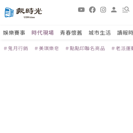
娛樂賽事
時代現場
青春懷舊
城市生活
讀報
＃鬼月行銷
＃美琪樂皂
＃點點印聯名商品
＃老派運