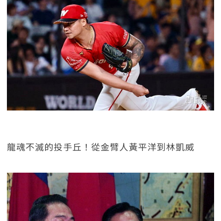
龍魂不滅的投手丘！從金臂人黃平洋到林凱威