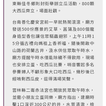
東縣佳冬鄉則封街舉辦立瓜活動，800顆
大西瓜齊立，場面壯觀。
台南善化慶安宮前一早就熱鬧滾滾，廟方
發送500份應景的艾草、菖蒲及800個龍
身造型香包讓信眾驅蟲避邪，上午11時1
5分循古禮向媽祖上香祈福，隨後開啟中
山路的荷蘭古井，汲水供信眾取午時水，
廟方提醒午時水僅能除穢不得飲用，現場
也安排立蛋、吃西瓜比賽，哨音響起多名
參賽婦人不顧形象大口吃西瓜，幾秒後已
經啃剩西瓜皮，逗得滿場笑聲。
雲林縣二崙赤法宮也開放民眾取午時水，
並邀小朋友立蛋同樂，廟方指出，建廟時
鑿1口深近300公尺的井，水質清澈，檢