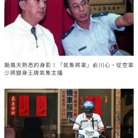
颱風天熟悉的身影！「氣象將軍」俞川心，從空軍
少將變身王牌氣象主播