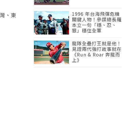
1996 年台海飛彈危機
灣、東
關鍵人物！參謀總長羅
本立一句「穩、忍、
狠」穩住全軍
龍隊全壘打王就是他！
見證兩代強打故事就在
《Run & Roar 奔龍而
上》