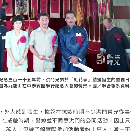
紀念三百一十五年前，洪門兄弟於「紅花亭」結盟誕生的重要日
圖為九龍山在中泰賓館舉行紀念大會的情形。圖／聯合報系資料
，外人感到陌生，據說在抗戰時期不少洪門弟兄從事
。在戒嚴時期，警總並不同意洪門的公開活動，因此只
有五十萬人，但據了解實際參加活動者約十萬人，當中