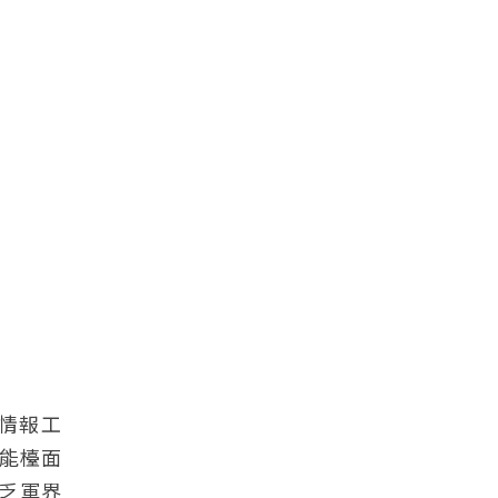
情報工
能檯面
不乏軍界