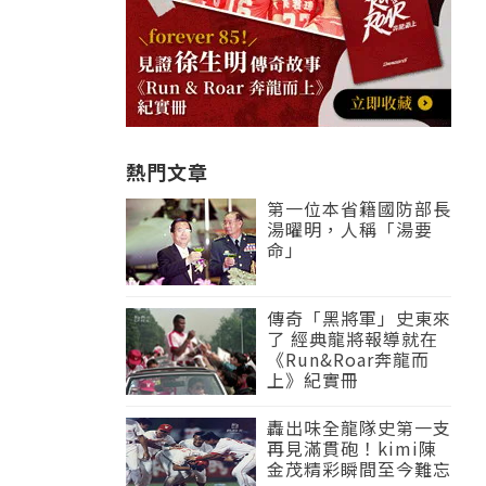
熱門文章
第一位本省籍國防部長
湯曜明，人稱「湯要
命」
傳奇「黑將軍」史東來
了 經典龍將報導就在
《Run&Roar奔龍而
上》紀實冊
轟出味全龍隊史第一支
再見滿貫砲！kimi陳
金茂精彩瞬間至今難忘