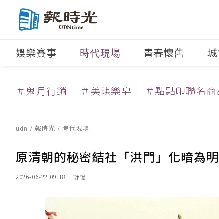
娛樂賽事
時代現場
青春懷舊
城
＃鬼月行銷
＃美琪樂皂
＃點點印聯名商
udn
/
報時光
/
時代現場
原清朝的秘密結社「洪門」化暗為明
2026-06-22 09:18
舒憶