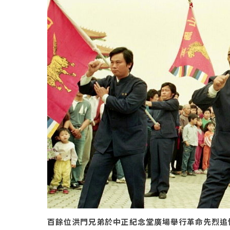
百餘位洪門兄弟於中正紀念堂廣場舉行革命先烈追悼大會