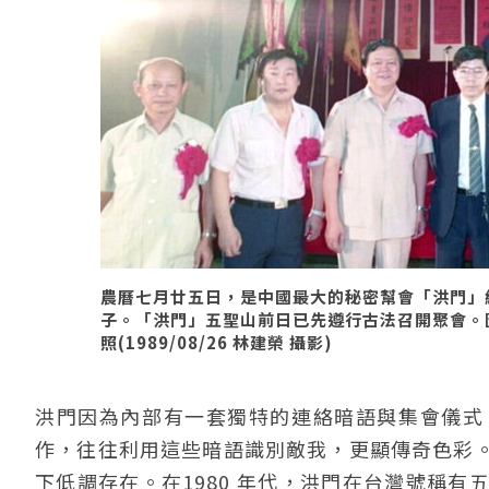
農曆七月廿五日，是中國最大的秘密幫會「洪門」
子。「洪門」五聖山前日已先遵行古法召開聚會。
照(1989/08/26 林建榮 攝影)
洪門因為內部有一套獨特的連絡暗語與集會儀式
作，往往利用這些暗語識別敵我，更顯傳奇色彩
下低調存在。在1980 年代，洪門在台灣號稱