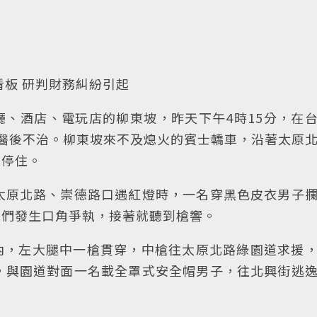
】
看板 研判財務糾紛引起
、酒店、電玩店的柳東坡，昨天下午4時15分，在
醫後不治。柳東坡來不及熄火的賓士轎車，沿著太原
才停住。
太原北路、崇德路口遇紅燈時，一名穿黑色皮衣男子
他們發生口角爭執，接著就聽到槍響。
內，左大腿中一槍貫穿，中槍往太原北路綠園道求援
，與園道對面一名載全罩式安全帽男子，往北興街逃