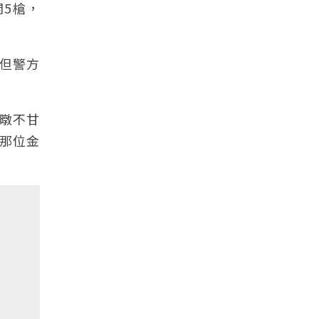
5槍，
，但警方
暾不甘
那位金