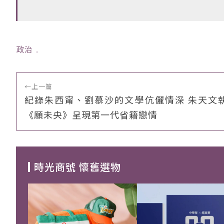
政治
﹒
←
上一篇
紀錄朱西甯、劉慕沙的文學伉儷情深 朱天文
《願未央》呈現第一代省籍戀情
時光商號 懷舊選物