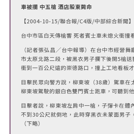
車被攔 中五槍 酒店股東斃命
【2004-10-15/聯合報/C4版/中部綜合新聞
台中市區白天傳槍響 死者賓士車未熄火衝撞
（記者張弘昌╱台中報導）在台中市經營舞廳
市太原北路二段，被黑衣男子攔下後開5槍送
衝到一百公尺遠的崇德路口，撞上工地看板
目擊民眾向警方說，柳東坡（38歲）駕車在
柳東坡駕駛的銀白色雙門賓士跑車，可聽到
目擊者說，柳東坡左肩中一槍，子彈卡在體
不到30公尺就倒地，此時穿黑衣未蒙面男子
（下略）