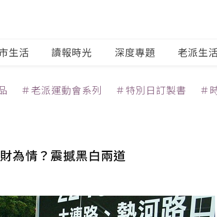
市生活
讀報時光
深度專題
老派生
品
＃老派運動會系列
＃特別日訂製書
＃
財為情？震撼黑白兩道