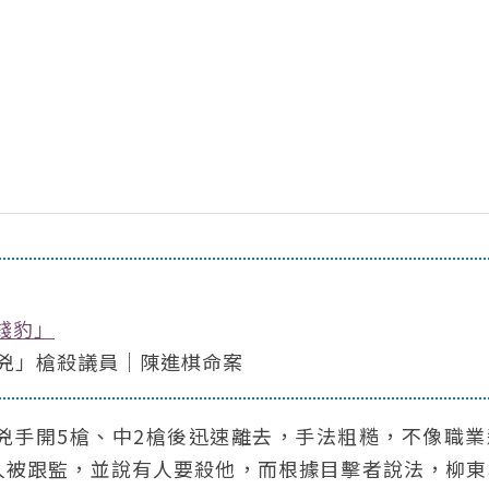
錢豹」
買兇」槍殺議員｜陳進棋命案
兇手開5槍、中2槍後迅速離去，手法粗糙，不像職業
人被跟監，並說有人要殺他，而根據目擊者說法，柳東