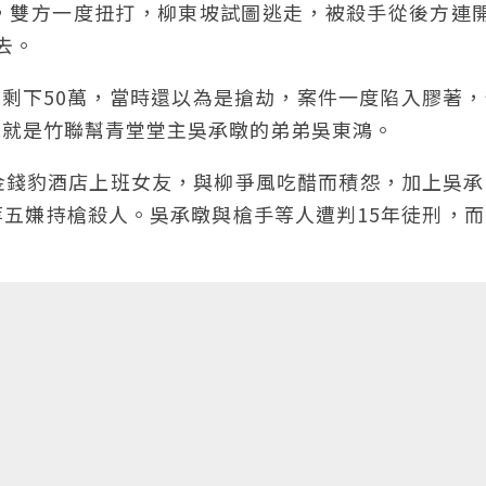
，雙方一度扭打，柳東坡試圖逃走，被殺手從後方連開
去。
到剩下50萬，當時還以為是搶劫，案件一度陷入膠著
他就是竹聯幫青堂堂主吳承暾的弟弟吳東鴻。
金錢豹酒店上班女友，與柳爭風吃醋而積怨，加上吳承
五嫌持槍殺人。吳承暾與槍手等人遭判15年徒刑，而