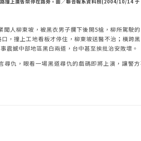
上廣告架停在路旁。圖／聯合報系資料照(2004/10/14 于
樂業聞人柳東坡，被黑衣男子攔下後開5槍，柳所駕駛
路口，撞上工地看板才停住，柳東坡送醫不治；橫跨黑
此事震撼中部地區黑白兩道，台中甚至挨批治安敗壞。
言尋仇，眼看一場黑道尋仇的戲碼即將上演，讓警方