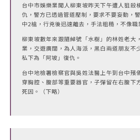
台中市娛樂業聞人柳東坡昨天下午遭人狙殺
仇，警方已透過管道壓制，要求不要妄動，警
中2槍，行兇後迅速離去，手法粗糙，不像職
柳東坡數年來跟隨綽號「水樹」的林姓老大
業，交遊廣闊，為人海派，黑白兩道朋友不
私下為「阿坡」復仇。
台中地檢署檢察官與吳姓法醫上午到台中殯
穿胸腔、腹部等重要器官，子彈留在右腹下
死因。（下略）