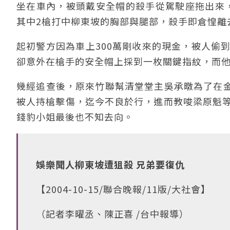
坐在車內，被頭戴安全帽的殺手從駕駛座拖出來
其中2槍打中柳東坡的胸部與腿部，殺手即倉惶離
起初警方因為車上300萬剛收來的現金，被人偷
卻意外在槍手的安全帽上採到一枚關鍵指紋，而
幾經追查後，原來竹聯幫清堂堂主吳承暾為了在
被人持槍擊傷，迄今不良於行，進而教唆梁原魁等
錢豹小姐最後也不知去向。
娛樂聞人柳東坡遭狙殺 兄弟要復仇
【2004-10-15/聯合晚報/11版/大社會】
（記者李曜丞、陳正喜 /台中報導）