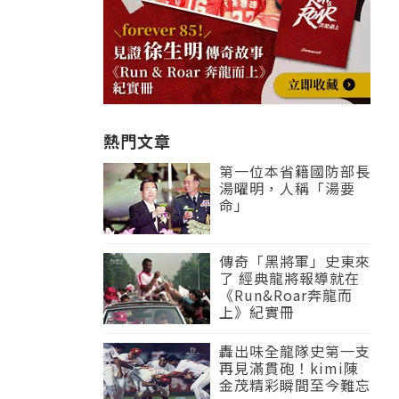
熱門文章
第一位本省籍國防部長
湯曜明，人稱「湯要
命」
傳奇「黑將軍」史東來
了 經典龍將報導就在
《Run&Roar奔龍而
上》紀實冊
轟出味全龍隊史第一支
再見滿貫砲！kimi陳
金茂精彩瞬間至今難忘