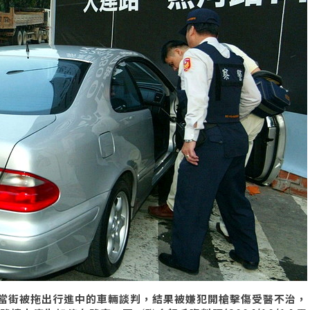
當街被拖出行進中的車輛談判，結果被嫌犯開槍擊傷受醫不治，