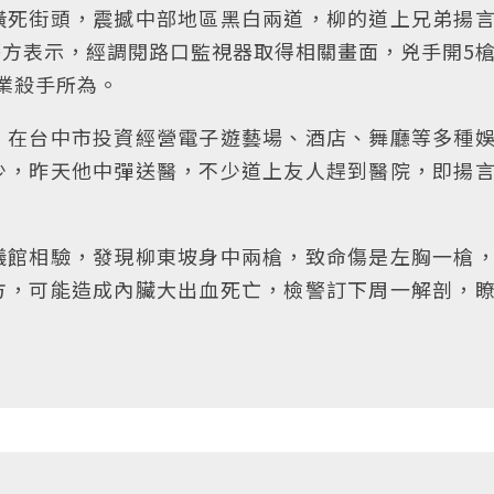
橫死街頭，震撼中部地區黑白兩道，柳的道上兄弟揚
方表示，經調閱路口監視器取得相關畫面，兇手開5
業殺手所為。
，在台中市投資經營電子遊藝場、酒店、舞廳等多種
少，昨天他中彈送醫，不少道上友人趕到醫院，即揚
儀館相驗，發現柳東坡身中兩槍，致命傷是左胸一槍
方，可能造成內臟大出血死亡，檢警訂下周一解剖，