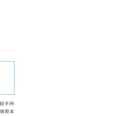
殺手所
坡原本