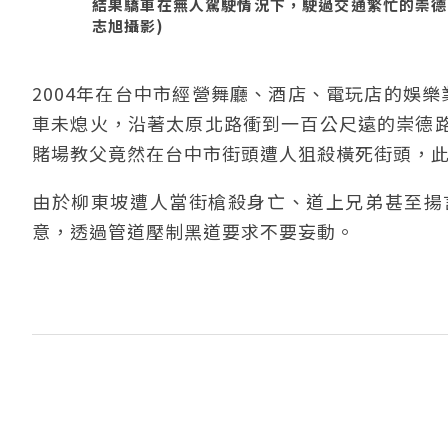
結果驕車在無人駕駛情況下，駛過交通繁忙的崇德路撞
志旭攝影)
2004年在台中市經營舞廳、酒店、電玩店的娛
車未熄火，沿著太原北路衝到一百公尺遠的崇德
賭場教父竟然在台中市街頭遭人狙殺橫死街頭，
由於柳東坡遭人當街槍殺身亡、道上兄弟甚至揚
意，透過管道壓制黑道要求不要妄動。