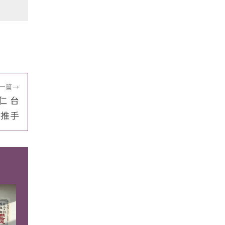
一篇
→
仁 台
島推手