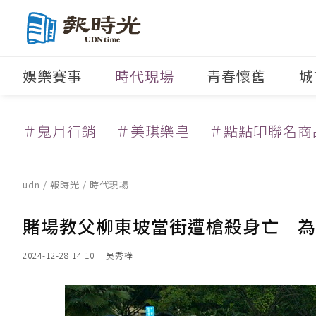
娛樂賽事
時代現場
青春懷舊
城
＃鬼月行銷
＃美琪樂皂
＃點點印聯名商
udn
/
報時光
/
時代現場
賭場教父柳東坡當街遭槍殺身亡 為
2024-12-28 14:10
吳秀樺