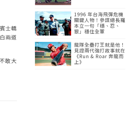
1996 年台海飛彈危機
關鍵人物！參謀總長羅
本立一句「穩、忍、
的賓士轎
狠」穩住全軍
白兩道
龍隊全壘打王就是他！
見證兩代強打故事就在
《Run & Roar 奔龍而
不敢大
上》