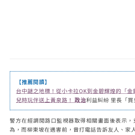
【推薦閱讀】
台中謎之地標！從小卡拉OK到金碧輝煌的「金
兒時玩伴送上黃泉路！
政治
利益糾紛 里長「
警方在經調閱路口監視器取得相關畫面後表示，
為，而柳東坡在遇害前，曾打電話告訴友人、家