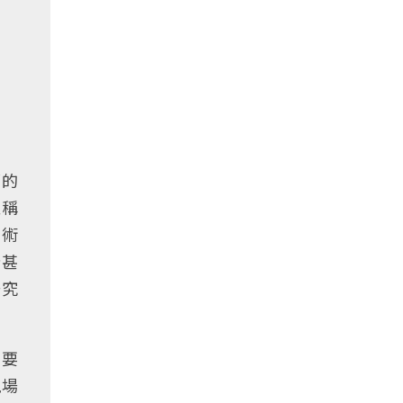
部的
又稱
學術
所甚
研究
只要
現場