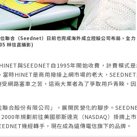
聯合（Seednet）日前也完成海外成立控股公司布局，全力
05 林信昌攝影)
NET與SEEDNET自1995年開始收費，計費模式
時HINET是商用撥接上網市場的老大，SEEDNE
飽受網路塞車之苦，這兩大業者為了爭取用戶青睞，因
數位聯合股份有限公司」，展開民營化的腳步。SEEDN
000年規劃前往美國那斯達克（NASDAQ）掛牌上
EDNET幾經轉手，現在成為遠傳電信旗下的品牌。