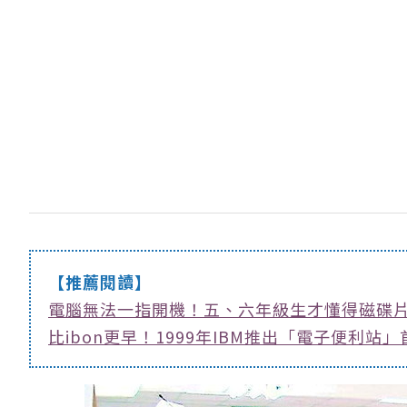
【推薦閱讀】
電腦無法一指開機！五、六年級生才懂得磁碟
比ibon更早！1999年IBM推出「電子便利站