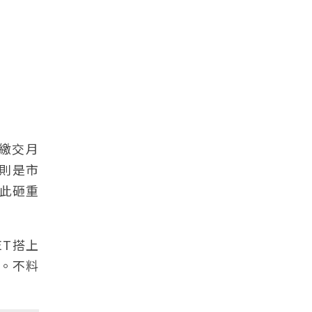
是繳交月
T則是市
此砸重
ET搭上
市。不料