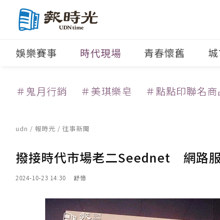
娛樂賽事
時代現場
青春懷舊
城
＃鬼月行銷
＃美琪樂皂
＃點點印聯名商
udn
/
報時光
/
往事新聞
撥接時代市場老二Seednet 網
2024-10-23 14:30
舒憶