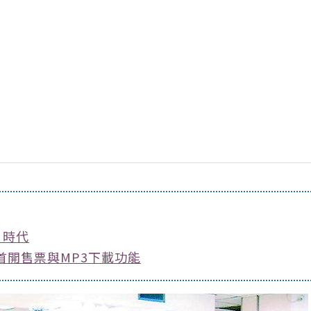
片時代
」首開售票與MP3下載功能