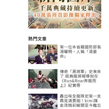
熱門文章
第一位本省籍國防部長
湯曜明，人稱「湯要
命」
傳奇「黑將軍」史東來
了 經典龍將報導就在
《Run&Roar奔龍而
上》紀實冊
轟出味全龍隊史第一支
再見滿貫砲！kimi陳
金茂精彩瞬間至今難忘