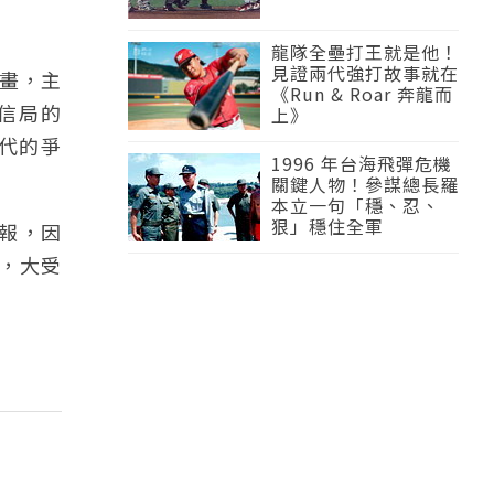
龍隊全壘打王就是他！
見證兩代強打故事就在
計畫，主
《Run & Roar 奔龍而
電信局的
上》
時代的爭
1996 年台海飛彈危機
關鍵人物！參謀總長羅
本立一句「穩、忍、
狠」穩住全軍
情報，因
線，大受