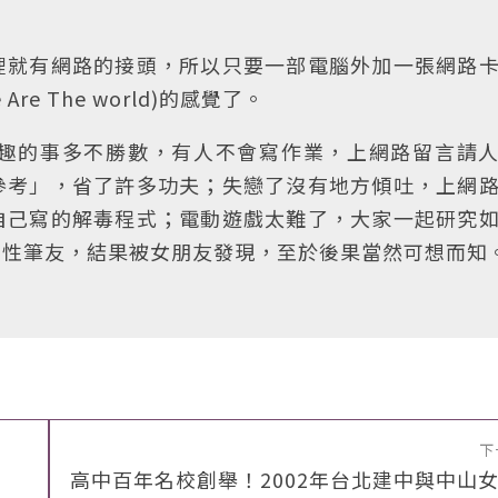
裡就有網路的接頭，所以只要一部電腦外加一張網路
re The world)的感覺了。
多，有趣的事多不勝數，有人不會寫作業，上網路留言請
參考」，省了許多功夫；失戀了沒有地方傾吐，上網
自己寫的解毒程式；電動遊戲太難了，大家一起研究
女性筆友，結果被女朋友發現，至於後果當然可想而知
下
高中百年名校創舉！2002年台北建中與中山