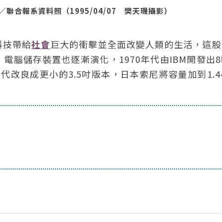
合報系資料照（1995/04/07 樊天璣攝影）
科技帶給
社會
巨大的衝擊並全面改變人類的生活，這股
腦儲存裝置也逐漸演化，1970年代由IBM開發出
0年代改良成更小的3.5吋版本，日本索尼將容量加到1.4