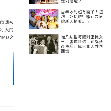
走向熄燈？
當年收到超有面子！禮
坊「愛情旅行箱」為何
讓新人搶著訂？
風潮被
8吋大的
4MB之
從八點檔阿嬤到蛋糕女
王！唐琪打造「花旗藝
術蛋糕」成台北人共同
回憶