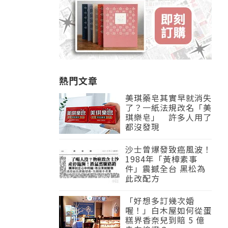
熱門文章
美琪藥皂其實早就消失
了？一紙法規改名「美
琪樂皂」 許多人用了
都沒發現
沙士曾爆發致癌風波！
1984年「黃樟素事
件」震撼全台 黑松為
此改配方
「好想多訂幾次婚
喔！」白木屋如何從蛋
糕界香奈兒到賠 5 億