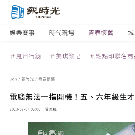
娛樂賽事
時代現場
青春懷舊
城
＃鬼月行銷
＃美琪樂皂
＃點點印聯名商
udn
/
報時光
/
青春懷舊
電腦無法一指開機！五、六年級生才
2023-07-07 08:06
曾憲虹