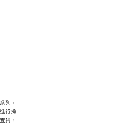
5系列，
片進行操
宜貨，