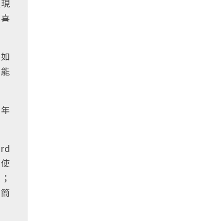
呈現
己喜
，如
，能
幾年
rd
類使
表；
人簡