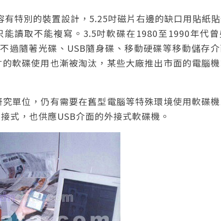
內容有特別的裝置設計，5.25吋磁片右邊的缺口用貼紙
能讀取不能複寫。3.5吋軟碟在1980至1990年代
。不過隨著光碟、USB隨身碟、移動硬碟等移動儲存
5英寸的軟碟使用也漸被淘汰，某些大廠推出市面的電腦
研究單位，仍有需要在舊型電腦等特殊環境使用軟碟機
接式，也供應USB介面的外接式軟碟機。