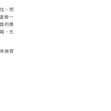
貼住，而
曾盛極一
介面的應
機箱，也
來做資