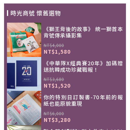
時光商號 懷舊選物
《獅王背後的故事》 統一獅首本
背號傳承攝影集
NT$4,000
NT$1,580
《中華隊X經典賽20年》加碼贈
送抗韓成功珍藏戰報！
NT$3,680
NT$1,520
你的特別日訂製書-70年前的報
紙也能原貌重現
NT$6,000
NT$3,280