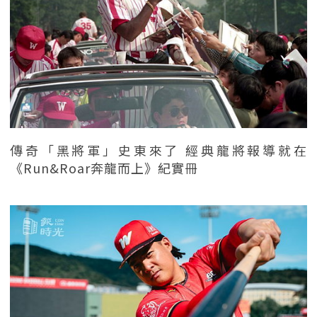
傳奇「黑將軍」史東來了 經典龍將報導就在
《Run&Roar奔龍而上》紀實冊