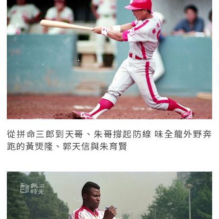
從拼命三郎到天哥、朱哥撐起防線 味全龍外野奔
跑的黃煚隆、郭天信與朱育賢