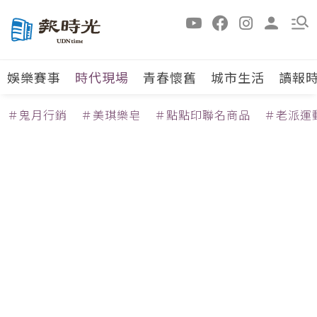
娛樂賽事
時代現場
青春懷舊
城市生活
讀報
＃鬼月行銷
＃美琪樂皂
＃點點印聯名商品
＃老派運