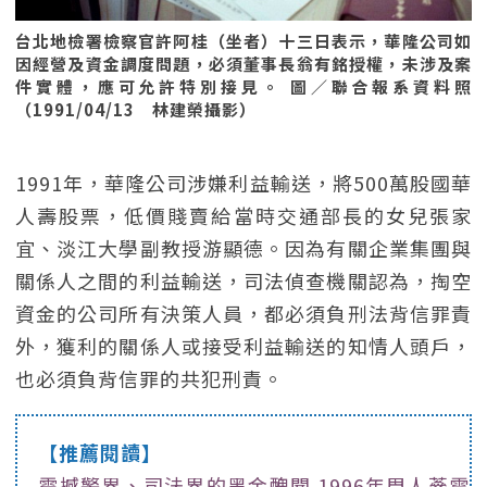
台北地檢署檢察官許阿桂（坐者）十三日表示，華隆公司如
因經營及資金調度問題，必須董事長翁有銘授權，未涉及案
件實體，應可允許特別接見。 圖／聯合報系資料照
（1991/04/13 林建榮攝影）
1991年，華隆公司涉嫌利益輸送，將500萬股國華
人壽股票，低價賤賣給當時交通部長的女兒張家
宜、淡江大學副教授游顯德。因為有關企業集團與
關係人之間的利益輸送，司法偵查機關認為，掏空
資金的公司所有決策人員，都必須負刑法背信罪責
外，獲利的關係人或接受利益輸送的知情人頭戶，
也必須負背信罪的共犯刑責。
【推薦閱讀】
震撼警界、司法界的黑金醜聞 1996年周人蔘電