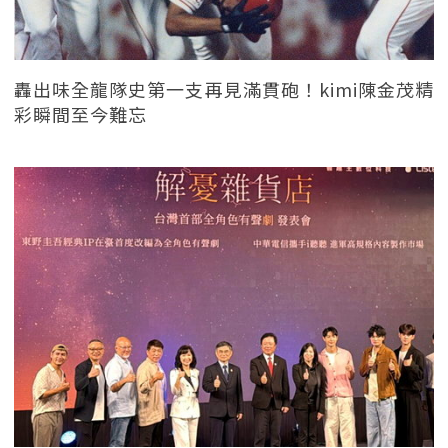
轟出味全龍隊史第一支再見滿貫砲！kimi陳金茂精
彩瞬間至今難忘