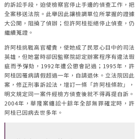
的訴訟手段，迫使檢察官停止手邊的偵查工作，把
全案移送法院。此舉因此讓檢調單位所掌握的證據
大公開，阻撓了偵辦；但許阿桂拒絕停止偵查，仍
繼續蒐證。
許阿桂挑戰高官權貴，使她成了民眾心目中的司法
英雄，但她當時卻因監察院認定辦案程序有違法瑕
疵而予彈劾，1992年遭公懲會記過；1995年，許
阿桂因罹病請假超過一年，自請退休。立法院因此
案，修正刑事訴訟法，增訂一條「許阿桂條款」，
明文規定同一案件經檢方偵查後就不得再提自訴。
2004年，華隆案纏訟十餘年全部無罪確定時，許
阿桂已因病去世多年。