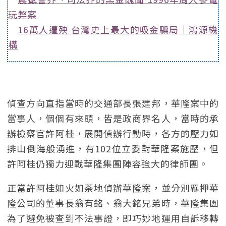
玩弊案
16萬人遭殃 台灣史上最大的吸金騙局｜鴻源機
構
偵查方向直指當時的交通部長張建邦，華隆案中的
當事人，個個有來頭，皆是政商界名人，當時的承
辦檢察官許阿桂，展開偵辦行動時，各方的壓力如
排山倒海般湧進，有102位立委對華隆案施壓，但
許阿桂仍獨力迎戰華隆集團陣容強大的律師團。
正當許阿桂如火如荼地偵辦華隆案，並分別羈押華
隆公司的董事長翁有銘、翁大銘兄弟時，華隆集團
為了避免被查到不法事證，即巧妙地運用自訴移轉