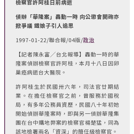
檢察官許阿桂日前病逝
偵辦「華隆案」轟動一時 向公懲會開砲亦
掀爭議 鐵娘子引人追思
1997-01-22/聯合報/04版/
政治
【記者陳永富╱台北報導】轟動一時的華
隆案偵辦檢察官許阿桂，本月十八日因卵
巢癌病逝台大醫院。
許阿桂生於民國卅六年，司法官廿期結
業。在擔任檢察官之前，曾服務於國稅
局，有多年公務員資歷，民國八十年初她
開始偵辦華隆案時，即與另一偵辦華隆集
團在台中購地弊案的檢察官楊楚猛，同為
該地檢署兩名「資深」的簡任級檢察官。