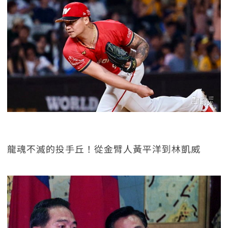
龍魂不滅的投手丘！從金臂人黃平洋到林凱威