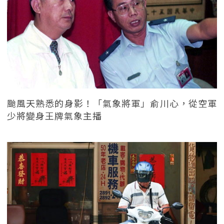
颱風天熟悉的身影！「氣象將軍」俞川心，從空軍
少將變身王牌氣象主播