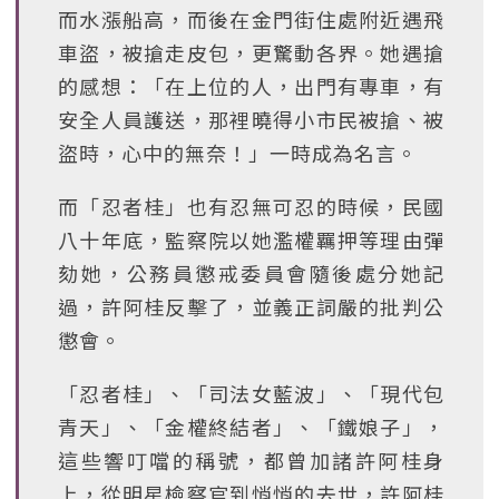
而水漲船高，而後在金門街住處附近遇飛
車盜，被搶走皮包，更驚動各界。她遇搶
的感想：「在上位的人，出門有專車，有
安全人員護送，那裡曉得小市民被搶、被
盜時，心中的無奈！」一時成為名言。
而「忍者桂」也有忍無可忍的時候，民國
八十年底，監察院以她濫權羈押等理由彈
劾她，公務員懲戒委員會隨後處分她記
過，許阿桂反擊了，並義正詞嚴的批判公
懲會。
「忍者桂」、「司法女藍波」、「現代包
青天」、「金權終結者」、「鐵娘子」，
這些響叮噹的稱號，都曾加諸許阿桂身
上，從明星檢察官到悄悄的去世，許阿桂