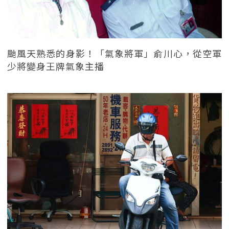
颱風天熟悉的身影！「氣象將軍」俞川心，從空軍
少將變身王牌氣象主播