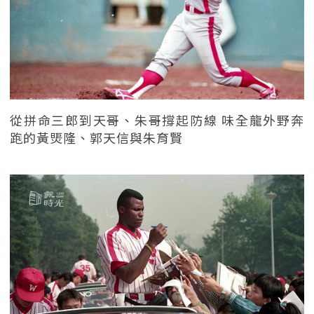
從拼命三郎到天哥、朱哥撐起防線 味全龍外野奔
跑的黃煚隆、郭天信與朱育賢