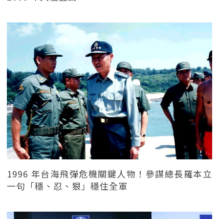
1996 年台海飛彈危機關鍵人物！參謀總長羅本立
一句「穩、忍、狠」穩住全軍