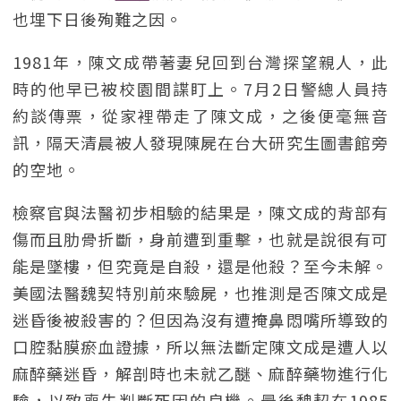
也埋下日後殉難之因。
1981年，陳文成帶著妻兒回到台灣探望親人，此
時的他早已被校園間諜盯上。7月2日警總人員持
約談傳票，從家裡帶走了陳文成，之後便毫無音
訊，隔天清晨被人發現陳屍在台大研究生圖書館旁
的空地。
檢察官與法醫初步相驗的結果是，陳文成的背部有
傷而且肋骨折斷，身前遭到重擊，也就是說很有可
能是墜樓，但究竟是自殺，還是他殺？至今未解。
美國法醫魏契特別前來驗屍，也推測是否陳文成是
迷昏後被殺害的？但因為沒有遭掩鼻悶嘴所導致的
口腔黏膜瘀血證據，所以無法斷定陳文成是遭人以
麻醉藥迷昏，解剖時也未就乙醚、麻醉藥物進行化
驗，以致喪失判斷死因的良機。最後魏契在1985