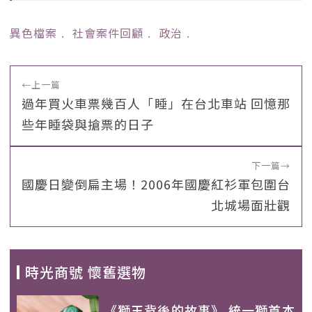
異色檔案
﹒
社會案件回顧
﹒
政治
﹒
←
上一篇
過年買火車票幾百人「睡」在台北車站 回憶那
些年睡袋與搶票的日子
下一篇
→
國慶日變倒扁主場！2006年國慶紅衫軍包圍台
北城場面壯觀
時光商號 懷舊選物
《獅王背後的故事》 統一獅首本