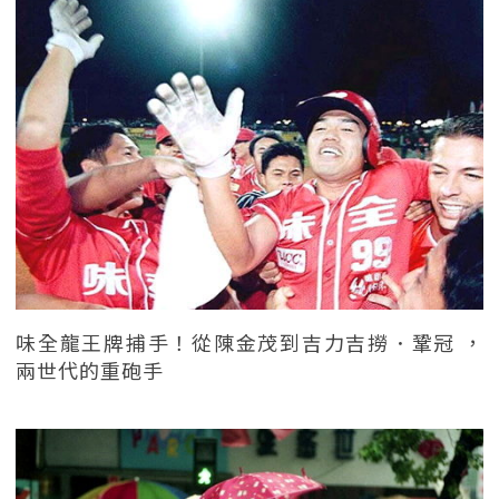
味全龍王牌捕手！從陳金茂到吉力吉撈．鞏冠 ，
兩世代的重砲手