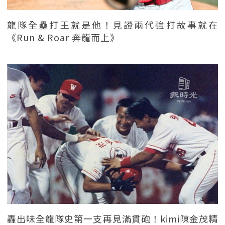
龍隊全壘打王就是他！見證兩代強打故事就在
《Run & Roar 奔龍而上》
轟出味全龍隊史第一支再見滿貫砲！kimi陳金茂精