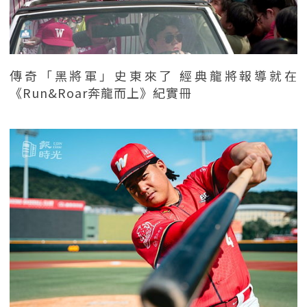
傳奇「黑將軍」史東來了 經典龍將報導就在
《Run&Roar奔龍而上》紀實冊