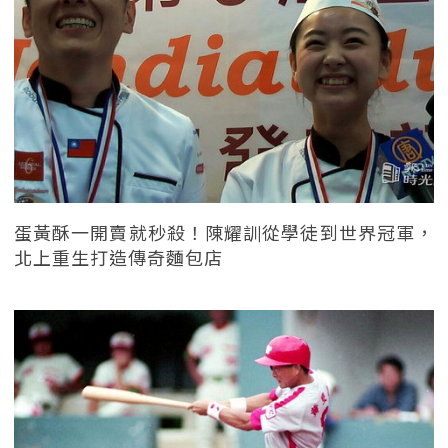
蛋黃酥一開賣就秒殺！陳耀訓從學徒到世界冠軍，
北上重生打造傳奇麵包店