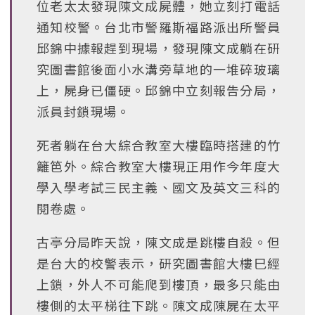
位老太太發現陳文成屍體，她立刻打電話
通知校警。台北市警羅斯福路派出所警員
邱錦中據報趕到現場，發現陳文成躺在研
究圖書館後面小水溝旁草地的一堆碎玻璃
上，屍身已僵硬。邱錦中立刻報告分局，
派員封鎖現場。
死者躺在台大綜合教室大樓臨時搭建的竹
籬笆外。綜合教室大樓現正用作今年度大
學入學考試三民主義、國文及英文三科的
閱卷處。
古亭分局昨天說，陳文成是跳樓自殺。但
是台大的校警表示，研究圖書館大樓巳經
上鎖，外人不可能爬到樓頂，最多只能由
樓側的太平梯往下跳。陳文成陳屍在太平