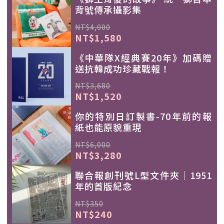
背號傳承攝影集
NT$4,000
NT$1,580
《中華隊X經典賽20年》加碼贈
送抗韓成功珍藏戰報！
NT$3,680
NT$1,520
你的特別日訂製書-70年前的報
紙也能原貌重現
NT$6,000
NT$3,280
聯合報創刊號L型文件夾｜1951
年的首版紀念
NT$350
NT$240