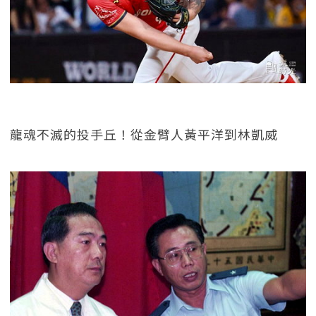
龍魂不滅的投手丘！從金臂人黃平洋到林凱威