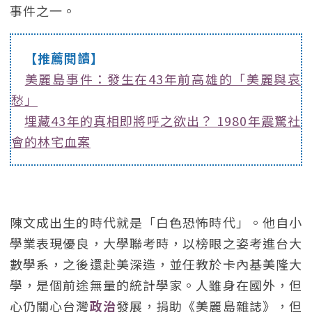
事件之一。
【推薦閱讀】
美麗島事件：發生在43年前高雄的「美麗與哀
愁」
埋藏43年的真相即將呼之欲出？ 1980年震驚社
會的林宅血案
陳文成出生的時代就是「白色恐怖時代」。他自小
學業表現優良，大學聯考時，以榜眼之姿考進台大
數學系，之後還赴美深造，並任教於卡內基美隆大
學，是個前途無量的統計學家。人雖身在國外，但
心仍關心台灣
政治
發展，捐助《美麗島雜誌》，但