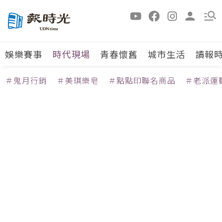
娛樂賽事
時代現場
青春懷舊
城市生活
讀報
＃鬼月行銷
＃美琪樂皂
＃點點印聯名商品
＃老派運