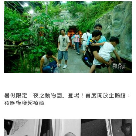
暑假限定「夜之動物園」登場！首度開放企鵝館，
夜晚模樣超療癒