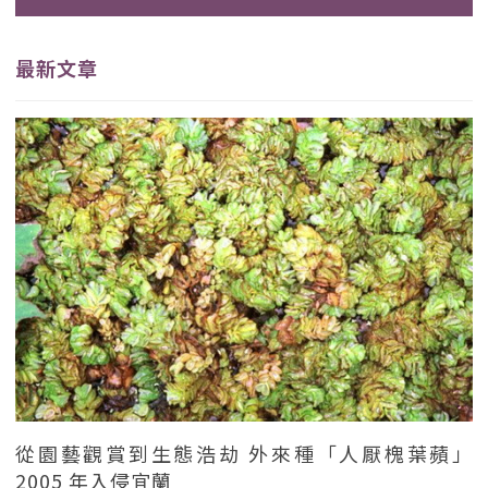
最新文章
從園藝觀賞到生態浩劫 外來種「人厭槐葉蘋」
2005 年入侵宜蘭