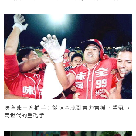
味全龍王牌捕手！從陳金茂到吉力吉撈．鞏冠 ，
兩世代的重砲手