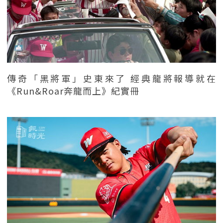
傳奇「黑將軍」史東來了 經典龍將報導就在
《Run&Roar奔龍而上》紀實冊