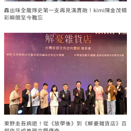
轟出味全龍隊史第一支再見滿貫砲！kimi陳金茂精
彩瞬間至今難忘
東野圭吾病逝！從《放學後》到《解憂雜貨店》百
部作品成推理文學傳奇