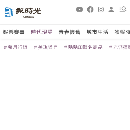
娛樂賽事
時代現場
青春懷舊
城市生活
讀報
＃鬼月行銷
＃美琪樂皂
＃點點印聯名商品
＃老派運