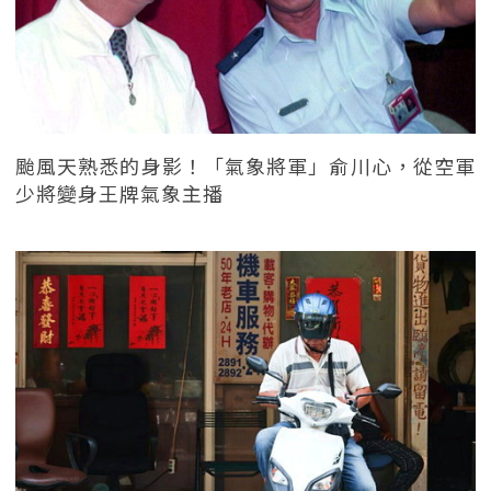
颱風天熟悉的身影！「氣象將軍」俞川心，從空軍
少將變身王牌氣象主播