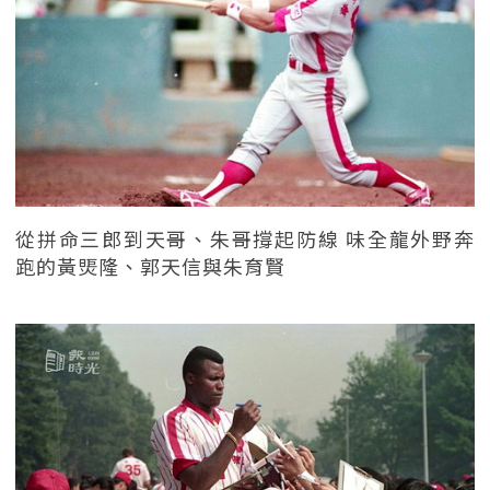
從拼命三郎到天哥、朱哥撐起防線 味全龍外野奔
跑的黃煚隆、郭天信與朱育賢