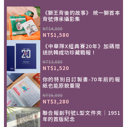
《獅王背後的故事》 統一獅首本
背號傳承攝影集
NT$4,000
NT$1,580
《中華隊X經典賽20年》加碼贈
送抗韓成功珍藏戰報！
NT$3,680
NT$1,520
你的特別日訂製書-70年前的報
紙也能原貌重現
NT$6,000
NT$3,280
聯合報創刊號L型文件夾｜1951
年的首版紀念