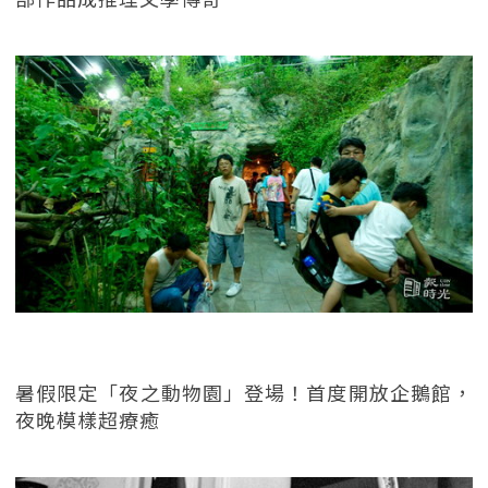
暑假限定「夜之動物園」登場！首度開放企鵝館，
夜晚模樣超療癒