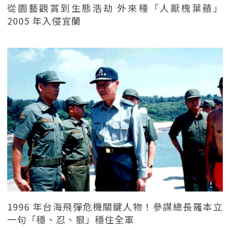
從園藝觀賞到生態浩劫 外來種「人厭槐葉蘋」
2005 年入侵宜蘭
1996 年台海飛彈危機關鍵人物！參謀總長羅本立
一句「穩、忍、狠」穩住全軍