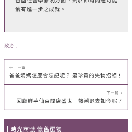
各國在醫學發明方面，對於節育問題可能
獲有進一步之成就。
政治
﹒
←
上一篇
爸爸媽媽怎麼會忘記呢？ 最珍貴的失物招領！
下一篇
→
回顧鮮芋仙百間店盛世 熱潮退去如今呢？
時光商號 懷舊選物