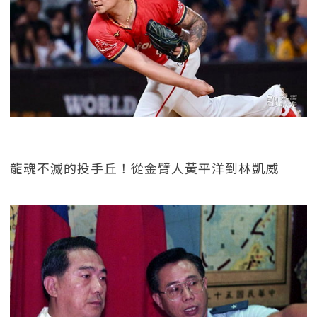
龍魂不滅的投手丘！從金臂人黃平洋到林凱威