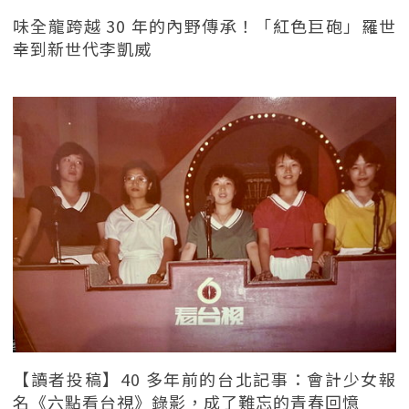
味全龍跨越 30 年的內野傳承！「紅色巨砲」羅世
幸到新世代李凱威
【讀者投稿】40 多年前的台北記事：會計少女報
名《六點看台視》錄影，成了難忘的青春回憶