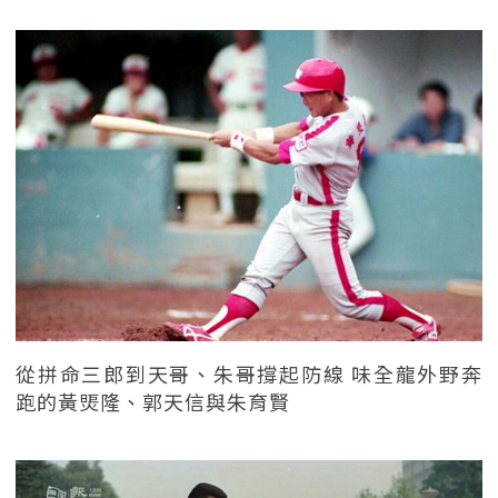
從拼命三郎到天哥、朱哥撐起防線 味全龍外野奔
跑的黃煚隆、郭天信與朱育賢