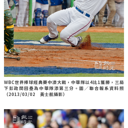
WBC世界棒球經典賽中澳大戰，中華隊以4比1獲勝，三局
下彭政閔回壘為中華隊添第三分。圖／聯合報系資料照
（2013/03/02 黃士航攝影）