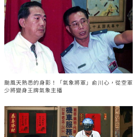
颱風天熟悉的身影！「氣象將軍」俞川心，從空軍
少將變身王牌氣象主播