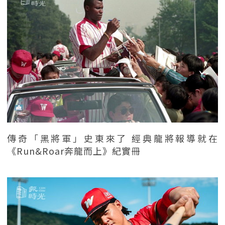
傳奇「黑將軍」史東來了 經典龍將報導就在
《Run&Roar奔龍而上》紀實冊