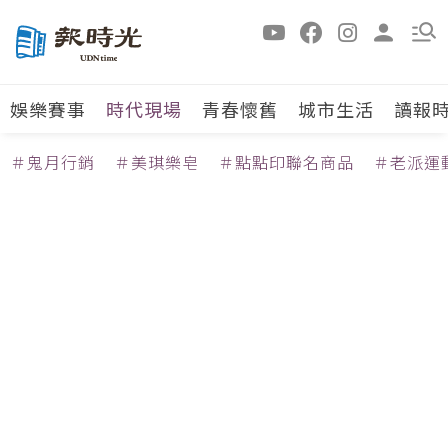
娛樂賽事
時代現場
青春懷舊
城市生活
讀報
＃鬼月行銷
＃美琪樂皂
＃點點印聯名商品
＃老派運