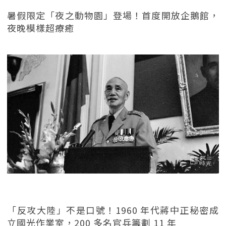
暑假限定「夜之動物園」登場！首度開放企鵝館，
夜晚模樣超療癒
「反攻大陸」不是口號！1960 年代蔣中正秘密成
立國光作業室，200 多名官兵籌劃 11 年