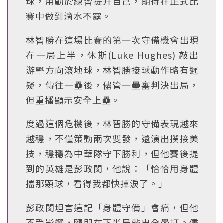
球，用勤於練習提升自己，期待在正式比
賽中做到滴水不露。
林智勝在這場比賽的第一次守備機會出現
在一局上半，休斯(Luke Hughes) 敲出
游擊方向滾地球，林智勝接球動作略有遲
疑，傳往一壘後，儘管一壘審判決出局，
但重播顯示安全上壘。
度過這個危機後，林智勝的守備表現越來
越穩，不僅策動兩次雙發，還演出撲接美
技，穩穩為中華隊守下勝利，但他賽後提
到的英雄是彭政閔，他說：「恰恰用身體
擋那顆球，看得我都快掉淚了。」
彭政閔坦言這記「身體守備」會痛，但他
不受影響，隨即在下半局敲出全壘打。儘