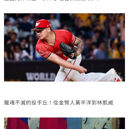
龍魂不滅的投手丘！從金臂人黃平洋到林凱威