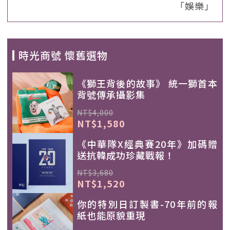
「娛樂」
時光商號 懷舊選物
《獅王背後的故事》 統一獅首本
背號傳承攝影集
NT$4,000
NT$1,580
《中華隊X經典賽20年》加碼贈
送抗韓成功珍藏戰報！
NT$3,680
NT$1,520
你的特別日訂製書-70年前的報
紙也能原貌重現