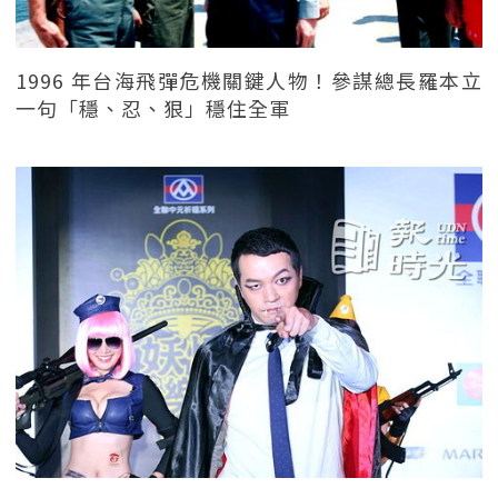
1996 年台海飛彈危機關鍵人物！參謀總長羅本立
一句「穩、忍、狠」穩住全軍