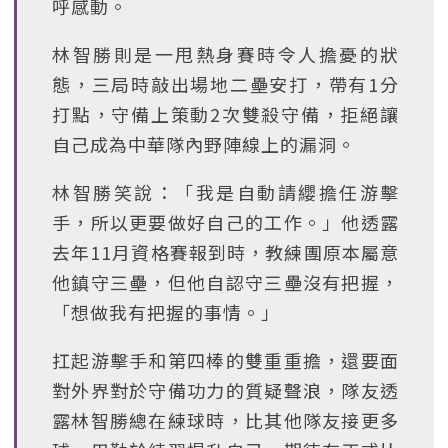
呼感動。
林智勝則是一甩熱身賽時令人擔憂的狀
態，三局時敲出場地二壘安打，帶有1分
打點，守備上策動2次雙殺守備，拒絕讓
自己成為中華隊內野陣線上的漏洞。
林智勝笑說：「我是自動請纓擔任游擊
手，所以更要做好自己的工作。」他透露
去年11月資格賽報到時，教練團原本屬意
他鎮守三壘，但他自認守三壘沒有把握，
「想做我有把握的事情。」
扛起游擊手和第四棒的雙重重擔，還要面
對外界對於守備功力的質疑聲浪，隊友透
露林智勝總在練球時，比其他隊友接更多