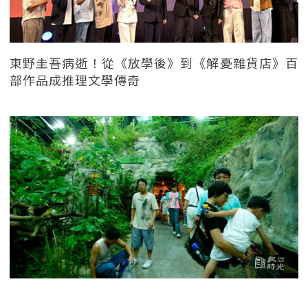
東野圭吾病逝！從《放學後》到《解憂雜貨店》百
部作品成推理文學傳奇