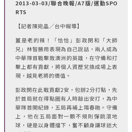
2013-03-03/聯合晚報/A7版/運動SPO
RTS
【記者陳宛晶╱台中報導】
薑是老的辣！「恰恰」彭政閔和「大師
兄」林智勝用表現為自己說話，兩人成為
中華隊首戰擊敗澳洲的英雄，在守備和打
擊上都有貢獻，將個人資歷兌換成場上表
現，越見老將的價值。
彭政閔在此戰貢獻2安，包辦2分打點，先
於首局就在得點圈有人時敲出安打，為中
華隊首開紀錄，五局再補上陽春砲。守備
上，他在五局面對一顆不規則彈跳滾地
球，硬是以身體擋下，奮不顧身讓球迷大