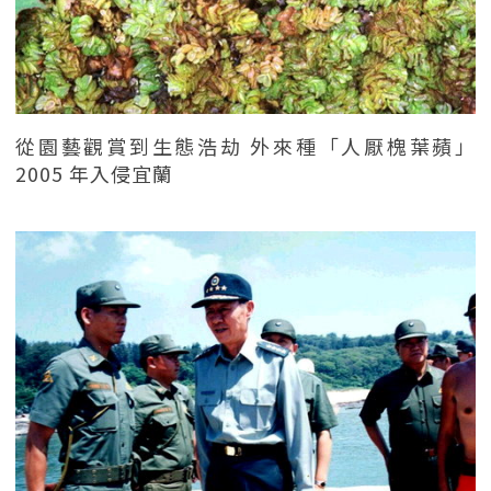
從園藝觀賞到生態浩劫 外來種「人厭槐葉蘋」
2005 年入侵宜蘭