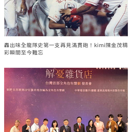
轟出味全龍隊史第一支再見滿貫砲！kimi陳金茂精
彩瞬間至今難忘