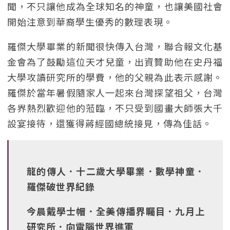
聞，不只讓他成為全球知名的神童，也讓美國社會
開始注意到華裔學生優秀的數理表現。
羅傑大學畢業的新聞很快傳入台灣，聯合報文化基
金會為了鼓勵這位天才兒童，出資贊助他在史丹福
大學攻讀研究所的學費，他的父親為此表示感謝。
羅傑於當年暑假隨家人一起來台灣探望祖父，台灣
各界熱烈歡迎他的蒞臨，不只受到國畫大師張大千
設宴接待，還獲得蔣經國總統接見，傳為佳話。
龍的傳人．十二歲大學畢業．數學神童．
羅傑破世界紀錄
今晨戴學士帽．全美傳播界矚目．九月上
研究所．向電腦世界進軍