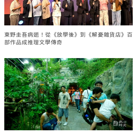
東野圭吾病逝！從《放學後》到《解憂雜貨店》百
部作品成推理文學傳奇