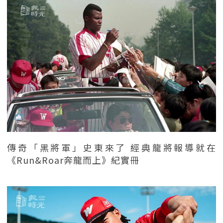
傳奇「黑將軍」史東來了 經典龍將報導就在
《Run&Roar奔龍而上》紀實冊