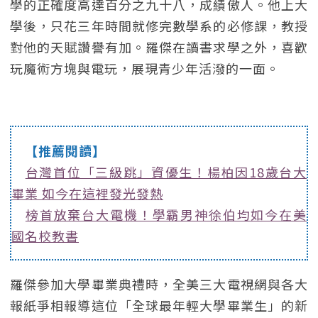
學的正確度高達百分之九十八，成績傲人。他上大
學後，只花三年時間就修完數學系的必修課，教授
對他的天賦讚譽有加。羅傑在讀書求學之外，喜歡
玩魔術方塊與電玩，展現青少年活潑的一面。
【推薦閱讀】
台灣首位「三級跳」資優生！楊柏因18歲台大
畢業 如今在這裡發光發熱
榜首放棄台大電機！學霸男神徐伯均如今在美
國名校教書
羅傑參加大學畢業典禮時，全美三大電視網與各大
報紙爭相報導這位「全球最年輕大學畢業生」的新