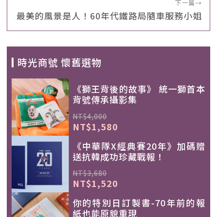
下一篇
→
最美的風景是人！60年代鐵路局隨車服務小姐
時光商號 懷舊選物
《獅王背後的故事》 統一獅首本
背號傳承攝影集
NT$4,000
NT$1,580
《中華隊X經典賽20年》加碼贈
送抗韓成功珍藏戰報！
NT$3,680
NT$1,520
你的特別日訂製書-70年前的報
紙也能原貌重現