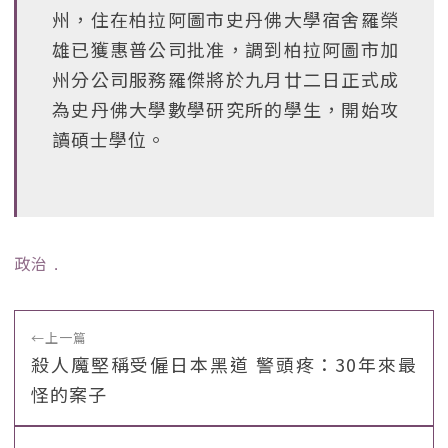
州，住在柏拉阿圖市史丹佛大學宿舍羅榮
雄已獲惠普公司批准，調到柏拉阿圖市加
州分公司服務羅傑將於九月廿二日正式成
為史丹佛大學數學研究所的學生，開始攻
讀碩士學位。
政治
﹒
←
上一篇
殺人魔堅稱受僱日本黑道 警頭疼：30年來最
怪的案子