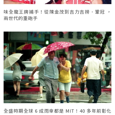
味全龍王牌捕手！從陳金茂到吉力吉撈．鞏冠 ，
兩世代的重砲手
全盛時期全球 6 成雨傘都是 MIT！40 多年前彰化