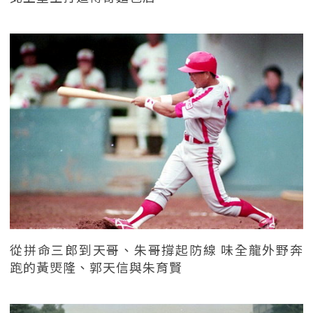
從拼命三郎到天哥、朱哥撐起防線 味全龍外野奔
跑的黃煚隆、郭天信與朱育賢