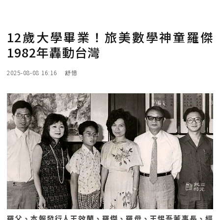
12歲大學畢業！旅美數學神童羅傑
1982年轟動台灣
2025-08-08 16:16
舒憶
羅父、本報發行人王效蘭、羅傑、羅母、王惕吾董事長、經