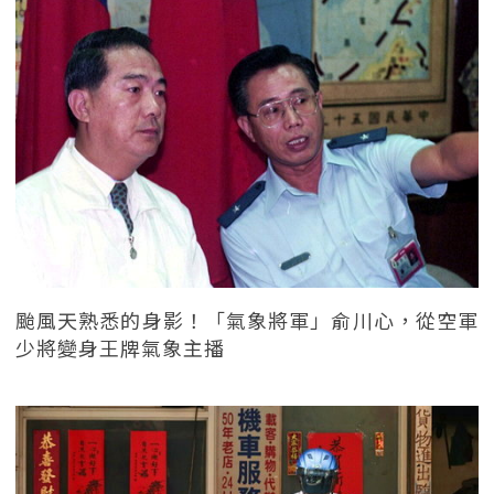
颱風天熟悉的身影！「氣象將軍」俞川心，從空軍
少將變身王牌氣象主播