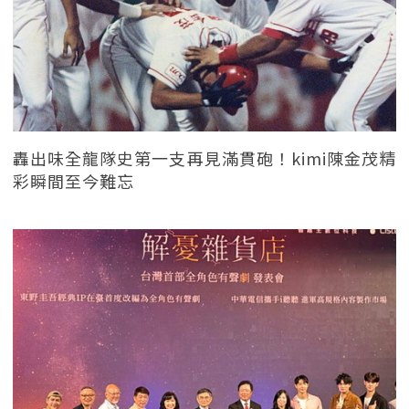
轟出味全龍隊史第一支再見滿貫砲！kimi陳金茂精
彩瞬間至今難忘