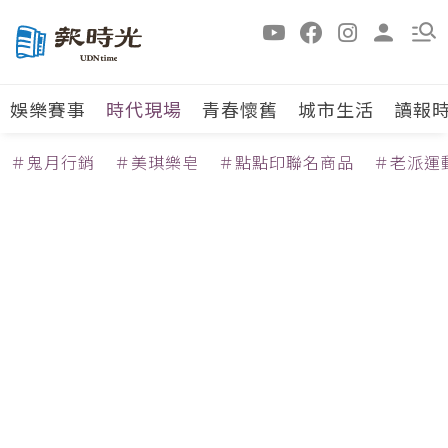
娛樂賽事
時代現場
青春懷舊
城市生活
讀報
＃鬼月行銷
＃美琪樂皂
＃點點印聯名商品
＃老派運