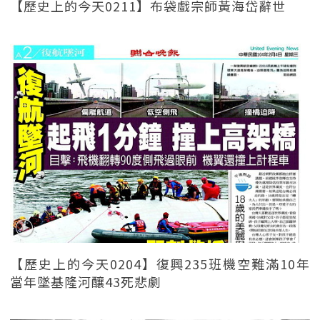
【歷史上的今天0211】布袋戲宗師黃海岱辭世
【歷史上的今天0204】復興235班機空難滿10年
當年墜基隆河釀43死悲劇