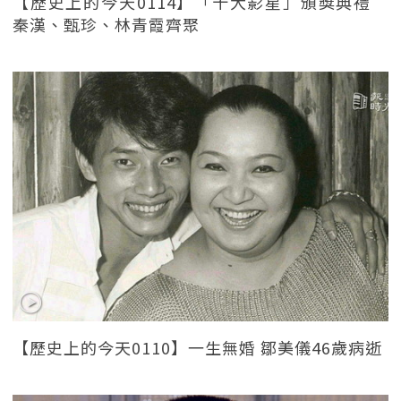
【歷史上的今天0114】「十大影星」頒獎典禮
秦漢、甄珍、林青霞齊聚
【歷史上的今天0110】一生無婚 鄒美儀46歲病逝