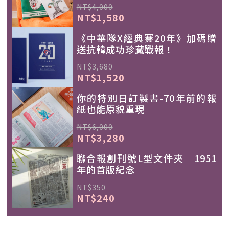
NT$4,000
NT$1,580
《中華隊X經典賽20年》加碼贈
送抗韓成功珍藏戰報！
NT$3,680
NT$1,520
你的特別日訂製書-70年前的報
紙也能原貌重現
NT$6,000
NT$3,280
聯合報創刊號L型文件夾｜1951
年的首版紀念
NT$350
NT$240