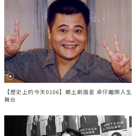
【歷史上的今天0106】鄉土劇諧星 卓仔離開人生
舞台