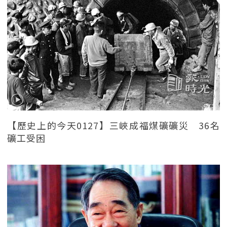
【歷史上的今天0127】三峽成福煤礦礦災 36名
礦工受困