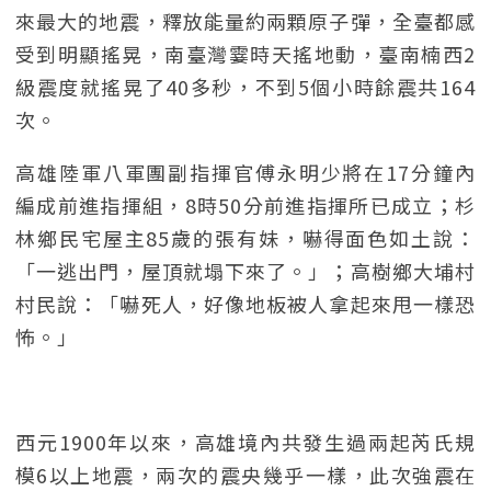
來最大的地震，釋放能量約兩顆原子彈，全臺都感
受到明顯搖晃，南臺灣霎時天搖地動，臺南楠西2
級震度就搖晃了40多秒，不到5個小時餘震共164
次。
高雄陸軍八軍團副指揮官傅永明少將在17分鐘內
編成前進指揮組，8時50分前進指揮所已成立；杉
林鄉民宅屋主85歲的張有妹，嚇得面色如土說：
「一逃出門，屋頂就塌下來了。」；高樹鄉大埔村
村民說：「嚇死人，好像地板被人拿起來甩一樣恐
怖。」
西元1900年以來，高雄境內共發生過兩起芮氏規
模6以上地震，兩次的震央幾乎一樣，此次強震在