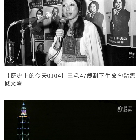
【歷史上的今天0104】三毛47歲劃下生命句點震
撼文壇