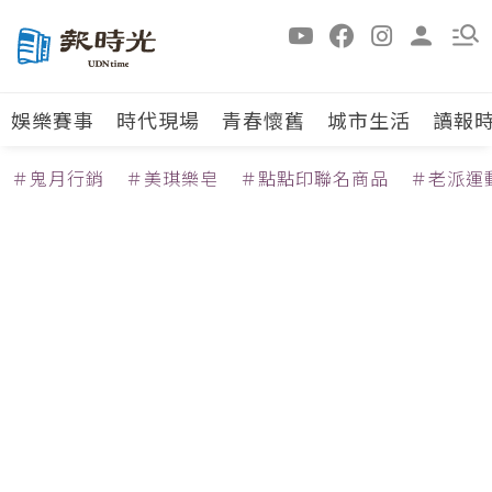
娛樂賽事
時代現場
青春懷舊
城市生活
讀報
＃鬼月行銷
＃美琪樂皂
＃點點印聯名商品
＃老派運