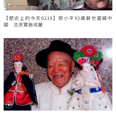
【歷史上的今天0219】鄧小平92歲辭世震撼中
國 北京實施戒嚴