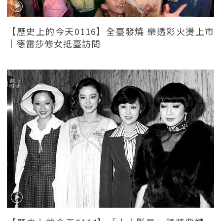
【歷史上的今天0116】全臺發燒 樂透彩火燙上市
｜德雷莎修女抵臺訪問