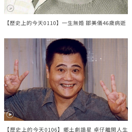
【歷史上的今天0110】一生無婚 鄒美儀46歲病逝
【歷史上的今天0106】鄉土劇諧星 卓仔離開人生