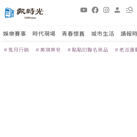
娛樂賽事
時代現場
青春懷舊
城市生活
讀報
＃鬼月行銷
＃美琪樂皂
＃點點印聯名商品
＃老派運