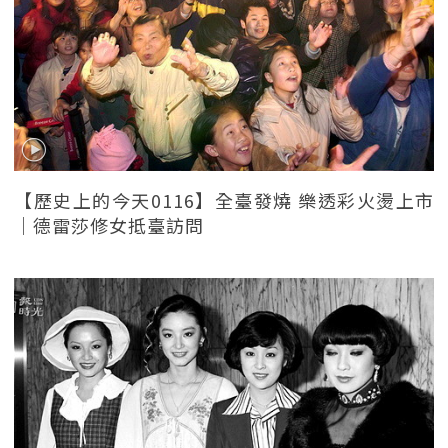
【歷史上的今天0116】全臺發燒 樂透彩火燙上市
｜德雷莎修女抵臺訪問