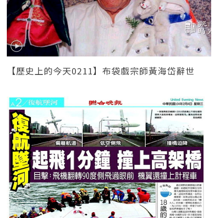
【歷史上的今天0211】布袋戲宗師黃海岱辭世