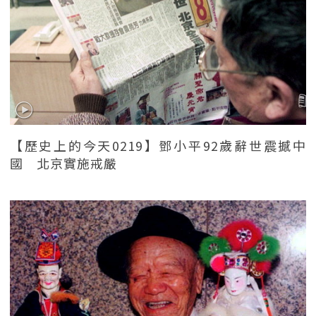
【歷史上的今天0219】鄧小平92歲辭世震撼中
國 北京實施戒嚴