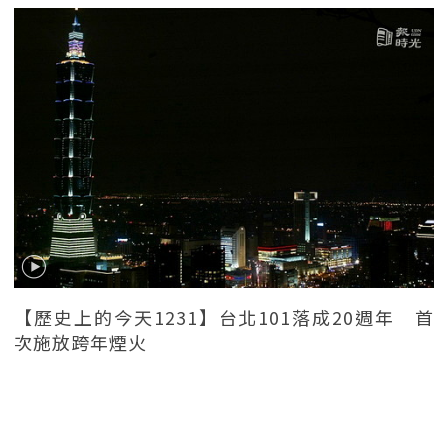
【歷史上的今天1231】台北101落成20週年 首
次施放跨年煙火