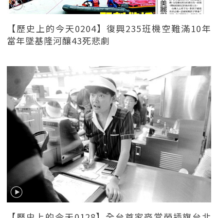
【歷史上的今天0204】復興235班機空難滿10年
當年墜基隆河釀43死悲劇
【歷史上的今天0128】全台首家麥當勞插旗台北