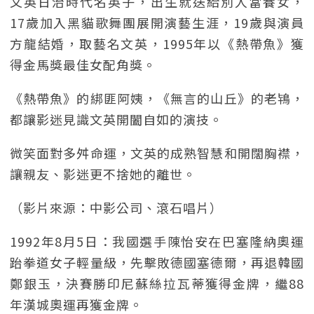
文英日治時代名英子，出生就送給別人當養女，
17歲加入黑貓歌舞團展開演藝生涯，19歲與演員
方龍結婚，取藝名文英，1995年以《熱帶魚》獲
得金馬獎最佳女配角獎。
《熱帶魚》的綁匪阿姨，《無言的山丘》的老鴇，
都讓影迷見識文英開闔自如的演技。
微笑面對多舛命運，文英的成熟智慧和開闊胸襟，
讓親友、影迷更不捨她的離世。
（影片來源：中影公司、滾石唱片）
1992年8月5日：我國選手陳怡安在巴塞隆納奧運
跆拳道女子輕量級，先擊敗德國塞德爾，再退韓國
鄭銀玉，決賽勝印尼蘇絲拉瓦蒂獲得金牌，繼88
年漢城奧運再獲金牌。