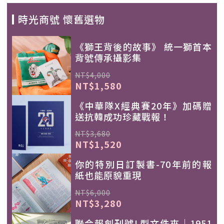
時光商號 懷舊選物
《獅王背後的故事》 統一獅首本
背號傳承攝影集
NT$4,000
NT$1,580
《中華隊X經典賽20年》加碼贈
送抗韓成功珍藏戰報！
NT$3,680
NT$1,520
你的特別日訂製書-70年前的報
紙也能原貌重現
NT$6,000
NT$3,280
聯合報創刊號L型文件夾｜1951