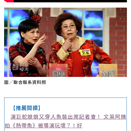
圖／聯合報系資料照
【推薦閱讀】
演巨蛇娘娘又穿人魚裝出席記者會！ 文英阿姨
拍《熱帶魚》被導演玩壞？！好