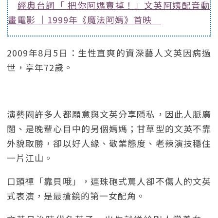
經典台詞「 把你阿媽賣掉！」文英阿姨配音動
畫電影 ｜1999年《魔法阿媽》首映
2009年8月5日：生性直爽的資深藝人文英因病過
世，享年72歲。
演藝圈許多人都願意與文英分享隱私，因此人脈廣
闊、是晚輩心目中的另個媽媽；甘草型的文英不靠
外貌取勝，卻以好人緣、敬業態度、老辣演技穩住
一片江山。
口頭禪「靠貝哦」，連珠砲式罵人卻不傷人的文英
式表演，是最搶鏡的第一女配角。