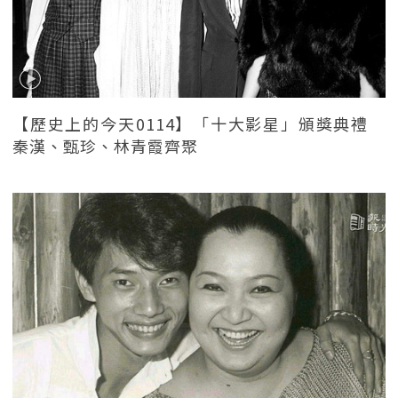
【歷史上的今天0114】「十大影星」頒獎典禮
秦漢、甄珍、林青霞齊聚