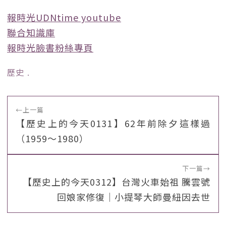
報時光UDNtime youtube
聯合知識庫
報時光臉書粉絲專頁
歷史
﹒
←
上一篇
【歷史上的今天0131】62年前除夕這樣過
（1959～1980）
下一篇
→
【歷史上的今天0312】台灣火車始祖 騰雲號
回娘家修復｜小提琴大師曼紐因去世