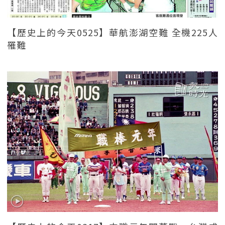
【歷史上的今天0525】華航澎湖空難 全機225人
罹難