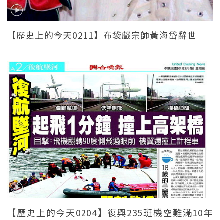
【歷史上的今天0211】布袋戲宗師黃海岱辭世
【歷史上的今天0204】復興235班機空難滿10年