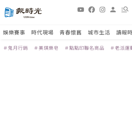
娛樂賽事
時代現場
青春懷舊
城市生活
讀報
＃鬼月行銷
＃美琪樂皂
＃點點印聯名商品
＃老派運