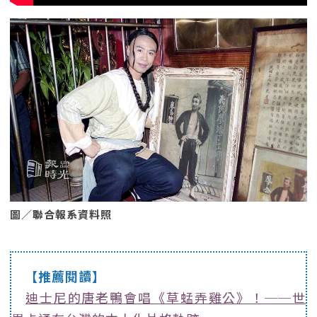
圖／聯合報系資料照
【推薦閱讀】
迪士尼的唐老鴨會唱《草蜢弄雞公》！──世