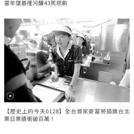
當年墜基隆河釀43死悲劇
【歷史上的今天0128】全台首家麥當勞插旗台北
單日業績衝破百萬！