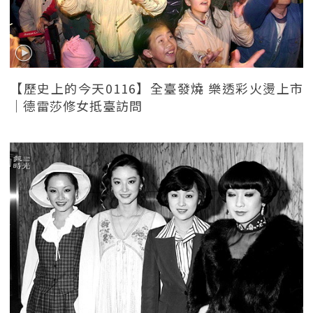
【歷史上的今天0116】全臺發燒 樂透彩火燙上市
｜德雷莎修女抵臺訪問