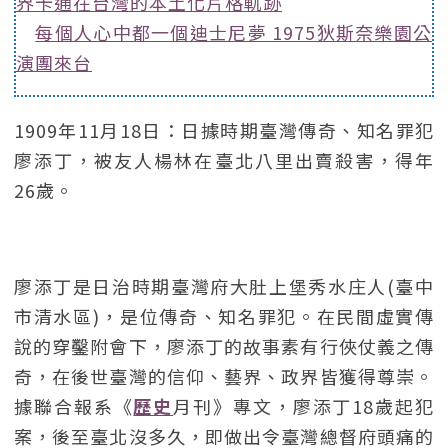
界卡通在台灣的本土化片格軌跡
每個人心中都一個迪士尼夢 1975狄斯奈樂園公
演團來台
1909年11月18日：日據時期臺灣傳奇、知名罪犯
廖添丁，被友人楊林在臺北八里出賣殺害，得年
26歲。
廖添丁是日治時期臺灣府大肚上堡秀水庄人(臺中
市清水區)，是位傳奇、知名罪犯。在民間虛實傳
說的穿鑿附會下，廖添丁的故事素有行俠仗義之傳
奇，在後世臺灣的信仰、藝界、政界皆獲得尊崇。
據聯合報系《
歷史
月刊》專文，廖添丁18歲起犯
案，後至臺北沒多久，即做出令臺灣總督府頭痛的