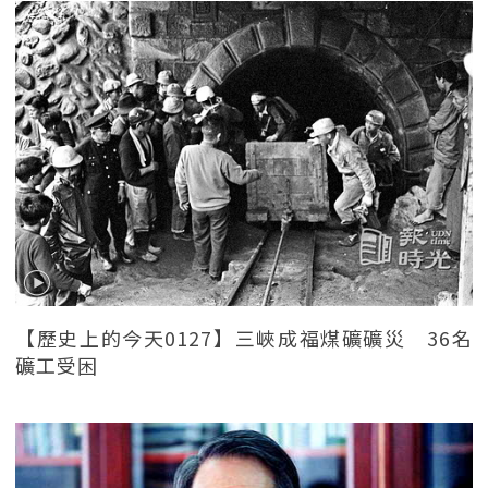
【歷史上的今天0127】三峽成福煤礦礦災 36名
礦工受困