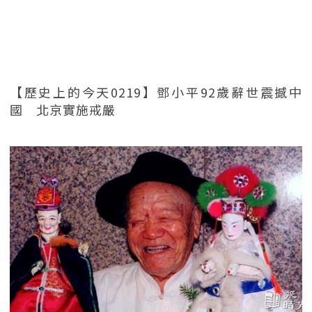
【歷史上的今天0219】鄧小平92歲辭世震撼中
國 北京實施戒嚴