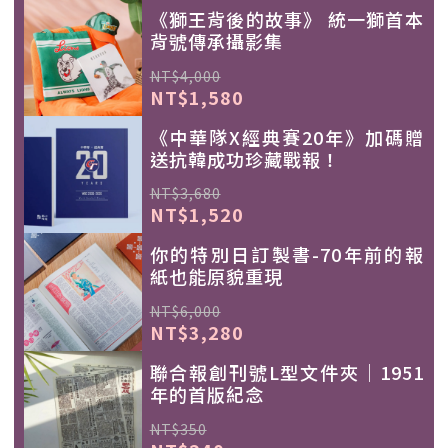
《獅王背後的故事》 統一獅首本
背號傳承攝影集
NT$4,000
NT$1,580
《中華隊X經典賽20年》加碼贈
送抗韓成功珍藏戰報！
NT$3,680
NT$1,520
你的特別日訂製書-70年前的報
紙也能原貌重現
NT$6,000
NT$3,280
聯合報創刊號L型文件夾｜1951
年的首版紀念
NT$350