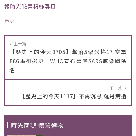
報時光臉書粉絲專頁
歷史
﹒
←
上一篇
【歷史上的今天0705】擊落5架米格17 空軍
F86馬祖揚威｜WHO宣布臺灣SARS感染國除
名
下一篇
→
【歷史上的今天1117】不再沉思 羅丹病逝
時光商號 懷舊選物