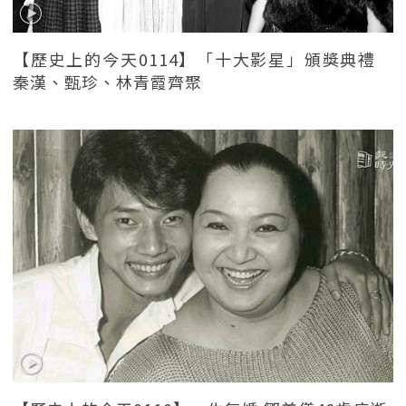
【歷史上的今天0114】「十大影星」頒獎典禮
秦漢、甄珍、林青霞齊聚