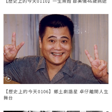
【歷史上的今天0110】一生無婚 鄒美儀46歲病逝
【歷史上的今天0106】鄉土劇諧星 卓仔離開人生
舞台