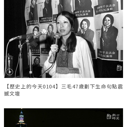
【歷史上的今天0104】三毛47歲劃下生命句點震
撼文壇