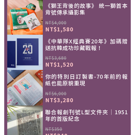
《獅王背後的故事》 統一獅首本
背號傳承攝影集
NT$4,000
NT$1,580
《中華隊X經典賽20年》加碼贈
送抗韓成功珍藏戰報！
NT$3,680
NT$1,520
你的特別日訂製書-70年前的報
紙也能原貌重現
NT$6,000
NT$3,280
聯合報創刊號L型文件夾｜1951
年的首版紀念
NT$350