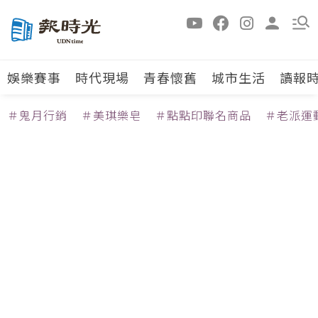
娛樂賽事
時代現場
青春懷舊
城市生活
讀報
＃鬼月行銷
＃美琪樂皂
＃點點印聯名商品
＃老派運