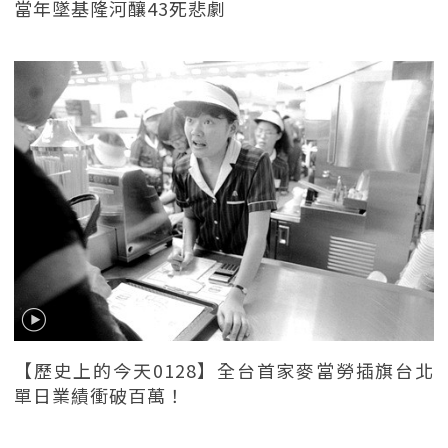
當年墜基隆河釀43死悲劇
【歷史上的今天0128】全台首家麥當勞插旗台北
單日業績衝破百萬！