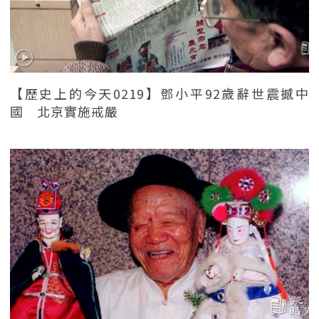
【歷史上的今天0219】鄧小平92歲辭世震撼中
國 北京實施戒嚴