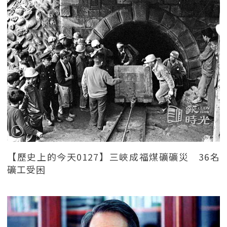
【歷史上的今天0127】三峽成福煤礦礦災 36名
礦工受困