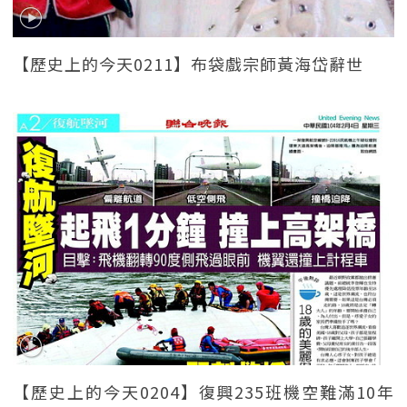
【歷史上的今天0211】布袋戲宗師黃海岱辭世
【歷史上的今天0204】復興235班機空難滿10年