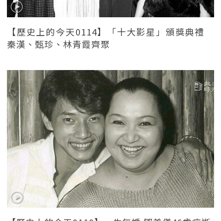
【歷史上的今天0114】「十大影星」頒獎典禮
秦漢、甄珍、林青霞齊聚