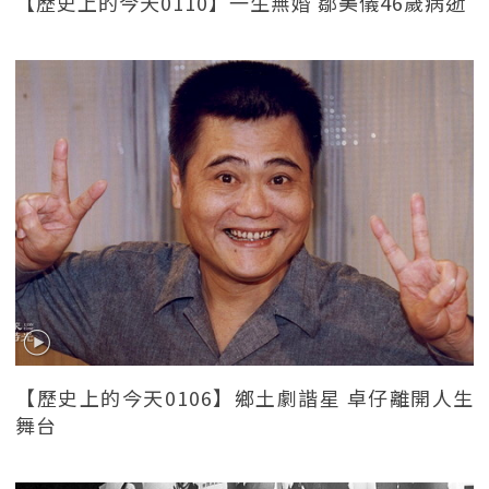
【歷史上的今天0110】一生無婚 鄒美儀46歲病逝
【歷史上的今天0106】鄉土劇諧星 卓仔離開人生
舞台