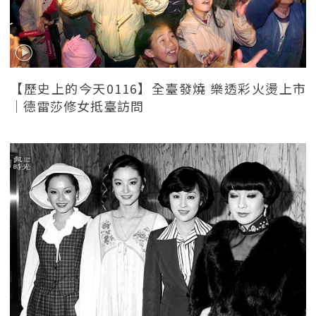
【歷史上的今天0116】全臺發燒 樂透彩火燙上市
｜德雷莎修女抵臺訪問