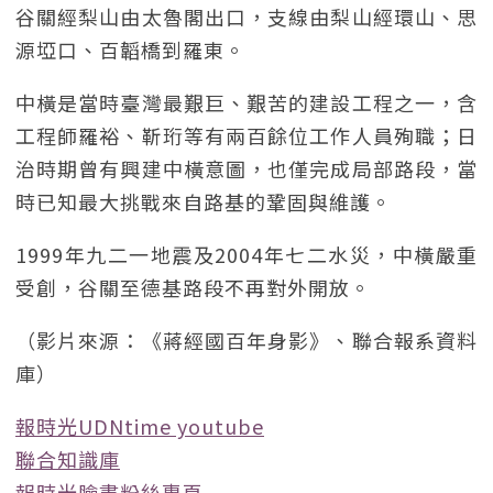
谷關經梨山由太魯閣出口，支線由梨山經環山、思
源埡口、百韜橋到羅東。
中橫是當時臺灣最艱巨、艱苦的建設工程之一，含
工程師羅裕、靳珩等有兩百餘位工作人員殉職；日
治時期曾有興建中橫意圖，也僅完成局部路段，當
時已知最大挑戰來自路基的鞏固與維護。
1999年九二一地震及2004年七二水災，中橫嚴重
受創，谷關至德基路段不再對外開放。
（影片來源：《蔣經國百年身影》、聯合報系資料
庫）
報時光UDNtime youtube
聯合知識庫
報時光臉書粉絲專頁