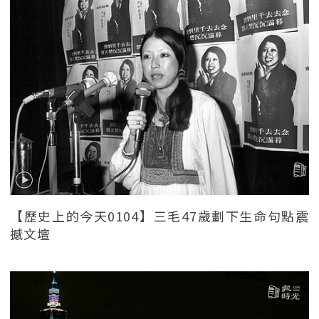
【歷史上的今天0104】三毛47歲劃下生命句點震
撼文壇