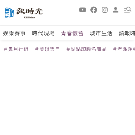
娛樂賽事
時代現場
青春懷舊
城市生活
讀報
＃鬼月行銷
＃美琪樂皂
＃點點印聯名商品
＃老派運