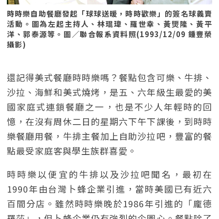
時時樂自助餐廳發起「球球送暖，時時歡樂」的簽名球義賣
活動。圖為左起主持人、林琨瑋、羅世幸、黃煚隆、黃平
洋、郭泰源等。圖／聯合報系資料照(1993/12/09 鍾豐榮
攝影)
還記得美式餐廳時時樂嗎？餐點包含可樂、牛排、
沙拉、海鮮和美式燒烤，是五、六年級生最愛的美
國家庭式連鎖餐廳之一，也是不少人年輕時的回
憶，在沒有周休二日的星期六下午下課後，到時時
樂餐廳用餐，牛排主餐加上自助沙拉吧，豐富的餐
點最受家庭客與學生族群喜愛。
時時樂以便宜的牛排以及沙拉吧聞名，最初在
1990年由台灣卜蜂企業引進，當時美國已有近六
百間分店。雖然時時樂晚於1986年引進的「龐德
羅莎」，但卜蜂企業仍有強烈的企圖心。餐點除了