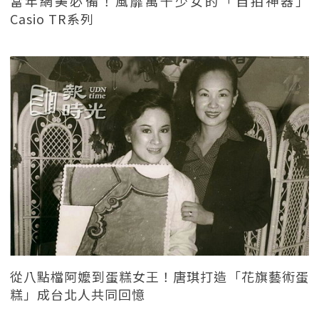
當年網美必備！風靡萬千少女的「自拍神器」
Casio TR系列
從八點檔阿嬤到蛋糕女王！唐琪打造「花旗藝術蛋
糕」成台北人共同回憶