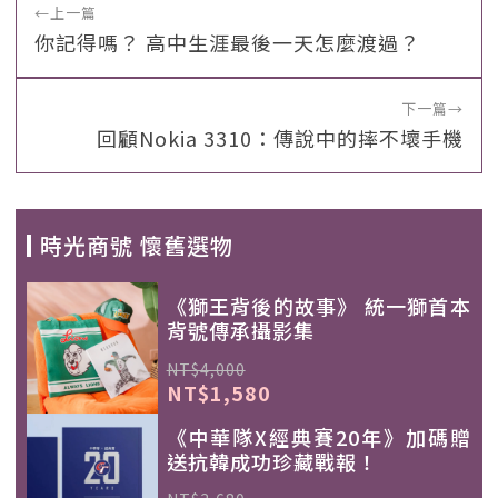
←
上一篇
你記得嗎？ 高中生涯最後一天怎麼渡過？
下一篇
→
回顧Nokia 3310：傳說中的摔不壞手機
時光商號 懷舊選物
《獅王背後的故事》 統一獅首本
背號傳承攝影集
NT$4,000
NT$1,580
《中華隊X經典賽20年》加碼贈
送抗韓成功珍藏戰報！