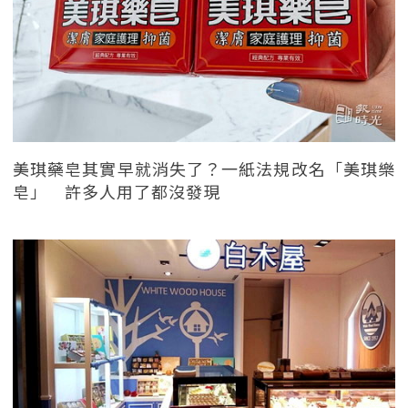
美琪藥皂其實早就消失了？一紙法規改名「美琪樂
皂」 許多人用了都沒發現