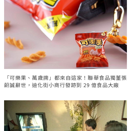
「可樂果、萬歲牌」都來自這家！聯華食品獨董張
蔚誠辭世，迪化街小商行發跡到 29 億食品大廠