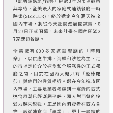
（記者錢嘉琪/報導）經過3年的市場觀察
與等待，全美最大的家庭式連鎖餐廳─時
時樂(SIZZLER)，終於選定今年夏天進攻
國內市場，將從今天起開始展開試賣，8
月27日正式開幕，未來計畫在國內開滿2
7家連鎖餐廳。
全美擁有600多家連鎖餐廳的「時時
樂」，以供應牛排、海鮮和沙拉為主，走
的市場定位介於速食和全服務性的正式餐
廳之間，目前在國內大概只有「龐德羅
莎」與他們的性質相近。選在今年進攻國
內市場，主要是業者考慮到一窩蜂的西式
速食風潮已經漸趨平靜，國人對西餐的接
受力越來越強，正是國內消費者在西方食
物上該從速食店「畢業」，更上一層樓的