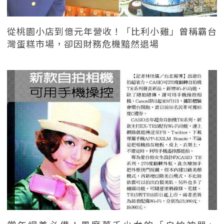
從桃園小店到億元年營收！「比利小雞」曾稱霸台
灣蛋糕市場，卻因財務危機黯然退場