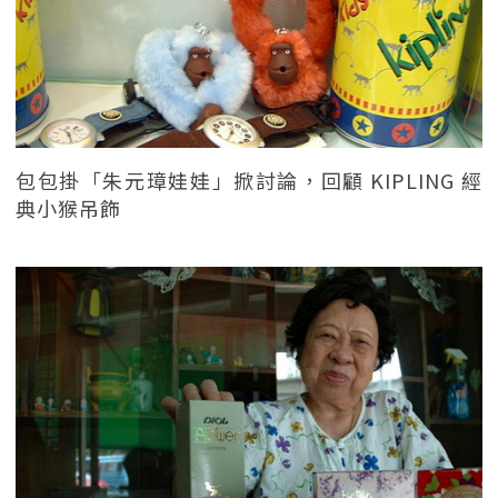
包包掛「朱元璋娃娃」掀討論，回顧 KIPLING 經
典小猴吊飾