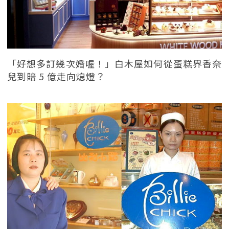
「好想多訂幾次婚喔！」白木屋如何從蛋糕界香奈
兒到賠 5 億走向熄燈？