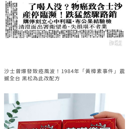
沙士曾爆發致癌風波！1984年「黃樟素事件」震
撼全台 黑松為此改配方