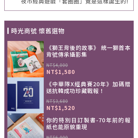
夜市經典遊戲「套圈圈」竟是這樣誕生的!
時光商號 懷舊選物
《獅王背後的故事》 統一獅首本
背號傳承攝影集
NT$4,000
NT$1,580
《中華隊X經典賽20年》加碼贈
送抗韓成功珍藏戰報！
NT$3,680
NT$1,520
你的特別日訂製書-70年前的報
紙也能原貌重現
NT$6,000