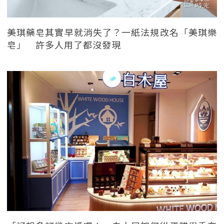
美琪藥皂其實早就消失了？一紙法規改名「美琪樂
皂」 許多人用了都沒發現