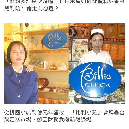
「好想多訂幾次婚喔！」白木屋如何從蛋糕界香奈
兒到賠 5 億走向熄燈？
從桃園小店到億元年營收！「比利小雞」曾稱霸台
灣蛋糕市場，卻因財務危機黯然退場