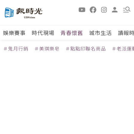
娛樂賽事
時代現場
青春懷舊
城市生活
讀報
＃鬼月行銷
＃美琪樂皂
＃點點印聯名商品
＃老派運