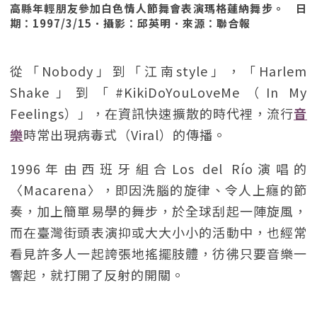
高縣年輕朋友參加白色情人節舞會表演瑪格蓮納舞步。 日
期：1997/3/15．攝影：邱英明．來源：聯合報
從「Nobody」到「江南style」，「Harlem
Shake」到「#KikiDoYouLoveMe（In My
Feelings）」，在資訊快速擴散的時代裡，流行
音
樂
時常出現病毒式（Viral）的傳播。
1996年由西班牙組合Los del Río演唱的
〈Macarena〉，即因洗腦的旋律、令人上癮的節
奏，加上簡單易學的舞步，於全球刮起一陣旋風，
而在臺灣街頭表演抑或大大小小的活動中，也經常
看見許多人一起誇張地搖擺肢體，彷彿只要音樂一
響起，就打開了反射的開關。