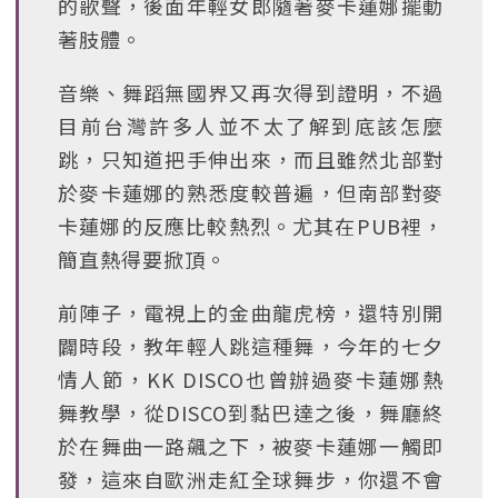
的歌聲，後面年輕女郎隨著麥卡蓮娜擺動
著肢體。
音樂、舞蹈無國界又再次得到證明，不過
目前台灣許多人並不太了解到底該怎麼
跳，只知道把手伸出來，而且雖然北部對
於麥卡蓮娜的熟悉度較普遍，但南部對麥
卡蓮娜的反應比較熱烈。尤其在PUB裡，
簡直熱得要掀頂。
前陣子，電視上的金曲龍虎榜，還特別開
闢時段，教年輕人跳這種舞，今年的七夕
情人節，KK DISCO也曾辦過麥卡蓮娜熱
舞教學，從DISCO到黏巴達之後，舞廳終
於在舞曲一路飆之下，被麥卡蓮娜一觸即
發，這來自歐洲走紅全球舞步，你還不會