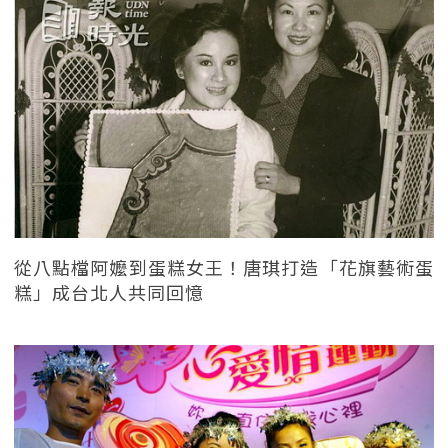
從八點檔阿嬤到蛋糕女王！唐琪打造「花旗藝術蛋
糕」成台北人共同回憶