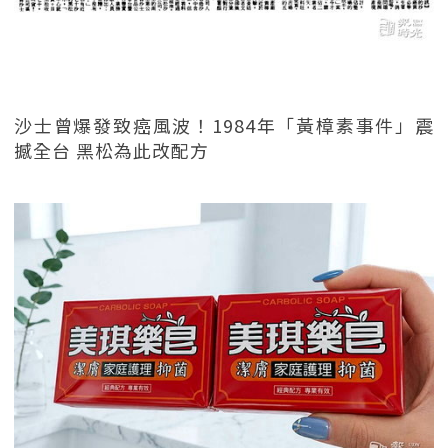
沙士曾爆發致癌風波！1984年「黃樟素事件」震
撼全台 黑松為此改配方