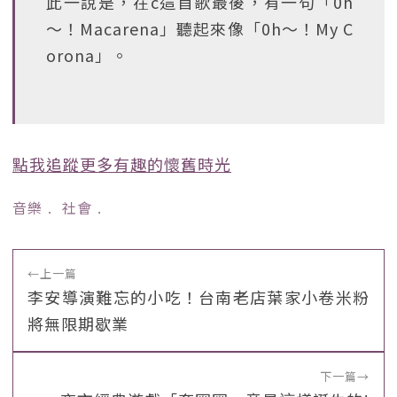
此一說是，在c這首歌最後，有一句「0h
～！Macarena」聽起來像「0h～！My C
orona」。
點我追蹤更多有趣的懷舊時光
音樂
﹒
社會
﹒
←
上一篇
李安導演難忘的小吃！台南老店葉家小卷米粉
將無限期歇業
下一篇
→