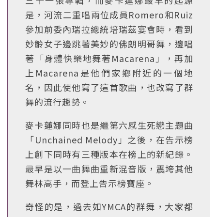
三十一張專輯，而麥卡蓮娜最早的起源
是，河流二重唱兩位成員Romero和Ruiz
參加前委內瑞拉總統培瑞茲宴會時，看到
妙齡女子邊跳著美妙的佛朗明哥舞，邊唱
著「身體快樂地舞著Macarena」，再加
上Macarena是他們家鄉附近的一個地
名，因此使他寫了這首歌曲，也改寫了群
舞的流行趨勢。
麥卡蓮娜同時也是繼第六感生死戀主題曲
「Unchained Melody」之後，在告示榜
上創下同時有三種版本在榜上的新紀錄。
最早是以一曲舞曲重新混音版，震垮其他
舞林高手，而登上告示榜寶座。
奇怪的是，過去如YMCA的群舞，大家都