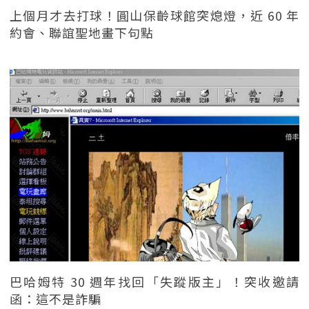
上個月才去打球！圓山保齡球館突熄燈，近 60 年
約會、聯誼聖地畫下句點
巴哈姆特 30 週年找回「失蹤版主」！突收邀請
函：這不是詐騙