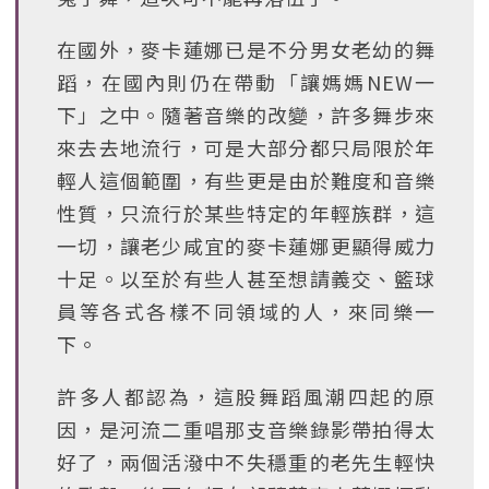
在國外，麥卡蓮娜已是不分男女老幼的舞
蹈，在國內則仍在帶動「讓媽媽NEW一
下」之中。隨著音樂的改變，許多舞步來
來去去地流行，可是大部分都只局限於年
輕人這個範圍，有些更是由於難度和音樂
性質，只流行於某些特定的年輕族群，這
一切，讓老少咸宜的麥卡蓮娜更顯得威力
十足。以至於有些人甚至想請義交、籃球
員等各式各樣不同領域的人，來同樂一
下。
許多人都認為，這股舞蹈風潮四起的原
因，是河流二重唱那支音樂錄影帶拍得太
好了，兩個活潑中不失穩重的老先生輕快