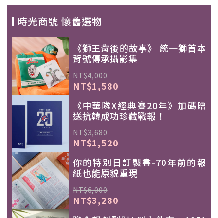
時光商號 懷舊選物
《獅王背後的故事》 統一獅首本
背號傳承攝影集
NT$4,000
NT$1,580
《中華隊X經典賽20年》加碼贈
送抗韓成功珍藏戰報！
NT$3,680
NT$1,520
你的特別日訂製書-70年前的報
紙也能原貌重現
NT$6,000
NT$3,280