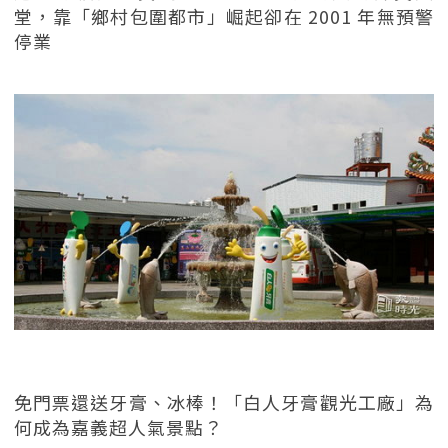
堂，靠「鄉村包圍都市」崛起卻在 2001 年無預警
停業
免門票還送牙膏、冰棒！「白人牙膏觀光工廠」為
何成為嘉義超人氣景點？