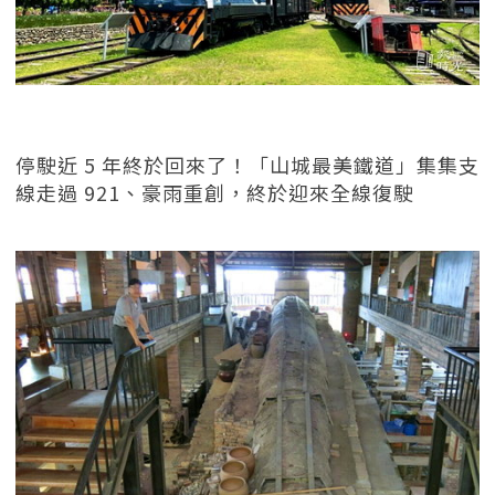
停駛近 5 年終於回來了！「山城最美鐵道」集集支
線走過 921、豪雨重創，終於迎來全線復駛