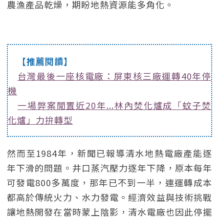
農漁產品乾燥，期盼地熱資源能多角化。
【推薦閱讀】
台灣最後一座核電廠：屏東核三廠運轉40年停
機
一場弊案閒置近20年...林內焚化爐成「蚊子焚
化爐」力拚轉型
然而至1984年，新聞已報導清水地熱電廠產能逐
年下滑的問題。井口蒸汽壓力逐年下降，原本每年
可發電800多萬度，那年已不到一半，連運轉成本
都高於傳統火力、水力發電。經濟效益與技術挑戰
讓地熱開發在當時蒙上陰影，清水電廠也因此停擺