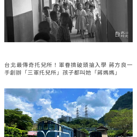
台北最傳奇托兒所！軍眷擠破頭搶入學 蔣方良一
手創辦「三軍托兒所」孩子都叫她「蔣媽媽」