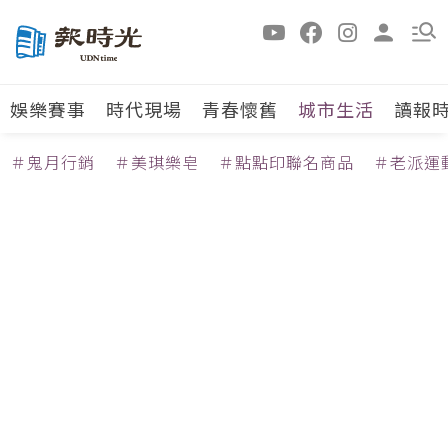
娛樂賽事
時代現場
青春懷舊
城市生活
讀報
＃鬼月行銷
＃美琪樂皂
＃點點印聯名商品
＃老派運