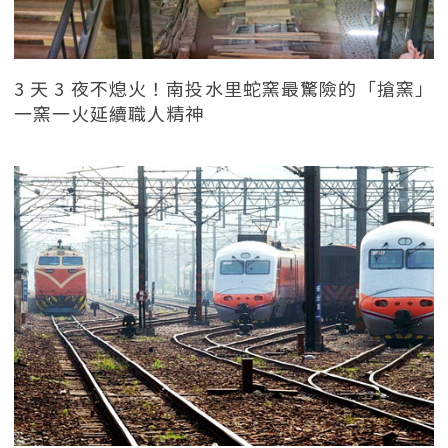
3 天 3 夜不熄火！南投水里蛇窯最驚險的「搶窯」
一窯一火延續職人精神