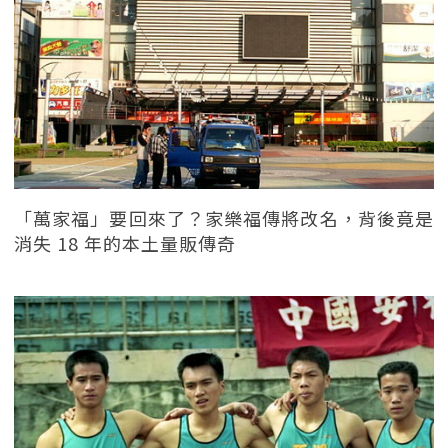
「萬家福」要回來了？家樂福傳將改名，背後竟是
消失 18 年的本土量販傳奇