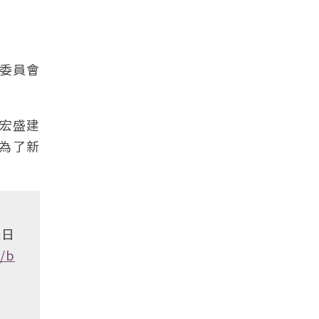
央委員會
，宏盛建
成為了新
依日
//b