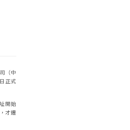
司（中
6日正式
新址開始
月，才遷