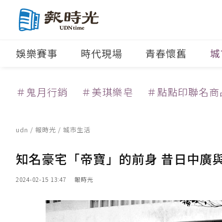
娛樂賽事
時代現場
青春懷舊
城
＃鬼月行銷
＃美琪樂皂
＃點點印聯名商
udn
/
報時光
/
城市生活
知名豪宅「帝寶」的前身 昔日中廣
2024-02-15 13:47
報時光