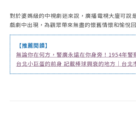
對於婆媽級的中視劇迷來說，廣播電視大廈可說
戲劇中出現，為觀眾帶來無盡的懷舊情懷和愉悅
【推薦閱讀】
無論你在何方，警廣永遠在你身旁！1954年警
台北小巨蛋的前身 記載棒球興衰的地方｜台北