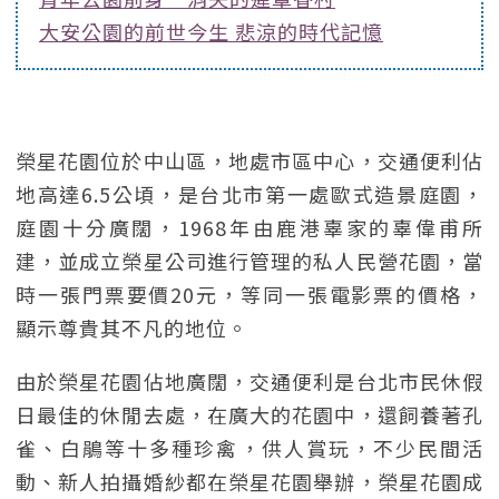
大安公園的前世今生 悲涼的時代記憶
榮星花園位於中山區，地處市區中心，交通便利佔
地高達6.5公頃，是台北市第一處歐式造景庭園，
庭園十分廣闊，1968年由鹿港辜家的辜偉甫所
建，並成立榮星公司進行管理的私人民營花園，當
時一張門票要價20元，等同一張電影票的價格，
顯示尊貴其不凡的地位。
由於榮星花園佔地廣闊，交通便利是台北市民休假
日最佳的休閒去處，在廣大的花園中，還飼養著孔
雀、白鵑等十多種珍禽，供人賞玩，不少民間活
動、新人拍攝婚紗都在榮星花園舉辦，榮星花園成