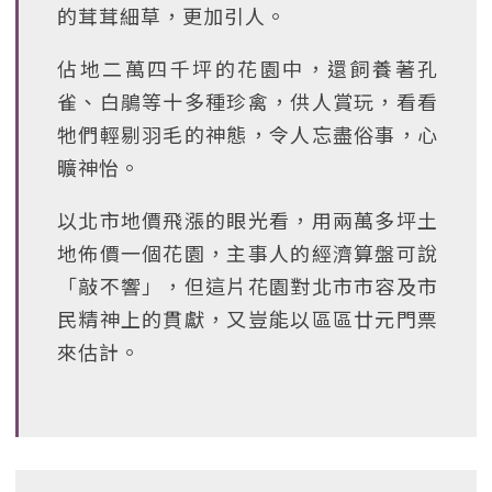
的茸茸細草，更加引人。
佔地二萬四千坪的花園中，還飼養著孔
雀、白鵑等十多種珍禽，供人賞玩，看看
牠們輕剔羽毛的神態，令人忘盡俗事，心
曠神怡。
以北市地價飛漲的眼光看，用兩萬多坪土
地佈價一個花園，主事人的經濟算盤可說
「敲不響」，但這片花園對北市市容及市
民精神上的貫獻，又豈能以區區廿元門票
來估計。