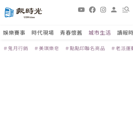
娛樂賽事
時代現場
青春懷舊
城市生活
讀報
＃鬼月行銷
＃美琪樂皂
＃點點印聯名商品
＃老派運