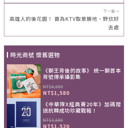
下一篇
→
高雄人的後花園！ 曾為KTV取景勝地、野炊好
去處
時光商號 懷舊選物
《獅王背後的故事》 統一獅首本
背號傳承攝影集
NT$4,000
NT$1,580
《中華隊X經典賽20年》加碼贈
送抗韓成功珍藏戰報！
NT$3,680
NT$1,520