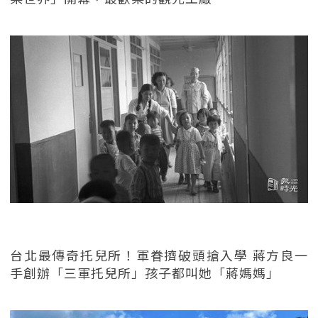
台北最傳奇托兒所！軍眷擠破頭搶入學 蔣方良一
手創辦「三軍托兒所」孩子都叫她「蔣媽媽」