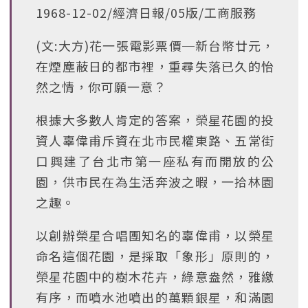
1968-12-02/經濟日報/05版/工商服務
(文:大方)花一張電影票價─新台幣廿元，
在煙塵蔽日的都市裡，重尋失落已久的怡
然之情，你可願一意？
根據大多數人肯定的答案，榮星花園的投
資人辜偉甫斥資在北市民權東路、五常街
口興建了台北市第一座私有而開放的公
園，供市民在為生活奔波之暇，一拾林園
之趣。
以創辦榮星合唱團知名的辜偉甫，以榮星
命名這個花園，是採取「象形」原則的，
榮星花園中的樹木花卉，綠意盎然，雅繳
有序，而噴水池噴出的萬顆銀星，和滿園