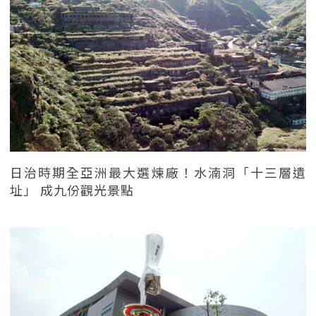
日治時期全亞洲最大選煉廠！水湳洞「十三層遺
址」 成九份觀光景點