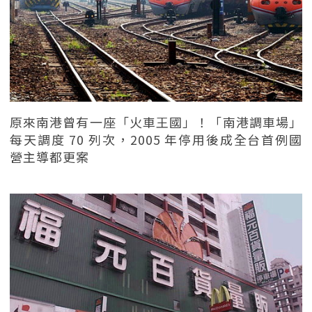
原來南港曾有一座「火車王國」！「南港調車場」
每天調度 70 列次，2005 年停用後成全台首例國
營主導都更案