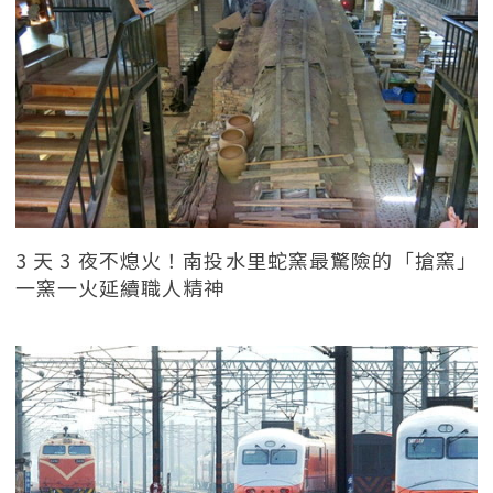
3 天 3 夜不熄火！南投水里蛇窯最驚險的「搶窯」
一窯一火延續職人精神