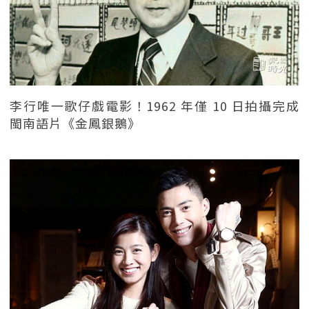
李行唯一歌仔戲電影！1962 年僅 10 日拍攝完成
閩南語片《金鳳銀鵝》