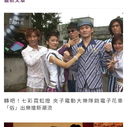
轉吧！七彩霓虹燈 夾子電動大樂隊跳電子花車
「俗」出樂壇新潮流