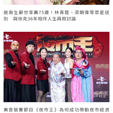
施南生辭世享壽75歲！林青霞、梁朝偉等眾星送
別 與徐克36年相伴人生再掀討論
美食競賽節目《夜市王》為何成功帶動夜市經濟