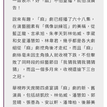
一致表示，好「戲」不怕重播，就怕沒廣
告！
說來有趣，「麻」劇已經播了六十八集，
在演藝圈素有「偶像訓練班」的美稱，從
藍正龍、言承旭、朱孝天到林佑威、李葳
和女星潘慧如、林韋君，幾乎都是各大劇
組從「麻」劇挖角後才走紅，而且「麻」
劇絲毫未因主角換人就收視下跌，不但擊
敗了同時段的綜藝節目「我猜我猜我猜猜
猜」，而且一個多月來，收視還搶下三台
之冠。
華視昨天席開四桌宴請「麻」劇的新、舊
演員，包括胡凱欣、林佑威、潘慧如、郭
昱晴、張善為、安以軒、潘瑋柏、後藤美