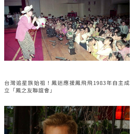
台灣追星族始祖！鳳迷應援鳳飛飛1983年自主成
立「鳳之友聯誼會」