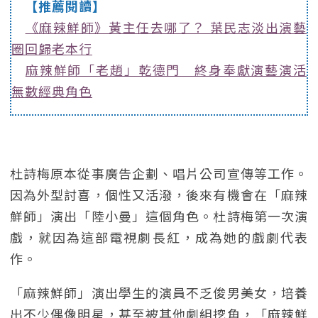
【推薦閱讀】
《麻辣鮮師》黃主任去哪了？ 葉民志淡出演藝
圈回歸老本行
麻辣鮮師「老趙」乾德門 終身奉獻演藝演活
無數經典角色
杜詩梅原本從事廣告企劃、唱片公司宣傳等工作。
因為外型討喜，個性又活潑，後來有機會在「麻辣
鮮師」演出「陸小曼」這個角色。杜詩梅第一次演
戲，就因為這部電視劇長紅，成為她的戲劇代表
作。
「麻辣鮮師」演出學生的演員不乏俊男美女，培養
出不少偶像明星，甚至被其他劇組挖角，「麻辣鮮