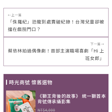
←
上一篇
「侏羅紀」恐龍到處賣破紀錄！台灣兒童卻被
擋在戲院門口？
下一篇
→
蔡依林拍過偶像劇！首部主演職場喜劇「Hi 上
班女郎」
時光商號 懷舊選物
《獅王背後的故事》 統一獅首本
背號傳承攝影集
NT$4,000