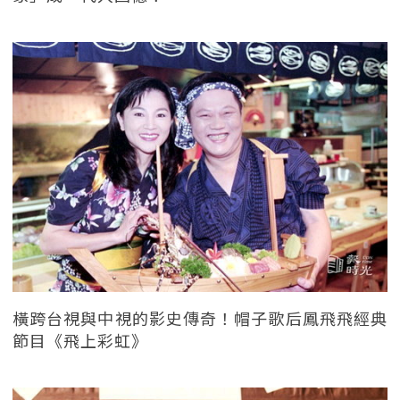
橫跨台視與中視的影史傳奇！帽子歌后鳳飛飛經典
節目《飛上彩虹》