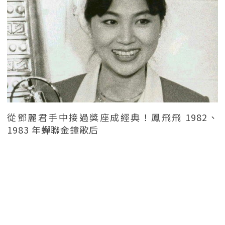
從鄧麗君手中接過獎座成經典！鳳飛飛 1982、
1983 年蟬聯金鐘歌后