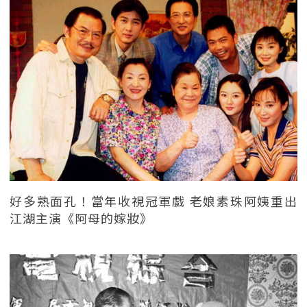
好多熟面孔！當年收視冠軍戲 老娘素珠阿姨重出
江湖主演《阿母的嫁妝》