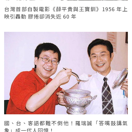
台灣首部自製電影《薛平貴與王寶釧》1956 年上
映引轟動 膠捲卻消失近 60 年
國、台、客語都難不倒他！羅瑞誠「答嘴鼓講氣
象」成一代人回憶！