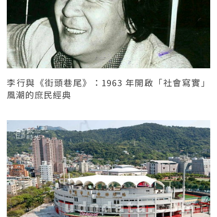
李行與《街頭巷尾》：1963 年開啟「社會寫實」
風潮的庶民經典