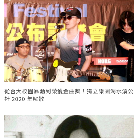
從台大校園暴動到榮獲金曲獎！獨立樂團濁水溪公
社 2020 年解散