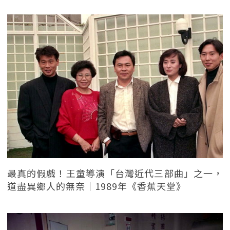
最真的假戲！王童導演「台灣近代三部曲」之一，
道盡異鄉人的無奈｜1989年《香蕉天堂》