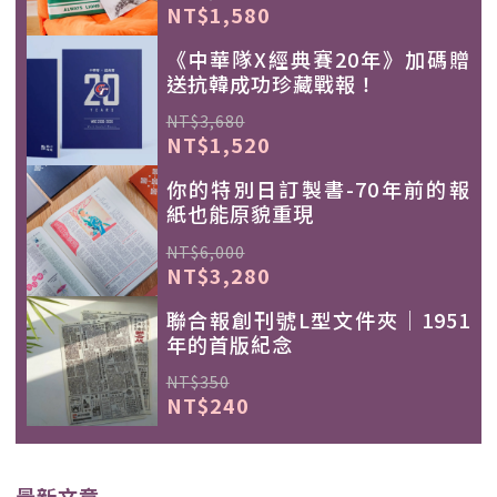
NT$1,580
《中華隊X經典賽20年》加碼贈
送抗韓成功珍藏戰報！
NT$3,680
NT$1,520
你的特別日訂製書-70年前的報
紙也能原貌重現
NT$6,000
NT$3,280
聯合報創刊號L型文件夾｜1951
年的首版紀念
NT$350
NT$240
最新文章