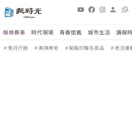
娛樂賽事
時代現場
青春懷舊
城市生活
讀報
＃鬼月行銷
＃美琪樂皂
＃點點印聯名商品
＃老派運