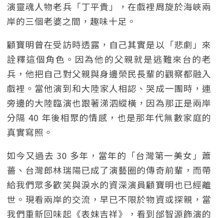
演靈魂人物老兵「丁平貴」，在戲裡周旋於海峽兩
岸的三個老婆之間，趣味十足。
顧寶明曾在受訪時透露，自己其實是以「悲劇」來
詮釋這個角色。因為他的父親就是逃難來台的老
兵，他把自己對父親與身邊榮民長輩的觀察都融入
戲裡。當他演到和大陸家人相認、哭成一團時，連
旁邊的大陸臨演也跟著涕泗縱橫，因為那正是兩岸
分隔 40 年後相聚的情感，也是那年代無數家庭的
真實寫照。
如今又過去 30 多年，當年的「台灣第一美女」蕭
薔、台灣郎林瑞陽已成了演藝圈的傳奇前輩，而帶
給我們眾多歡笑與淚水的資深演員顧寶明也已經離
世。現看兩岸的交流，早已不限於物資或探親，當
我們重新回味起《表妹吉祥》，看到邰智源飾演的