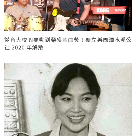
從台大校園暴動到榮獲金曲獎！獨立樂團濁水溪公
社 2020 年解散