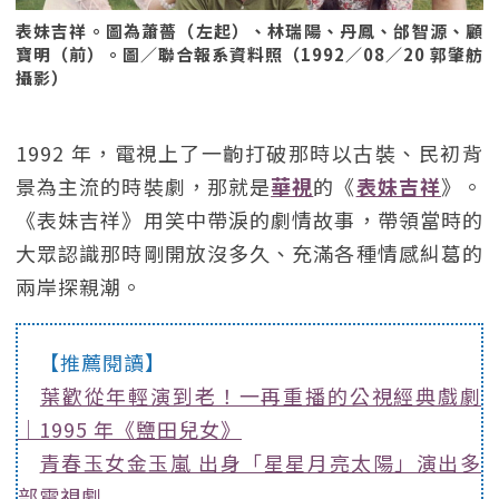
表妹吉祥。圖為蕭薔（左起）、林瑞陽、丹鳳、邰智源、顧
寶明（前）。圖／聯合報系資料照（1992／08／20 郭肇舫
攝影）
1992 年，電視上了一齣打破那時以古裝、民初背
景為主流的時裝劇，那就是
華視
的《
表妹吉祥
》。
《表妹吉祥》用笑中帶淚的劇情故事，帶領當時的
大眾認識那時剛開放沒多久、充滿各種情感糾葛的
兩岸探親潮。
【推薦閱讀】
葉歡從年輕演到老！一再重播的公視經典戲劇
｜1995 年《鹽田兒女》
青春玉女金玉嵐 出身「星星月亮太陽」演出多
部電視劇