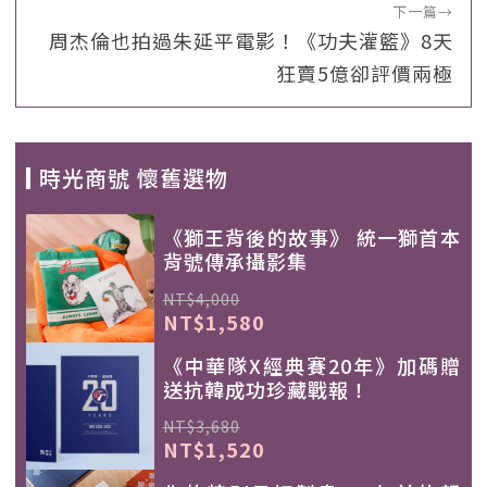
下一篇
→
周杰倫也拍過朱延平電影！《功夫灌籃》8天
狂賣5億卻評價兩極
時光商號 懷舊選物
《獅王背後的故事》 統一獅首本
背號傳承攝影集
NT$4,000
NT$1,580
《中華隊X經典賽20年》加碼贈
送抗韓成功珍藏戰報！
NT$3,680
NT$1,520