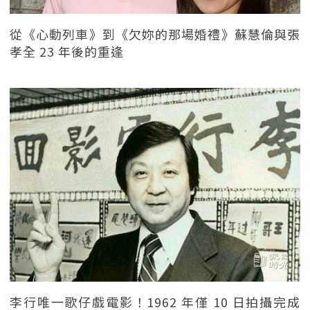
從《心動列車》到《欠妳的那場婚禮》蘇慧倫與張
孝全 23 年後的重逢
李行唯一歌仔戲電影！1962 年僅 10 日拍攝完成