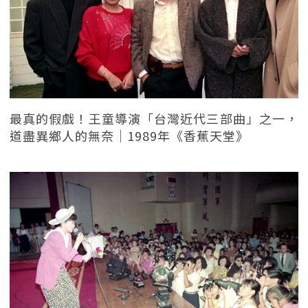
最真的假戲！王童導演「台灣近代三部曲」之一，
道盡異鄉人的無奈｜1989年《香蕉天堂》