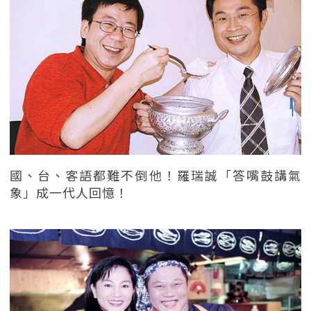
國、台、客語都難不倒他！羅瑞誠「答嘴鼓講氣
象」成一代人回憶！