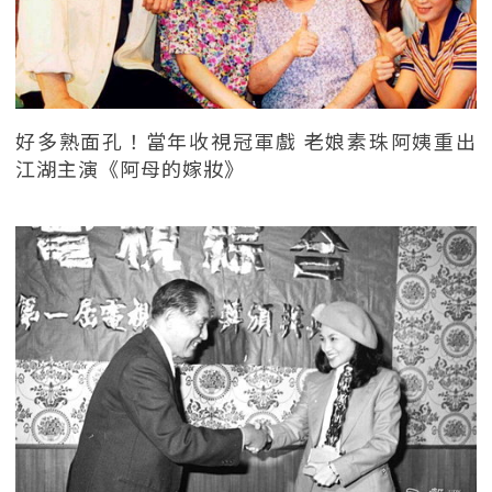
好多熟面孔！當年收視冠軍戲 老娘素珠阿姨重出
江湖主演《阿母的嫁妝》