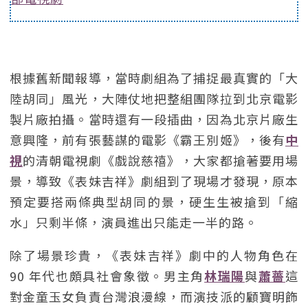
根據舊新聞報導，當時劇組為了捕捉最真實的「大
陸胡同」風光，大陣仗地把整組團隊拉到北京電影
製片廠拍攝。當時還有一段插曲，因為北京片廠生
意興隆，前有張藝謀的電影《霸王別姬》，後有
中
視
的清朝電視劇《戲說慈禧》，大家都搶著要用場
景，導致《表妹吉祥》劇組到了現場才發現，原本
預定要搭兩條典型胡同的景，硬生生被搶到「縮
水」只剩半條，演員進出只能走一半的路。
除了場景珍貴，《表妹吉祥》劇中的人物角色在
90 年代也頗具社會象徵。男主角
林瑞陽
與
蕭薔
這
對金童玉女負責台灣浪漫線，而演技派的顧寶明飾