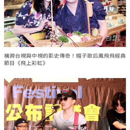
橫跨台視與中視的影史傳奇！帽子歌后鳳飛飛經典
節目《飛上彩虹》