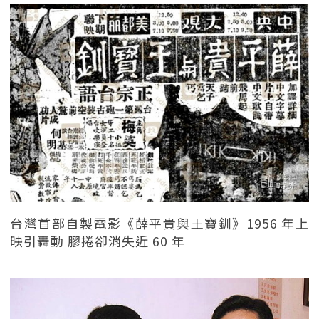
台灣首部自製電影《薛平貴與王寶釧》1956 年上
映引轟動 膠捲卻消失近 60 年