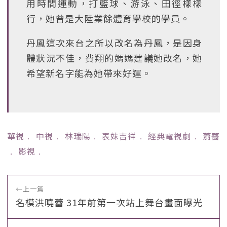
用時間運動，打籃球、游泳、田徑樣樣
行，她曾是大陸業餘體育學校的學員。
丹鳳這次來台之所以改名為丹鳳，是因身
體狀況不佳，費翔的媽媽建議她改名，她
希望新名字能為她帶來好運。
華視
﹒
中視
﹒
林瑞陽
﹒
表妹吉祥
﹒
經典電視劇
﹒
蕭薔
﹒
影視
﹒
←
上一篇
名模洪曉蕾 31年前第一次站上舞台畫面曝光