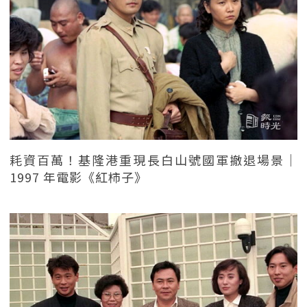
耗資百萬！基隆港重現長白山號國軍撤退場景｜
1997 年電影《紅柿子》