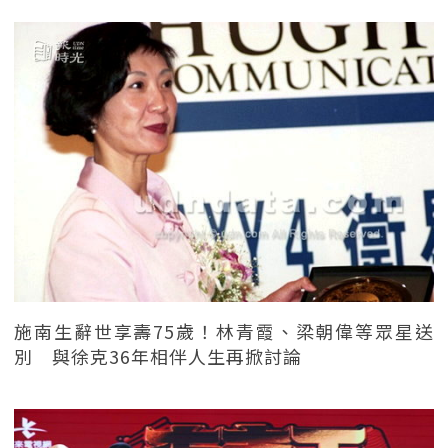
施南生辭世享壽75歲！林青霞、梁朝偉等眾星送
別 與徐克36年相伴人生再掀討論