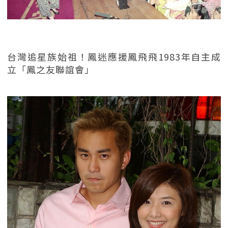
台灣追星族始祖！鳳迷應援鳳飛飛1983年自主成
立「鳳之友聯誼會」