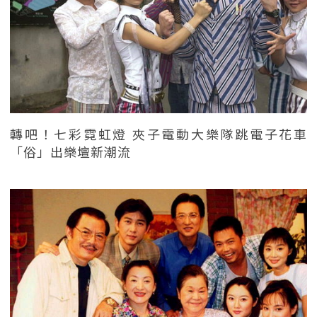
轉吧！七彩霓虹燈 夾子電動大樂隊跳電子花車
「俗」出樂壇新潮流