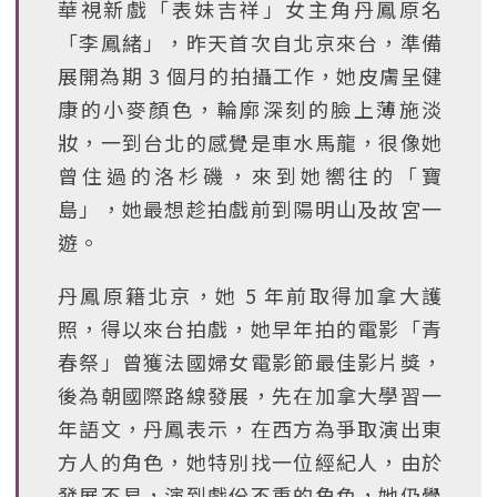
華視新戲「表妹吉祥」女主角丹鳳原名
「李鳳緒」，昨天首次自北京來台，準備
展開為期 3 個月的拍攝工作，她皮膚呈健
康的小麥顏色，輪廓深刻的臉上薄施淡
妝，一到台北的感覺是車水馬龍，很像她
曾住過的洛杉磯，來到她嚮往的「寶
島」，她最想趁拍戲前到陽明山及故宮一
遊。
丹鳳原籍北京，她 5 年前取得加拿大護
照，得以來台拍戲，她早年拍的電影「青
春祭」曾獲法國婦女電影節最佳影片獎，
後為朝國際路線發展，先在加拿大學習一
年語文，丹鳳表示，在西方為爭取演出東
方人的角色，她特別找一位經紀人，由於
發展不易，演到戲份不重的角色，她仍覺