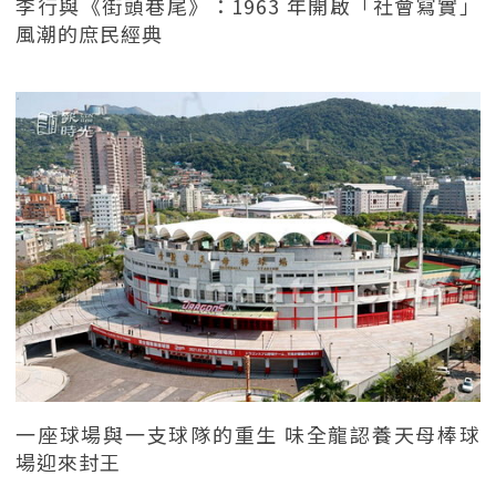
李行與《街頭巷尾》：1963 年開啟「社會寫實」
風潮的庶民經典
一座球場與一支球隊的重生 味全龍認養天母棒球
場迎來封王