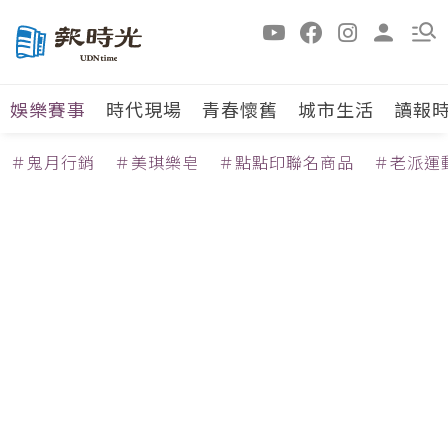
娛樂賽事
時代現場
青春懷舊
城市生活
讀報
＃鬼月行銷
＃美琪樂皂
＃點點印聯名商品
＃老派運