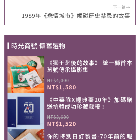
下一篇
→
1989年《悲情城市》觸碰歷史禁忌的故事
時光商號 懷舊選物
《獅王背後的故事》 統一獅首本
背號傳承攝影集
NT$4,000
NT$1,580
《中華隊X經典賽20年》加碼贈
送抗韓成功珍藏戰報！
NT$3,680
NT$1,520
你的特別日訂製書-70年前的報