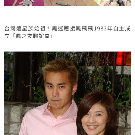
台灣追星族始祖！鳳迷應援鳳飛飛1983年自主成
立「鳳之友聯誼會」