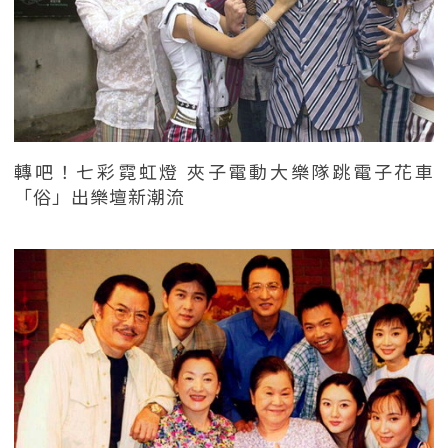
轉吧！七彩霓虹燈 夾子電動大樂隊跳電子花車
「俗」出樂壇新潮流