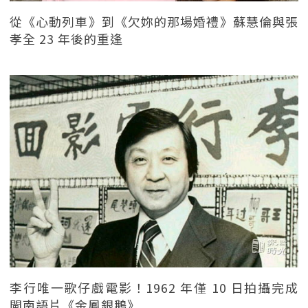
從《心動列車》到《欠妳的那場婚禮》蘇慧倫與張
孝全 23 年後的重逢
李行唯一歌仔戲電影！1962 年僅 10 日拍攝完成
閩南語片《金鳳銀鵝》