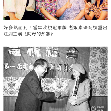
好多熟面孔！當年收視冠軍戲 老娘素珠阿姨重出
江湖主演《阿母的嫁妝》