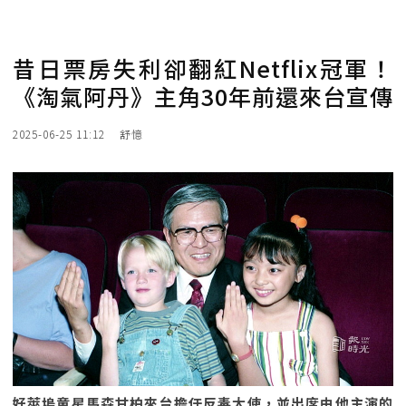
昔日票房失利卻翻紅Netflix冠軍！
《淘氣阿丹》主角30年前還來台宣傳
2025-06-25 11:12
舒憶
好萊塢童星馬森甘柏來台擔任反毒大使，並出席由他主演的