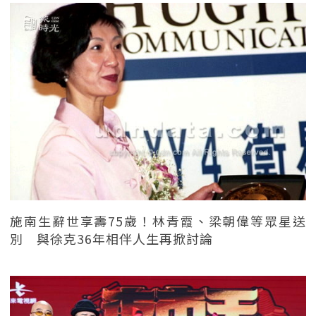
施南生辭世享壽75歲！林青霞、梁朝偉等眾星送
別 與徐克36年相伴人生再掀討論