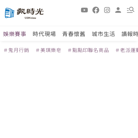
娛樂賽事
時代現場
青春懷舊
城市生活
讀報
＃鬼月行銷
＃美琪樂皂
＃點點印聯名商品
＃老派運