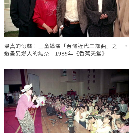
最真的假戲！王童導演「台灣近代三部曲」之一，
道盡異鄉人的無奈｜1989年《香蕉天堂》