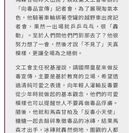
「向毒品宣傳」記者會，為了展現淘氣本
色，他騎著車輪綁著空罐的越野車出席記
者會，果然一出場就乒乒乓乓，很「轟
動」。至於人們問他們門到那去了？他很
努力想了一會，然後才說「不見了」天真
模樣，更讓全場為之絕倒。
文工會主任祝基瀅說，請國際童星來做反
毒宣傳，主要是基於教育的立場，希望透
過清純可愛之表達，向年輕人灌輸反毒要
從少年時就做起的基本觀念，他們的可愛
模樣也可以提醒世人不要再做毒品俘虜。
隨後，他就和馬森甘柏及「反毒小天使」
糖糖一起去敲碎象徵毒品的冰磚，結果馬
森才出手，冰磚就轟然倒地，圍觀的人都