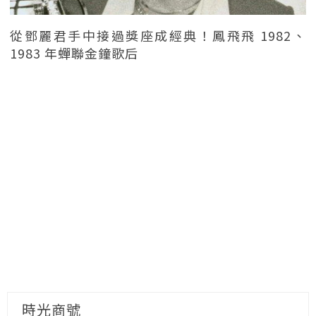
從鄧麗君手中接過獎座成經典！鳳飛飛 1982、
1983 年蟬聯金鐘歌后
時光商號