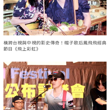
橫跨台視與中視的影史傳奇！帽子歌后鳳飛飛經典
節目《飛上彩虹》