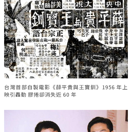
台灣首部自製電影《薛平貴與王寶釧》1956 年上
映引轟動 膠捲卻消失近 60 年