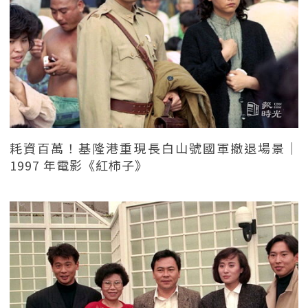
耗資百萬！基隆港重現長白山號國軍撤退場景｜
1997 年電影《紅柿子》