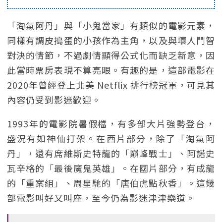
「淘氣阿丹」與「小鬼當家」有類似的電影元素，
同樣有調皮搗蛋的小孩作為主角，以及與壞人鬥智
對決的情節，不過劇情顯得公式化而缺乏新意，因
此當時票房表現不算亮眼。有趣的是，這部電影在
2020年曾經登上北美 Netflix 排行榜冠軍，可見其
內容仍受到影迷歡迎。
1993年的電影院暑假檔，有多部大片強勢登台，
盛況有如神仙打架。在西片部分，除了「淘氣阿
丹」，還有席維斯史特龍的「巔峰戰士」、阿諾史
瓦辛格的「最後魔鬼英雄」。在國片部分，有成龍
的「重案組」、周星馳的「唐伯虎點秋香」。這幾
部電影叫好又叫座，至今仍為影迷津津樂道。