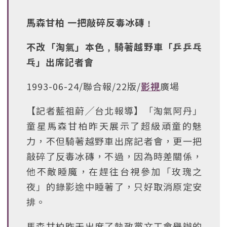
馬森甘柏 一把敲碎反毒冰磚﹗
不改「淘氣」本色﹐騎著越野車「乒乒乓
乓」出席記者會
1993-06-24/聯合報/22版/
影視
廣場
【記者藍祖蔚╱台北報導】「淘氣阿丹」
童星馬森甘柏昨天展示了超級頑童的魅
力，不但騎著越野車出席記者會，更一把
敲碎了反毒冰磚，不過，因為時差關係，
他不敵睡魔，在趕往台視參加「玫瑰之
夜」的錄影途中睡著了，只好取消原定安
排。
馬森甘柏昨天出席了執政黨文工會舉辦的