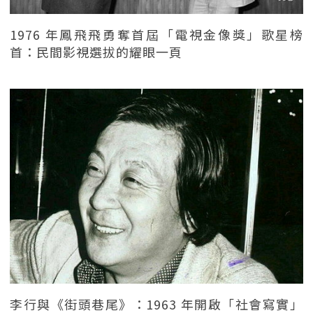
1976 年鳳飛飛勇奪首屆「電視金像獎」歌星榜
首：民間影視選拔的耀眼一頁
李行與《街頭巷尾》：1963 年開啟「社會寫實」