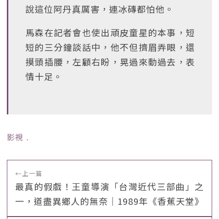
說這位阿丹真厲害，連冰磚都怕他。
馬森在記者會也使出頑皮童星的本事，短
短的三分鐘談話中，他不但擠眉弄眼，還
摸頭插腰，左顧右盼，晃過來動過去，表
情十足。
影視
﹒
←
上一篇
最真的假戲！王童導演「台灣近代三部曲」之
一，道盡異鄉人的無奈｜1989年《香蕉天堂》