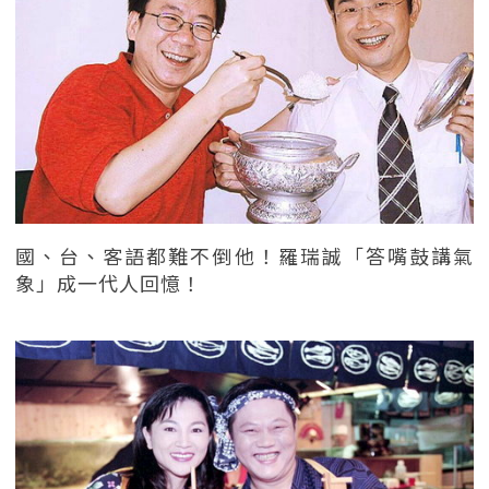
國、台、客語都難不倒他！羅瑞誠「答嘴鼓講氣
象」成一代人回憶！