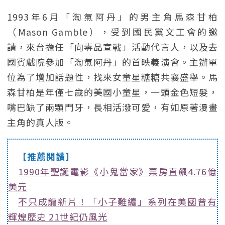
1993年6月「淘氣阿丹」的男主角馬森甘柏
（Mason Gamble），受到國民黨文工會的邀
請，來台擔任「向毒品宣戰」活動代言人，以及去
國賓戲院參加「淘氣阿丹」的首映義演會。主辦單
位為了增加話題性，找來女童星糖糖共襄盛舉。馬
森甘柏是年僅七歲的美國小童星，一頭金色短髮，
嘴巴缺了兩顆門牙，長相活潑可愛，有如原著漫畫
主角的真人版。
【推薦閱讀】
1990年聖誕電影《小鬼當家》票房直飆4.76億
美元
不只成龍新片！「小子難纏」系列在美國曾有
輝煌歷史 21世紀仍風光