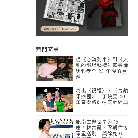
熱門文章
從《心動列車》到《欠
妳的那場婚禮》蘇慧倫
與張孝全 23 年後的重
逢
寫出〈祝福〉、〈青蘋
果樂園〉！丁曉雯 40
年音樂路創造無數經典
施南生辭世享壽75
歲！林青霞、梁朝偉等
眾星送別 與徐克36