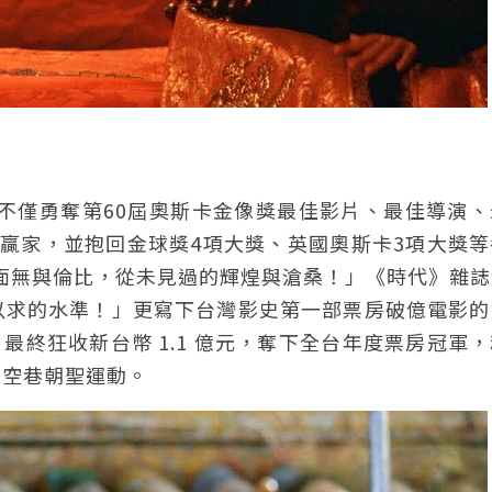
，不僅勇奪第60屆奧斯卡金像獎最佳影片、最佳導演
贏家，並抱回金球獎4項大獎、英國奧斯卡3項大獎等
與畫面無與倫比，從未見過的輝煌與滄桑！」《時代》雜
以求的水準！」更寫下台灣影史第一部票房破億電影的
月，最終狂收新台幣 1.1 億元，奪下全台年度票房冠軍
人空巷朝聖運動。