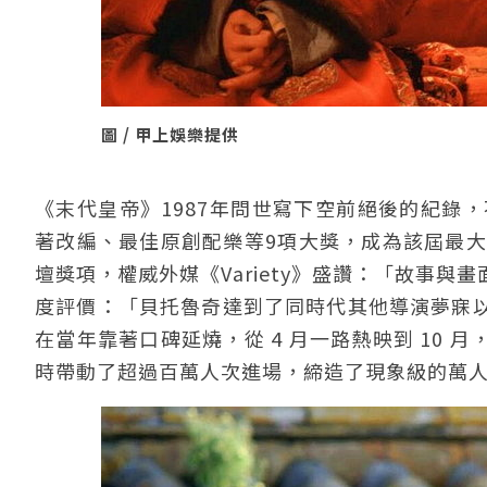
圖 / 甲上娛樂提供
《末代皇帝》1987年問世寫下空前絕後的紀錄
著改編、最佳原創配樂等9項大獎，成為該屆最大
壇獎項，權威外媒《Variety》盛讚：「故事
度評價：「貝托魯奇達到了同時代其他導演夢寐
在當年靠著口碑延燒，從 4 月一路熱映到 10 
時帶動了超過百萬人次進場，締造了現象級的萬