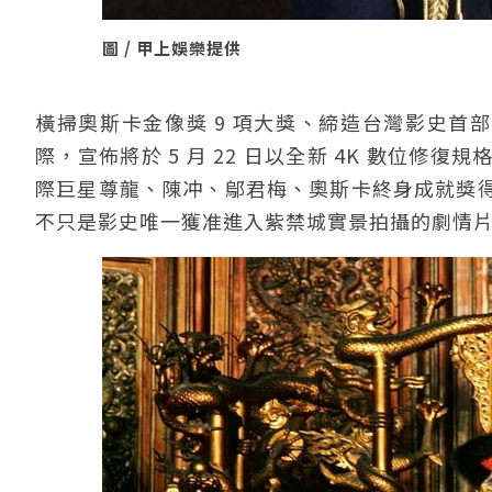
圖 / 甲上娛樂提供
橫掃奧斯卡金像獎 9 項大獎、締造台灣影史首部
際，宣佈將於 5 月 22 日以全新 4K 數位
際巨星尊龍、陳冲、鄔君梅、奧斯卡終身成就獎
不只是影史唯一獲准進入紫禁城實景拍攝的劇情