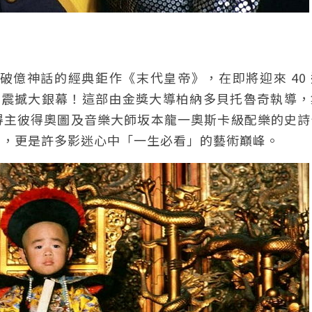
破億神話的經典鉅作《末代皇帝》，在即將迎來 40
修復規格震撼大銀幕！這部由金獎大導柏納多貝托魯奇執導
得主彼得奧圖及音樂大師坂本龍一奧斯卡級配樂的史詩
片，更是許多影迷心中「一生必看」的藝術巔峰。