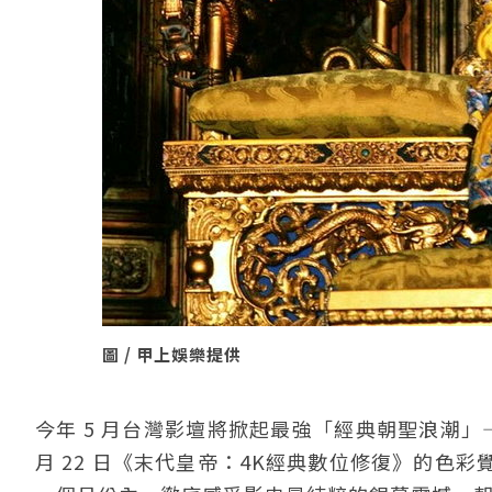
圖 / 甲上娛樂提供
今年 5 月台灣影壇將掀起最強「經典朝聖浪潮」—
月 22 日《末代皇帝：4K經典數位修復》的色