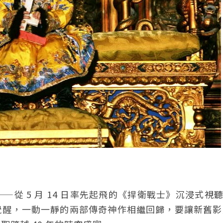
—從 5 月 14 日率先起飛的《捍衛戰士》沉浸式視聽
彩覺醒，一動一靜的兩部傳奇神作相繼回歸，要讓新舊