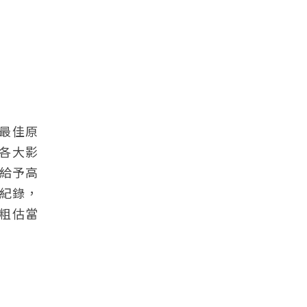
、最佳原
各大影
誌給予高
紀錄，
，粗估當