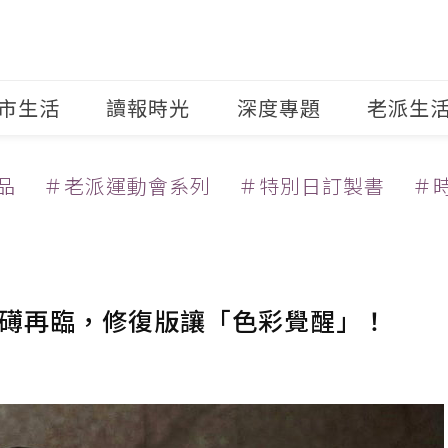
市生活
讀報時光
深度專題
老派生
品
＃老派運動會系列
＃特別日訂製書
＃
K磅礡再臨，修復版讓「色彩覺醒」！