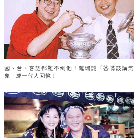
國、台、客語都難不倒他！羅瑞誠「答嘴鼓講氣
象」成一代人回憶！