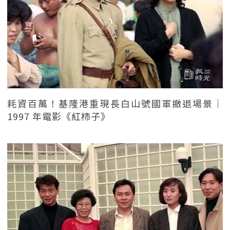
耗資百萬！基隆港重現長白山號國軍撤退場景｜
1997 年電影《紅柿子》