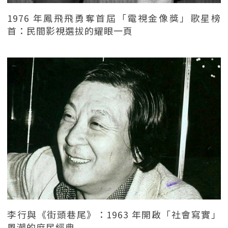
1976 年鳳飛飛勇奪首屆「電視金像獎」歌星榜
首：民間影視選拔的耀眼一頁
李行與《街頭巷尾》：1963 年開啟「社會寫實」
風潮的庶民經典