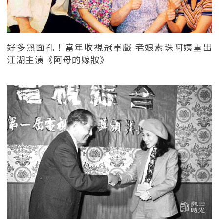
好多熟面孔！當年收視冠軍戲 老娘素珠阿姨重出
江湖主演《阿母的嫁妝》