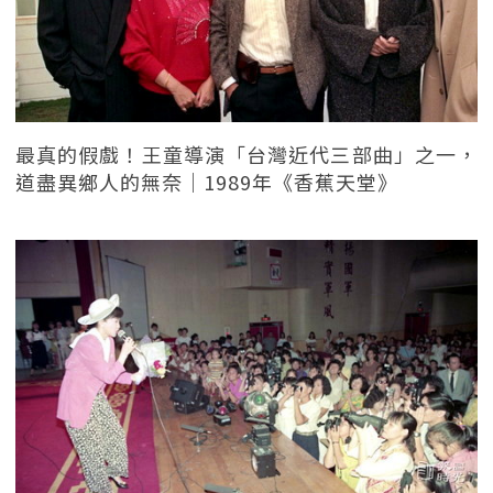
最真的假戲！王童導演「台灣近代三部曲」之一，
道盡異鄉人的無奈｜1989年《香蕉天堂》