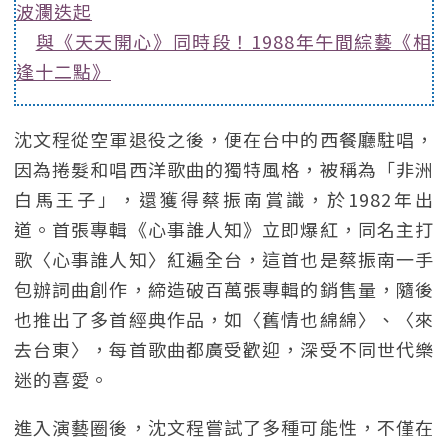
波瀾迭起
與《天天開心》同時段！1988年午間綜藝《相
逢十二點》
沈文程從空軍退役之後，便在台中的西餐廳駐唱，
因為捲髮和唱西洋歌曲的獨特風格，被稱為「非洲
白馬王子」，還獲得蔡振南賞識，於1982年出
道。首張專輯《心事誰人知》立即爆紅，同名主打
歌〈心事誰人知〉紅遍全台，這首也是蔡振南一手
包辦詞曲創作，締造破百萬張專輯的銷售量，隨後
也推出了多首經典作品，如〈舊情也綿綿〉、〈來
去台東〉，每首歌曲都廣受歡迎，深受不同世代樂
迷的喜愛。
進入演藝圈後，沈文程嘗試了多種可能性，不僅在