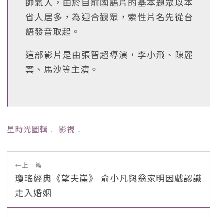
帥氣人，由於目前國語片的基本題眾以本
省人居多，為迎合觀眾，索性片名先從台
語發音取起。
這部影片是由張智超導演，李小飛、陳麗
雲、馬沙等主演。
星時光圖輯
﹒
影視
﹒
←
上一篇
瓊瑤經典《望夫崖》 俞小凡與翁家明因戲認識
走入婚姻