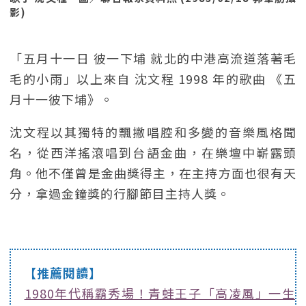
影)
「五月十一日 彼一下埔 就北的中港高流道落著毛
毛的小雨」以上來自 沈文程 1998 年的歌曲 《五
月十一彼下埔》。
沈文程以其獨特的飄撇唱腔和多變的音樂風格聞
名，從西洋搖滾唱到台語金曲，在樂壇中嶄露頭
角。他不僅曾是金曲獎得主，在主持方面也很有天
分，拿過金鐘獎的行腳節目主持人獎。
【推薦閱讀】
1980年代稱霸秀場！青蛙王子「高凌風」一生