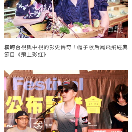
橫跨台視與中視的影史傳奇！帽子歌后鳳飛飛經典
節目《飛上彩虹》