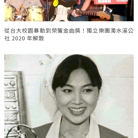
從台大校園暴動到榮獲金曲獎！獨立樂團濁水溪公
社 2020 年解散