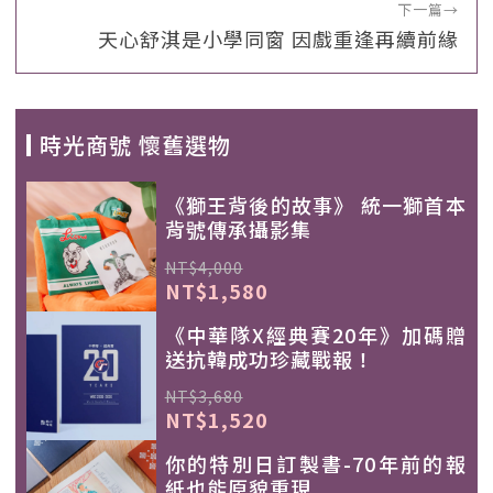
下一篇
→
天心舒淇是小學同窗 因戲重逢再續前緣
時光商號 懷舊選物
《獅王背後的故事》 統一獅首本
背號傳承攝影集
NT$4,000
NT$1,580
《中華隊X經典賽20年》加碼贈
送抗韓成功珍藏戰報！
NT$3,680
NT$1,520
你的特別日訂製書-70年前的報
紙也能原貌重現