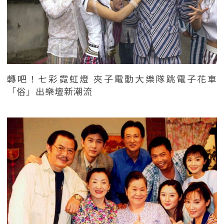
轉吧！七彩霓虹燈 夾子電動大樂隊跳電子花車
「俗」出樂壇新潮流