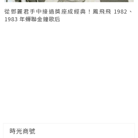
從鄧麗君手中接過獎座成經典！鳳飛飛 1982、
1983 年蟬聯金鐘歌后
時光商號