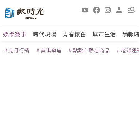
娛樂賽事
時代現場
青春懷舊
城市生活
讀報
＃鬼月行銷
＃美琪樂皂
＃點點印聯名商品
＃老派運