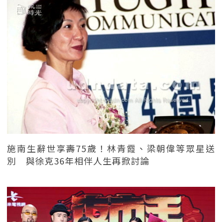
施南生辭世享壽75歲！林青霞、梁朝偉等眾星送
別 與徐克36年相伴人生再掀討論