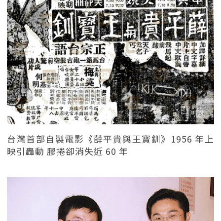
台灣首部自製電影《薛平貴與王寶釧》1956 年上
映引轟動 膠捲卻消失近 60 年