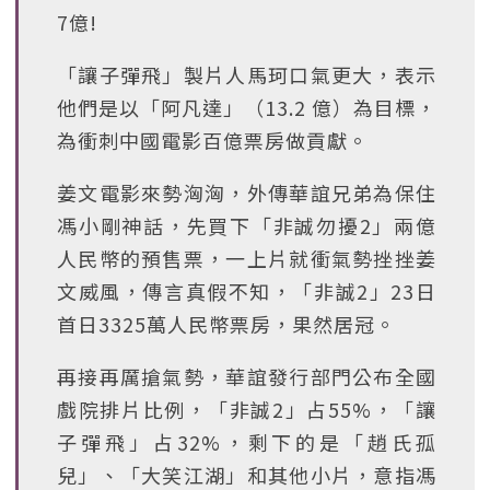
7億!
「讓子彈飛」製片人馬珂口氣更大，表示
他們是以「阿凡達」（13.2 億）為目標，
為衝刺中國電影百億票房做貢獻。
姜文電影來勢洶洶，外傳華誼兄弟為保住
馮小剛神話，先買下「非誠勿擾2」兩億
人民幣的預售票，一上片就衝氣勢挫挫姜
文威風，傳言真假不知，「非誠2」23日
首日3325萬人民幣票房，果然居冠。
再接再厲搶氣勢，華誼發行部門公布全國
戲院排片比例，「非誠2」占55%，「讓
子彈飛」占32%，剩下的是「趙氏孤
兒」、「大笑江湖」和其他小片，意指馮