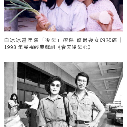
白冰冰當年演「後母」療傷 熬過喪女的悲痛｜
1998 年民視經典戲劇《春天後母心》