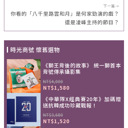
下一篇
→
你看的「八千里路雲和月」是何家勁演的戲？
還是凌峰主持的節目？
時光商號 懷舊選物
《獅王背後的故事》 統一獅首本
背號傳承攝影集
NT$4,000
NT$1,580
《中華隊X經典賽20年》加碼贈
送抗韓成功珍藏戰報！
NT$3,680
NT$1,520