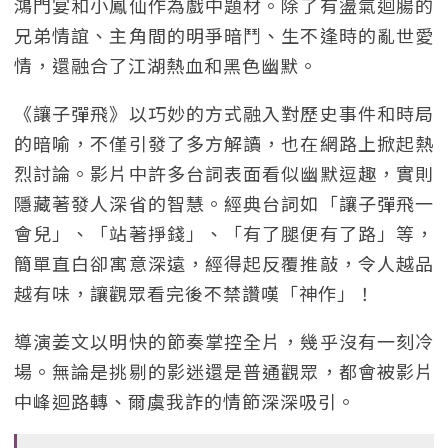
鴻門宴和小鳳仙作為戲中題材。除了有盪氣迴腸的
兄弟情誼、主角間的明爭暗鬥、生不逢時的亂世愛
情，還融合了江湖熱血和黑色幽默。
《讓子彈飛》以巧妙的方式融入對歷史事件和時局
的暗喻，不僅引發了多方解讀，也在網路上掀起熱
烈討論。影片中許多台詞表面看似幽默逗趣，實則
隱藏著發人深省的智慧。經典台詞如「讓子彈飛一
會兒」、「站著掙錢」、「有了腿便有了路」等，
簡單直白卻寓意深遠，經得起反覆推敲，令人越品
越有味，讓觀眾看完後不禁讚嘆「神作」！
導演姜文以明快的節奏掌控全片，幾乎沒有一刻冷
場。無論是挑剔的影迷還是普通觀眾，都會被影片
中峰迴路轉、爾虞我詐的情節深深吸引。