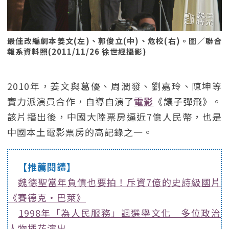
最佳改編劇本姜文(左)、郭俊立(中)、危校(右)。圖／聯合
報系資料照(2011/11/26 徐世經攝影)
2010年，姜文與葛優、周潤發、劉嘉玲、陳坤等
實力派演員合作，自導自演了
電影
《讓子彈飛》。
該片播出後，中國大陸票房逼近7億人民幣，也是
中國本土電影票房的高記錄之一。
【推薦閱讀】
魏德聖當年負債也要拍！斥資7億的史詩級國片
《賽德克・巴萊》
1998年「為人民服務」諷選舉文化 多位政治
人物插花演出