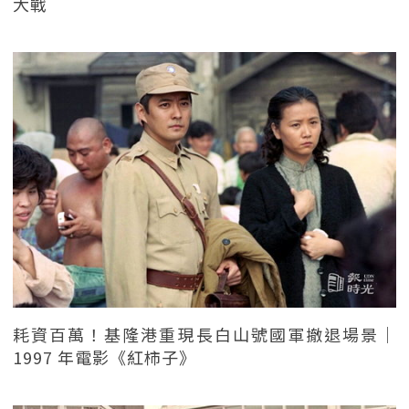
大戰
耗資百萬！基隆港重現長白山號國軍撤退場景｜
1997 年電影《紅柿子》