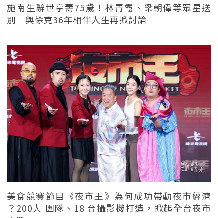
施南生辭世享壽75歲！林青霞、梁朝偉等眾星送
別 與徐克36年相伴人生再掀討論
美食競賽節目《夜市王》為何成功帶動夜市經濟
？200人 團隊、18 台攝影機打造，掀起全台夜市