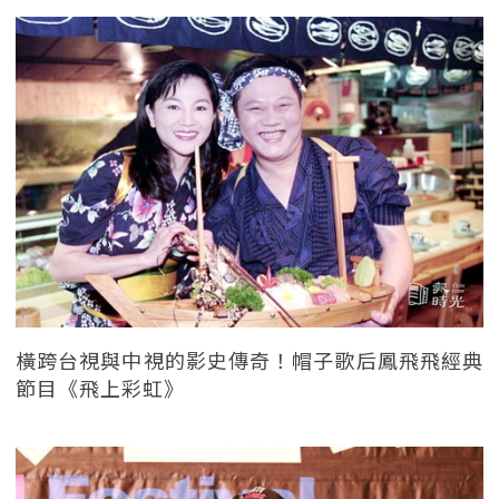
橫跨台視與中視的影史傳奇！帽子歌后鳳飛飛經典
節目《飛上彩虹》