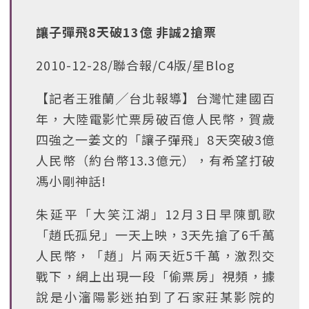
讓子彈飛8天破13億 非誠2搶票
2010-12-28/聯合報/C4版/星Blog
【記者王雅蘭╱台北報導】台灣忙建國百
年，大陸電影忙票房破百億人民幣，賀歲
四強之一姜文的「讓子彈飛」8天突破3億
人民幣（約台幣13.3億元），有希望打破
馮小剛神話!
朱延平「大笑江湖」12月3日早陳凱歌
「趙氏孤兒」一天上映，3天先搶了6千萬
人民幣，「趙」片兩天近5千萬，激烈交
戰下，網上出現一段「偷票房」視頻，據
說是小瀋陽影迷拍到了石家莊某影院的