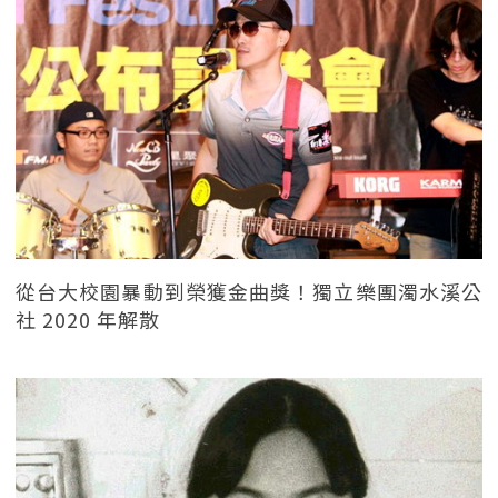
從台大校園暴動到榮獲金曲獎！獨立樂團濁水溪公
社 2020 年解散