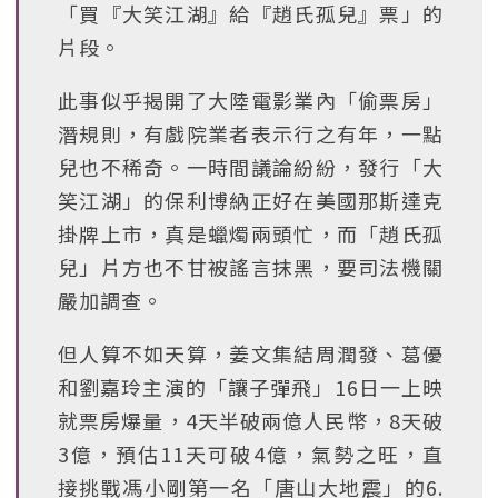
「買『大笑江湖』給『趙氏孤兒』票」的
片段。
此事似乎揭開了大陸電影業內「偷票房」
潛規則，有戲院業者表示行之有年，一點
兒也不稀奇。一時間議論紛紛，發行「大
笑江湖」的保利博納正好在美國那斯達克
掛牌上市，真是蠟燭兩頭忙，而「趙氏孤
兒」片方也不甘被謠言抹黑，要司法機關
嚴加調查。
但人算不如天算，姜文集結周潤發、葛優
和劉嘉玲主演的「讓子彈飛」16日一上映
就票房爆量，4天半破兩億人民幣，8天破
3億，預估11天可破4億，氣勢之旺，直
接挑戰馮小剛第一名「唐山大地震」的6.