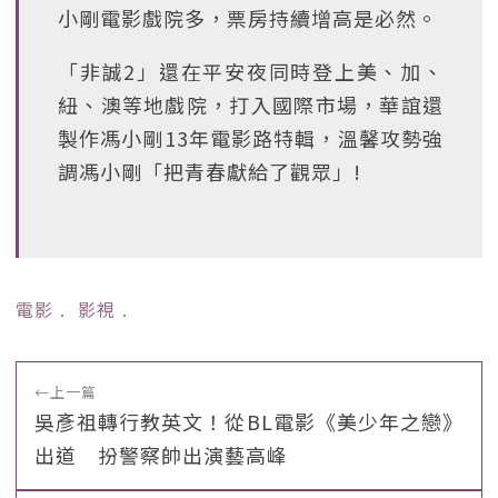
小剛電影戲院多，票房持續增高是必然。
「非誠2」還在平安夜同時登上美、加、
紐、澳等地戲院，打入國際市場，華誼還
製作馮小剛13年電影路特輯，溫馨攻勢強
調馮小剛「把青春獻給了觀眾」!
電影
﹒
影視
﹒
←
上一篇
吳彥祖轉行教英文！從BL電影《美少年之戀》
出道 扮警察帥出演藝高峰