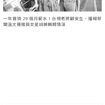
一年曾領 29 個月薪水！台視老將顧安生，播報新
聞溫文儒雅與女星胡錦鶼鰈情深