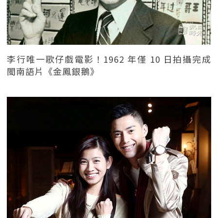
李行唯一歌仔戲電影！1962 年僅 10 日拍攝完成
閩南語片《金鳳銀鵝》