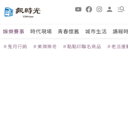
娛樂賽事
時代現場
青春懷舊
城市生活
讀報
＃鬼月行銷
＃美琪樂皂
＃點點印聯名商品
＃老派運