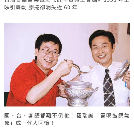
映引轟動 膠捲卻消失近 60 年
國、台、客語都難不倒他！羅瑞誠「答嘴鼓講氣
象」成一代人回憶！