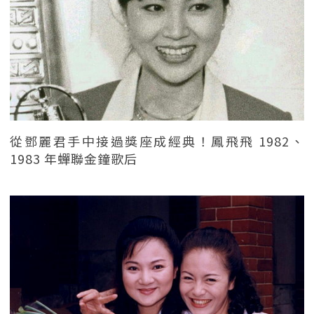
從鄧麗君手中接過獎座成經典！鳳飛飛 1982、
1983 年蟬聯金鐘歌后