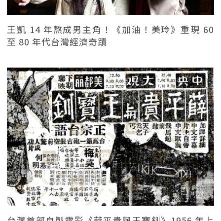
王凱 14 年熬成男主角！《加油！美玲》重現 60
至 80 年代台灣經濟奇蹟
台灣首部自製電影《薛平貴與王寶釧》1956 年上