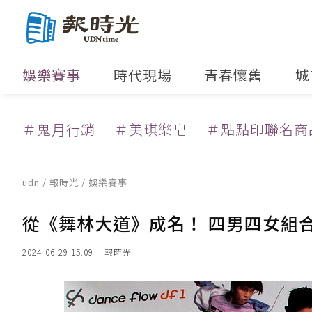
娛樂賽事
時代現場
青春懷舊
城
＃鬼月行銷
＃美琪樂皂
＃點點印聯名商
udn
/
報時光
/
娛樂賽事
從《舞林大道》成名！ 四男四女組合「
2024-06-29 15:09
報時光