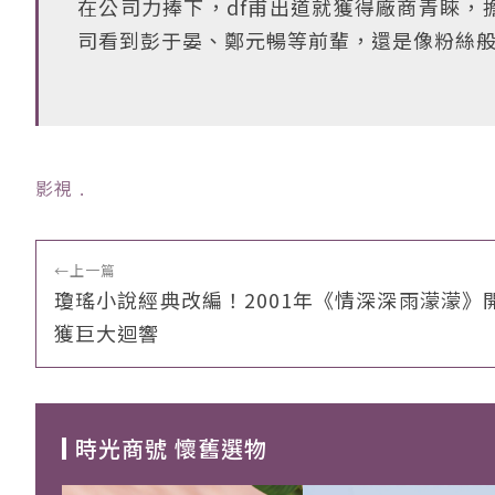
在公司力捧下，df甫出道就獲得廠商青睞，
司看到彭于晏、鄭元暢等前輩，還是像粉絲
影視
﹒
←
上一篇
瓊瑤小說經典改編！2001年《情深深雨濛濛》
獲巨大迴響
時光商號 懷舊選物