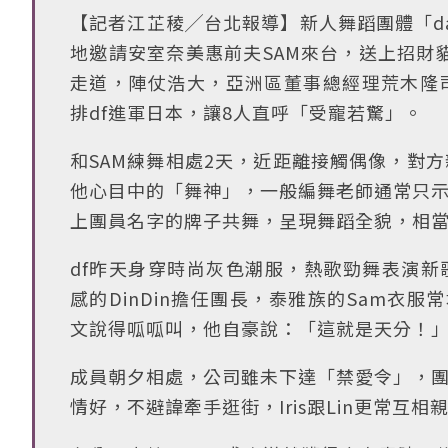
【記者江芷稜╱台北報導】新人舞蹈團體「da
地邀請安室奈美惠前夫SAM來台，送上招財
走道，陣仗浩大，亞洲區董事總經理荒木隆司
排df進軍日本，讓8人直呼「受寵若驚」。
和SAM練舞相處2天，近距離接觸偶像，對方親
他心目中的「舞神」，一般編舞老師通常只示
上團員名字的牌子共舞，呈現舞蹈全貌，相
df昨天身穿時尚灰色潮服，熱歌勁舞表演新歌「
感的DinDin擔任團長，泰雅族的Sam衣服
文說得呱呱叫，他自豪說：「這就是天分！
成員朝夕相處，公司雖未下達「禁愛令」，團員
情好，不避諱牽手逛街，Iris跟Lin更常互