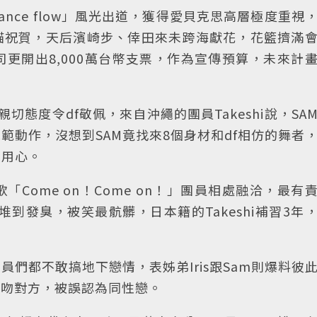
nce flow」風光出道，獲得愛貝克思高層極度重視
貓祝賀，天后濱崎步、倖田來未跨海獻花，花籃擠滿
更開出8,000萬台幣支票，作為宣傳預算，未來計
切態度令df敬佩，來自沖繩的團員Takeshi說，SA
範動作，沒想到SAM竟找來8個身材和df相仿的舞者
當用心。
Come on！Come on！」團員相處融洽，最有
常堆到發臭，被笑最骯髒，日本籍的Takeshi補習3年
」
們都不敢搞地下戀情，表姊弟Iris跟Sam則爆料彼
相親吻對方，被誤認為同性戀。