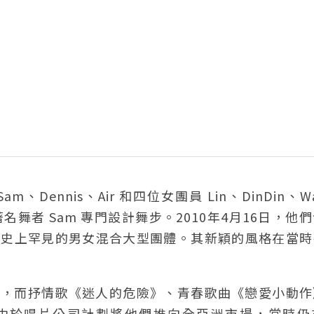
Sam、Dennis、Air 和四位女團員 Lin、DinDin、
著名舞者 Sam 專門設計舞步。2010年4月16日，他
壇史上罕見的男女混合大型團體。其新穎的風格在當時
》充滿動感，而抒情歌《迷人的危險》、青春歌曲《戀愛小動
由於唱片公司計劃將他們推向全亞洲市場，當時仍