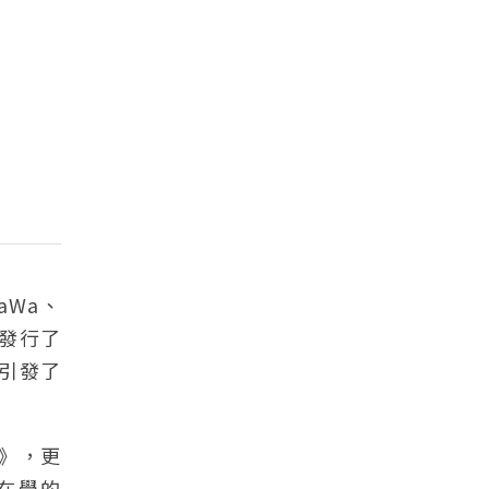
WaWa、
們發行了
引發了
作》，更
在學的