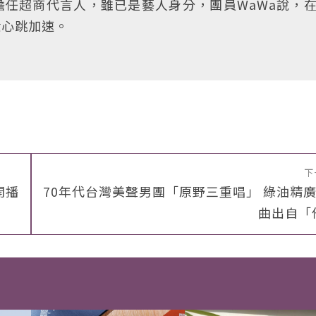
擔任超商代言人，雖已是藝人身分，團員WaWa說，
般心跳加速。
下
開播
70年代台灣美聲男團「原野三重唱」 綠油精
曲出自「