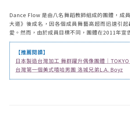
Dance Flow 是由八名舞蹈教師組成的團體
大道》後成名，因各個成員舞藝高超而迅速引起
愛。然而，由於成員目標不同，團體在2011年宣
【推薦閱讀】
日本製造台灣加工 舞群躍升偶像團體｜TOKYO 
台灣第一個美式嘻哈男團 洛城兄弟L.A. Boyz