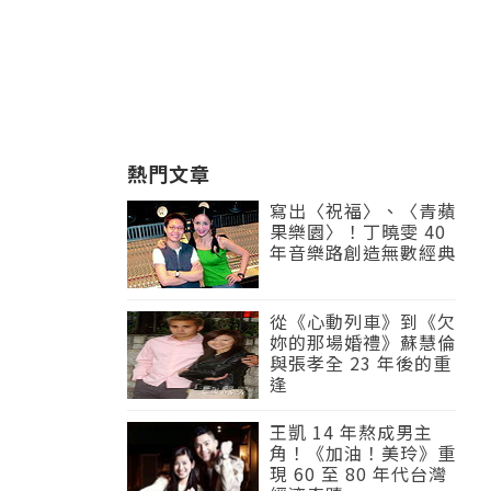
熱門文章
寫出〈祝福〉、〈青蘋
果樂園〉！丁曉雯 40
年音樂路創造無數經典
從《心動列車》到《欠
妳的那場婚禮》蘇慧倫
與張孝全 23 年後的重
逢
王凱 14 年熬成男主
角！《加油！美玲》重
現 60 至 80 年代台灣