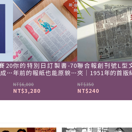
賽20
你的特別日訂製書-70
聯合報創刊號L型
韓成功
年前的報紙也能原貌重
夾｜1951年的首版
現
NT$6,000
NT$350
NT$3,280
NT$240