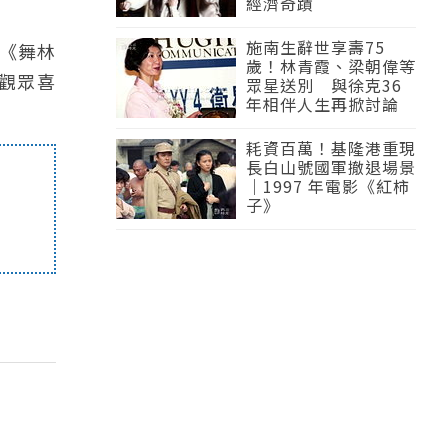
經濟奇蹟
施南生辭世享壽75
目《舞林
歲！林青霞、梁朝偉等
觀眾喜
眾星送別 與徐克36
年相伴人生再掀討論
耗資百萬！基隆港重現
長白山號國軍撤退場景
｜1997 年電影《紅柿
子》