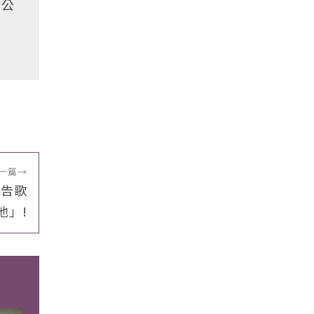
在公
一篇
→
廣告歌
他」!