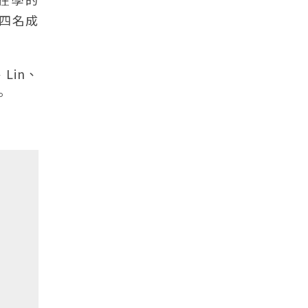
剩四名成
Lin、
。