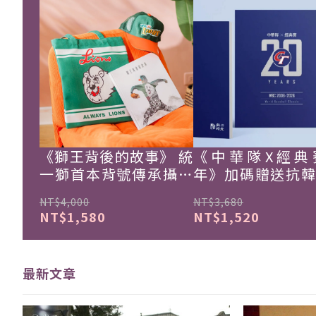
《獅王背後的故事》 統
《中華隊X經典
一獅首本背號傳承攝影
年》加碼贈送抗
集
珍藏戰報！
NT$4,000
NT$3,680
NT$1,580
NT$1,520
最新文章