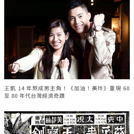
王凱 14 年熬成男主角！《加油！美玲》重現 60
至 80 年代台灣經濟奇蹟