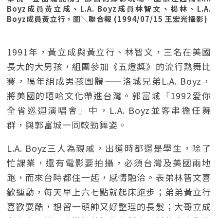
Boyz成員黃立成、L.A. Boyz成員林智文、楊林、L.A.
Boyz成員黃立行。圖＼聯合報 (1994/07/15 王宏光攝影)
1991年，黃立成與黃立行、林智文，三名在美國
長大的大男孩，組團參加《五燈獎》的流行熱舞比
賽，隔年組成男孩團體——洛城兄弟L.A. Boyz，
將美國的嘻哈文化帶進台灣。郭富城「1992愛你
全省巡迴演唱會」中，L.A. Boyz並客串擔任舞
群，與郭富城一同較勁舞姿。
L.A. Boyz三人為親戚，出道時都還是學生，除了
忙課業，還有電影要拍攝，必須台灣及美國兩地
跑，而來台時都住一起，感情融洽。表弟林智文喜
歡運動，每天早上六七點就起床跑步；弟弟黃立行
喜歡耍酷，想留一頭帥又好整理的長髮；大哥立成