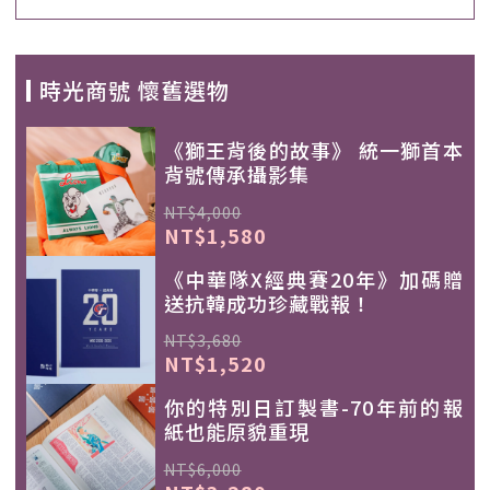
時光商號 懷舊選物
《獅王背後的故事》 統一獅首本
背號傳承攝影集
NT$4,000
NT$1,580
《中華隊X經典賽20年》加碼贈
送抗韓成功珍藏戰報！
NT$3,680
NT$1,520
你的特別日訂製書-70年前的報
紙也能原貌重現
NT$6,000