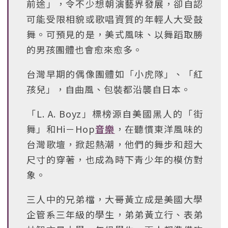
前途」，令不少想朝演藝界發展，卻自認
可能受限相貌或歌唱資質的年輕人大受鼓
舞。可預見的是，美式風味、以舞蹈取勝
的男孩團體也會愈來愈多。
台灣早期的偶像團體如「小虎隊」、「紅
孩兒」，自曲風、包裝都沿襲自日本。
「L. A. Boyz」標榜源自美國黑人的「街
舞」和Hi－Hop
音樂
，在聽慣東洋風味的
台灣歌壇，掀起熱潮，他們的舞步和超大
尺寸的穿著，也成為時下青少年的模仿對
象。
三人中的兄弟檔，大哥黃立成是美國大學
企管系三年級的學生，弟弟黃立行、表弟