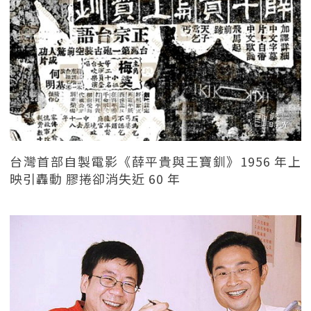
台灣首部自製電影《薛平貴與王寶釧》1956 年上
映引轟動 膠捲卻消失近 60 年