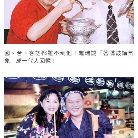
國、台、客語都難不倒他！羅瑞誠「答嘴鼓講氣
象」成一代人回憶！