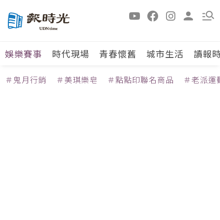
娛樂賽事
時代現場
青春懷舊
城市生活
讀報
＃鬼月行銷
＃美琪樂皂
＃點點印聯名商品
＃老派運