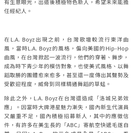
有生意眼光，出道後積極物色新人，希望未來能擔
任經紀人。
在L.A. Boyz出現之前，台灣歌壇較流行東洋曲
風，當時L.A. Boyz的風格，偏向美國的Hip-Hop
曲風，在台灣掀起一波流行，他們的穿著、舞步，
成為時下青少年的模仿對象，也使美式風格、以舞
蹈取勝的團體愈來愈多，甚至還一度傳出其聲勢及
受歡迎程度，威脅到同樣精通舞蹈的草蜢。
除此之外，L.A. Boyz在台灣還造成「洛城兄弟效
應」。因當時大牌港星魅力漸失，國內新生代演員
又嚴重不足，國內積極招募新人，其中的應徵信
件，有許多在美生長的「ABC」寄航空快遞毛遂自