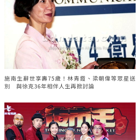
施南生辭世享壽75歲！林青霞、梁朝偉等眾星送
別 與徐克36年相伴人生再掀討論