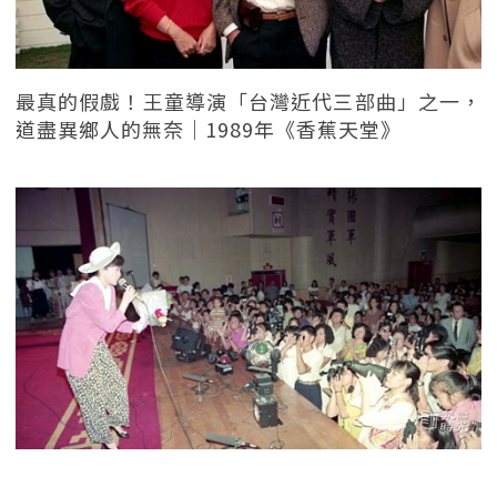
最真的假戲！王童導演「台灣近代三部曲」之一，
道盡異鄉人的無奈｜1989年《香蕉天堂》