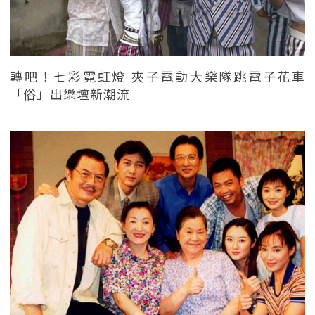
轉吧！七彩霓虹燈 夾子電動大樂隊跳電子花車
「俗」出樂壇新潮流