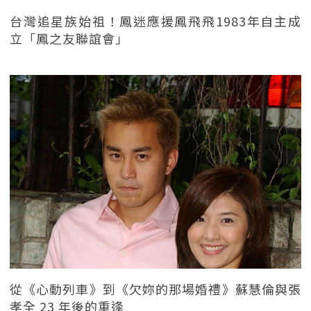
台灣追星族始祖！鳳迷應援鳳飛飛1983年自主成
立「鳳之友聯誼會」
從《心動列車》到《欠妳的那場婚禮》蘇慧倫與張
孝全 23 年後的重逢