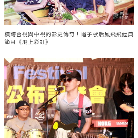
橫跨台視與中視的影史傳奇！帽子歌后鳳飛飛經典
節目《飛上彩虹》