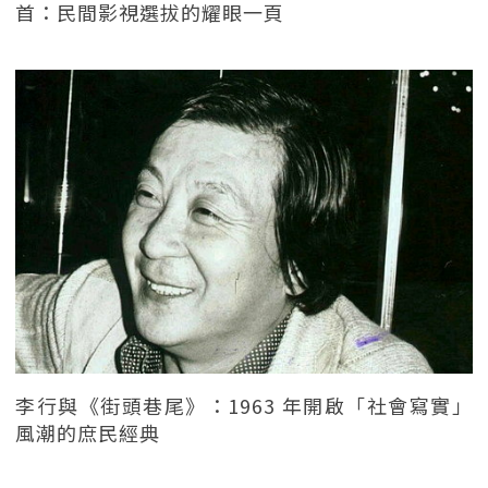
首：民間影視選拔的耀眼一頁
李行與《街頭巷尾》：1963 年開啟「社會寫實」
風潮的庶民經典