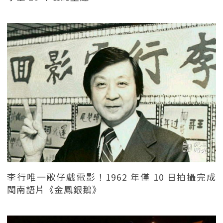
李行唯一歌仔戲電影！1962 年僅 10 日拍攝完成
閩南語片《金鳳銀鵝》