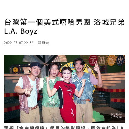
台灣第一個美式嘻哈男團 洛城兄弟
L.A. Boyz
2022-07-07 22:32
報時光
華視「金曲龍虎榜」節目的錄影現場，圖依左起為L.A.