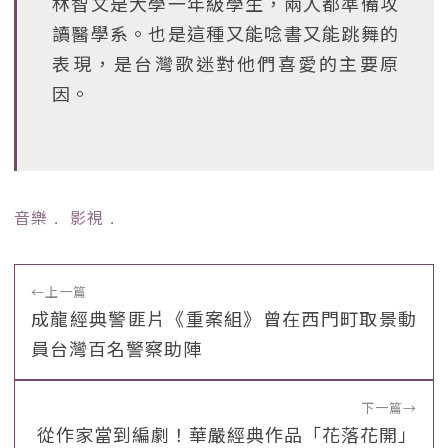
林智文是大學一年級學生，兩人都準備攻
讀醫學系。也是這種又能唸書又能跳舞的
表現，是台灣歌迷對他們喜愛的主要原
因。
音樂
﹒
影視
﹒
←
上一篇
成龍經典警匪片《重案組》曾在西門町取景動
員台灣百名警察助陣
下一篇
→
從作家當到編劇！華嚴經典作品「花落花開」