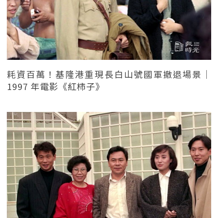
耗資百萬！基隆港重現長白山號國軍撤退場景｜
1997 年電影《紅柿子》