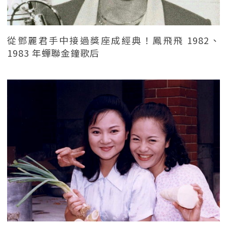
從鄧麗君手中接過獎座成經典！鳳飛飛 1982、
1983 年蟬聯金鐘歌后