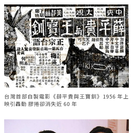
台灣首部自製電影《薛平貴與王寶釧》1956 年上
映引轟動 膠捲卻消失近 60 年