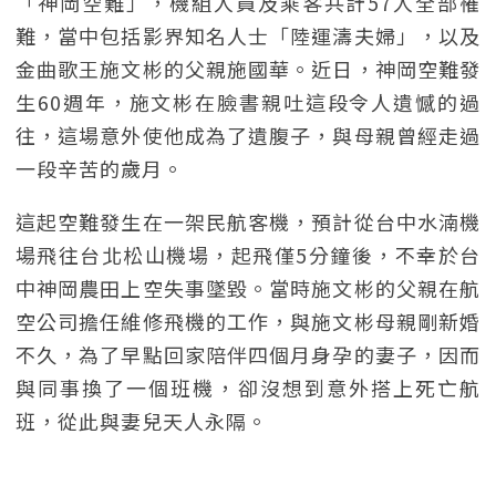
「神岡空難」，機組人員及乘客共計57人全部罹
難，當中包括影界知名人士「陸運濤夫婦」，以及
金曲歌王施文彬的父親施國華。近日，神岡空難發
生60週年，施文彬在臉書親吐這段令人遺憾的過
往，這場意外使他成為了遺腹子，與母親曾經走過
一段辛苦的歲月。
這起空難發生在一架民航客機，預計從台中水湳機
場飛往台北松山機場，起飛僅5分鐘後，不幸於台
中神岡農田上空失事墜毀。當時施文彬的父親在航
空公司擔任維修飛機的工作，與施文彬母親剛新婚
不久，為了早點回家陪伴四個月身孕的妻子，因而
與同事換了一個班機，卻沒想到意外搭上死亡航
班，從此與妻兒天人永隔。