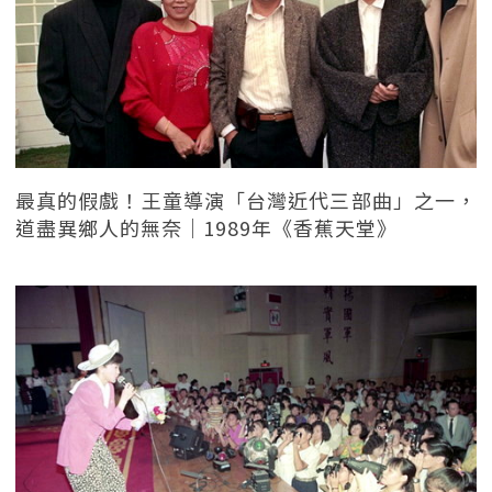
最真的假戲！王童導演「台灣近代三部曲」之一，
道盡異鄉人的無奈｜1989年《香蕉天堂》