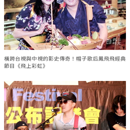
橫跨台視與中視的影史傳奇！帽子歌后鳳飛飛經典
節目《飛上彩虹》