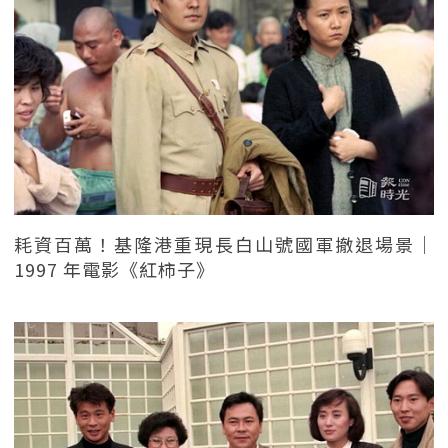
耗資百萬！基隆港重現長白山號國軍撤退場景｜
1997 年電影《紅柿子》