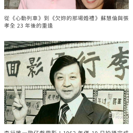
從《心動列車》到《欠妳的那場婚禮》蘇慧倫與張
孝全 23 年後的重逢
李行唯一歌仔戲電影！1962 年僅 10 日拍攝完成