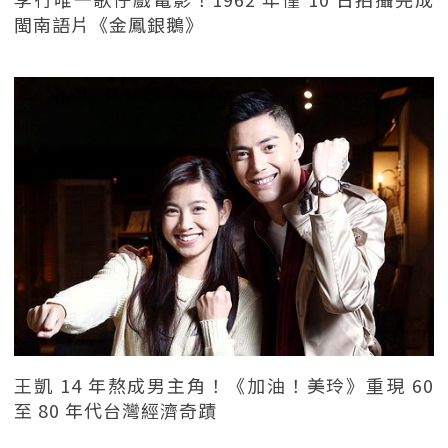
閩南語片《金鳳銀鵝》
王凱 14 年熬成男主角！《加油！美玲》重現 60
至 80 年代台灣經濟奇蹟