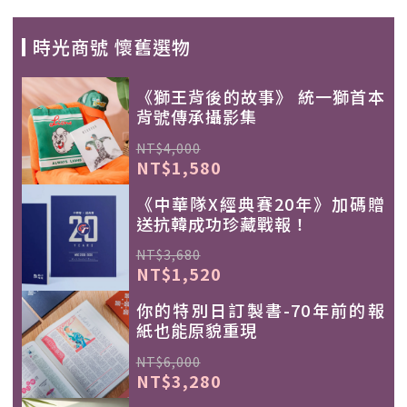
時光商號 懷舊選物
《獅王背後的故事》 統一獅首本
背號傳承攝影集
NT$4,000
NT$1,580
《中華隊X經典賽20年》加碼贈
送抗韓成功珍藏戰報！
NT$3,680
NT$1,520
你的特別日訂製書-70年前的報
紙也能原貌重現
NT$6,000
NT$3,280