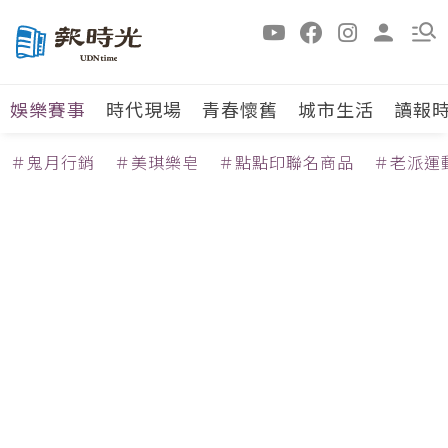
娛樂賽事
時代現場
青春懷舊
城市生活
讀報
＃鬼月行銷
＃美琪樂皂
＃點點印聯名商品
＃老派運