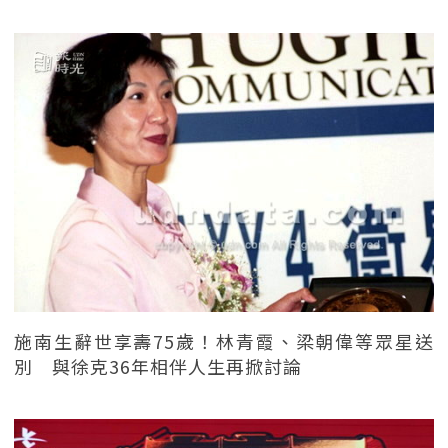
施南生辭世享壽75歲！林青霞、梁朝偉等眾星送
別 與徐克36年相伴人生再掀討論