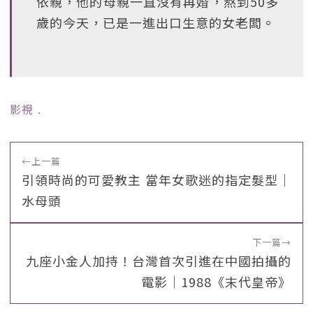
依親，他的母親一直沒有再婚，熬到50多
歲的今天，已是一進出口生意的女老闆。
影視
﹒
←
上一篇
引領時尚的可愛教主 當年女歌迷的指定髮型｜
水母頭
下一篇
→
九座小金人加持！台灣首次引進在中國拍攝的
電影｜1988《末代皇帝》