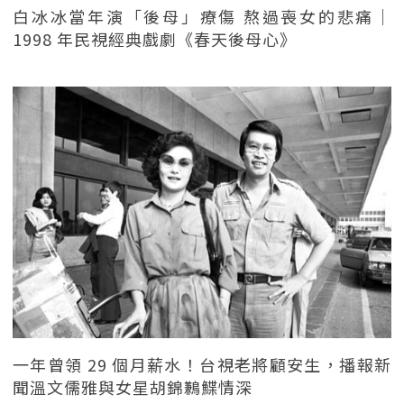
白冰冰當年演「後母」療傷 熬過喪女的悲痛｜
1998 年民視經典戲劇《春天後母心》
一年曾領 29 個月薪水！台視老將顧安生，播報新
聞溫文儒雅與女星胡錦鶼鰈情深