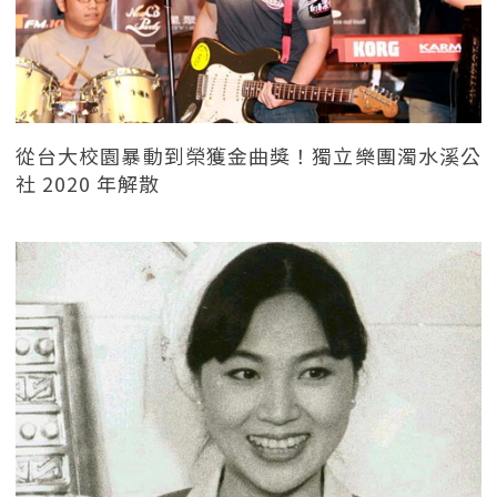
從台大校園暴動到榮獲金曲獎！獨立樂團濁水溪公
社 2020 年解散