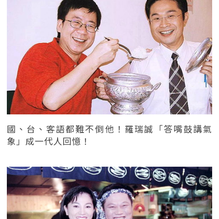
國、台、客語都難不倒他！羅瑞誠「答嘴鼓講氣
象」成一代人回憶！