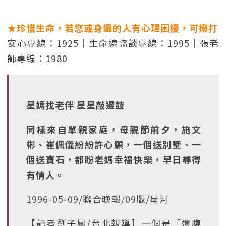
★珍惜生命，若您或身邊的人有心理困擾，可撥打
安心專線：1925｜生命線協談專線：1995｜張老
師專線：1980
星媽找老伴 星星敲邊鼓
同樣來自單親家庭，母親節前夕，施文
彬、崔佩儀紛紛許心願，一個送別墅、一
個送寶石，都盼老媽幸福快樂，早日尋得
有情人。
1996-05-09/聯合晚報/09版/星河
【記者劉子鳳/台北報導】一個是「遺腹