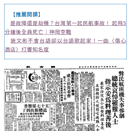
【推薦閱讀】
是故障還是劫機？台灣第一起民航事故！ 起飛5
分鐘後全員死亡｜神岡空難
施文彬不會台語卻以台語歌起家！一曲〈傷心
酒店〉打響知名度