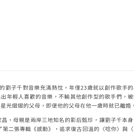
te音樂學院的劉子千對音樂充滿熱忱，年僅23歲就以創作歌手
、唱出年輕人喜歡的音樂，不輸其他創作型的歌手們，
著星光熠熠的父母，即便他的父母在他一歲時就已離婚
家昌，母親是兩岸三地知名的影后甄珍，讓劉子千本身
作了第二張專輯《感動》，追求復古回溫的〈唸你〉與