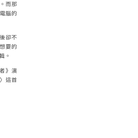
。而那
電腦的
後卻不
想要的
輯。
夢者》演
〉這首