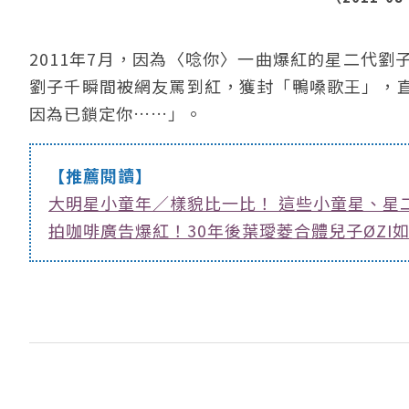
2011年7月，因為〈唸你〉一曲爆紅的星二代
劉子千瞬間被網友罵到紅，獲封「鴨嗓歌王」，
因為已鎖定你……」。
【推薦閱讀】
大明星小童年／樣貌比一比！ 這些小童星、星
拍咖啡廣告爆紅！30年後葉璦菱合體兒子ØZI