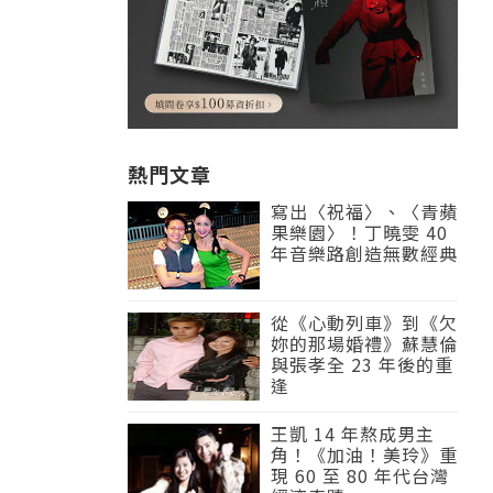
熱門文章
寫出〈祝福〉、〈青蘋
果樂園〉！丁曉雯 40
年音樂路創造無數經典
從《心動列車》到《欠
妳的那場婚禮》蘇慧倫
與張孝全 23 年後的重
逢
王凱 14 年熬成男主
角！《加油！美玲》重
現 60 至 80 年代台灣