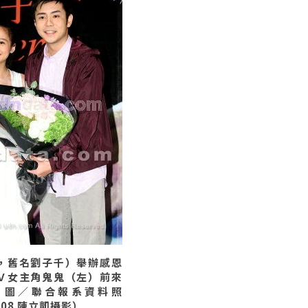
，舊名劉子千）舉辦感恩
Ｖ女主角鬼鬼（左）前來
。圖／聯合報系資料照
8-08 陳立凱攝影）