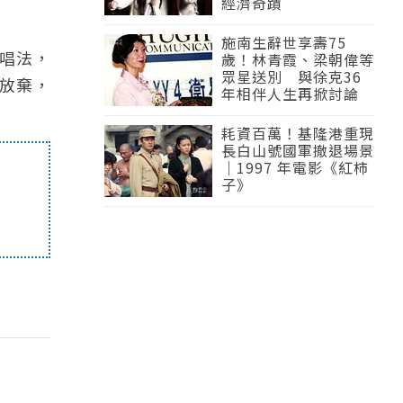
經濟奇蹟
施南生辭世享壽75
的唱法，
歲！林青霞、梁朝偉等
眾星送別 與徐克36
放棄，
年相伴人生再掀討論
耗資百萬！基隆港重現
長白山號國軍撤退場景
｜1997 年電影《紅柿
子》