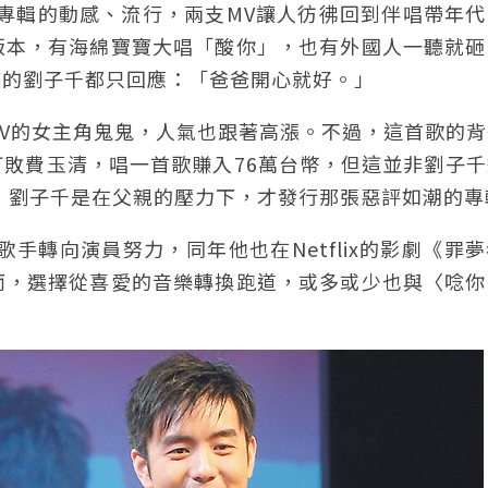
專輯的動感、流行，兩支MV讓人彷彿回到伴唱帶年代
版本，有海綿寶寶大唱「酸你」，也有外國人一聽就砸
時的劉子千都只回應：「爸爸開心就好。」
V的女主角鬼鬼，人氣也跟著高漲。不過，這首歌的背
敗費玉清，唱一首歌賺入76萬台幣，但這並非劉子千
反，劉子千是在父親的壓力下，才發行那張惡評如潮的專
歌手轉向演員努力，同年他也在Netflix的影劇《罪
而，選擇從喜愛的音樂轉換跑道，或多或少也與〈唸你