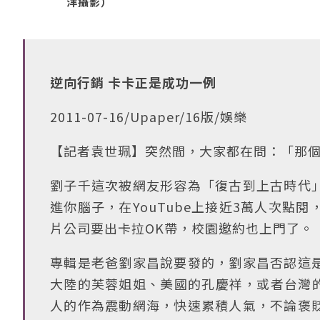
洋攝影）
逆向行銷 卡卡正是成功一例
2011-07-16/Upaper/16版/娛樂
【記者袁世珮】突然間，大家都在問：「那
劉子千這次被網友形容為「復古到上古時代
進你腦子，在YouTube上接近3萬人次點
片公司要出卡拉OK帶，校園邀約也上門了。
專輯是老爸劉家昌說要發的，劉家昌否認這
大陸的芙蓉姐姐、美國的孔慶祥，或者台灣的
人的作為震動網海，快速累積人氣，不論褒