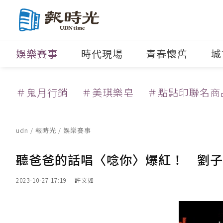
娛樂賽事
時代現場
青春懷舊
城
＃鬼月行銷
＃美琪樂皂
＃點點印聯名商
udn
/
報時光
/
娛樂賽事
聽爸爸的話唱〈唸你〉爆紅！ 劉子
2023-10-27 17:19
許文如