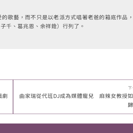
受的歌藝，而不只是以老派方式唱著老爸的箱底作品
劉子千、葛兆恩、余祥銓）行列了。
下
戲劇
曲家瑞從代班DJ成為媒體寵兒 麻辣女教授