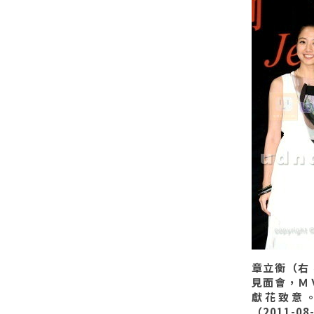
章立衡（右
見面會，Ｍ
獻花致意
（2011-0