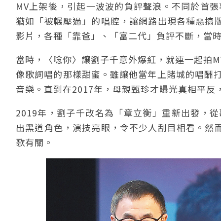
MV上架後，引起一波波的負評聲浪。不同於首張
猶如「被輾壓過」的唱腔，讓網路出現各種惡搞
影片，各種「靠爸」、「富二代」負評不斷，當
當時，〈唸你〉讓劉子千意外爆紅，就連一起拍M
像歌詞唱的那樣甜蜜。雖讓他當年上賭城的唱酬打
音樂。直到在2017年，母親甄珍才曝光真相平
2019年，劉子千改名為「章立衡」重新出發，從
出黑道角色，演技亮眼，令不少人刮目相看。然
歌有關。