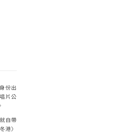
的身份出
被唱片公
。
就自帶
〈冬港〉