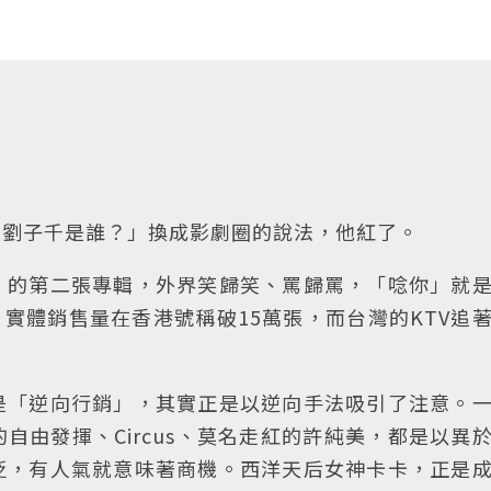
個劉子千是誰？」換成影劇圈的說法，他紅了。
」的第二張專輯，外界笑歸笑、罵歸罵，「唸你」就
閱，實體銷售量在香港號稱破15萬張，而台灣的KTV追
是「逆向行銷」，其實正是以逆向手法吸引了注意。
自由發揮、Circus、莫名走紅的許純美，都是以異
貶，有人氣就意味著商機。西洋天后女神卡卡，正是