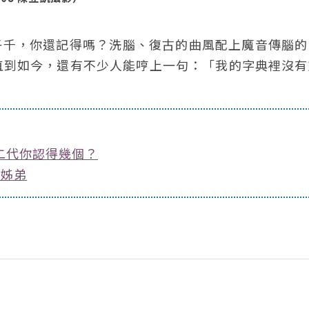
劉子千，你還記得嗎？洗腦、復古的曲風配上魔音傳腦
直到如今，還有不少人能哼上一句：「我的字典裡沒有
二代你認得幾個？
如姊弟