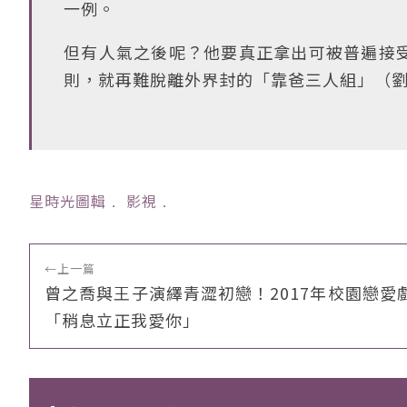
一例。
但有人氣之後呢？他要真正拿出可被普遍接
則，就再難脫離外界封的「靠爸三人組」（
星時光圖輯
﹒
影視
﹒
←
上一篇
曾之喬與王子演繹青澀初戀！2017年校園戀愛
「稍息立正我愛你」