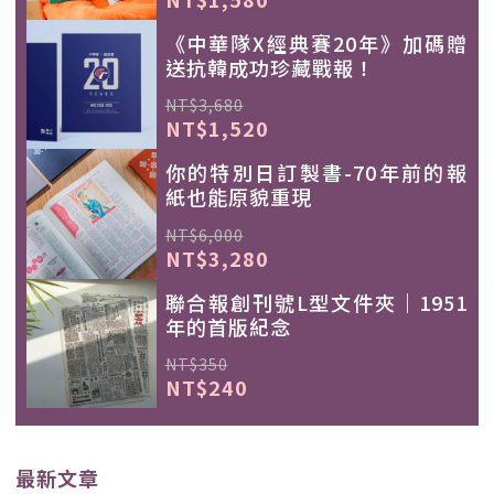
《中華隊X經典賽20年》加碼贈
送抗韓成功珍藏戰報！
NT$3,680
NT$1,520
你的特別日訂製書-70年前的報
紙也能原貌重現
NT$6,000
NT$3,280
聯合報創刊號L型文件夾｜1951
年的首版紀念
NT$350
NT$240
最新文章