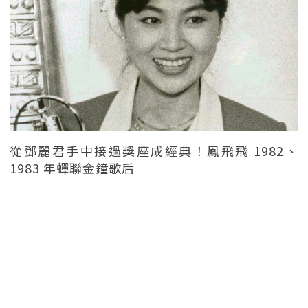
從鄧麗君手中接過獎座成經典！鳳飛飛 1982、
1983 年蟬聯金鐘歌后