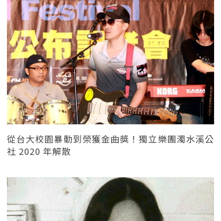
從台大校園暴動到榮獲金曲獎！獨立樂團濁水溪公
社 2020 年解散