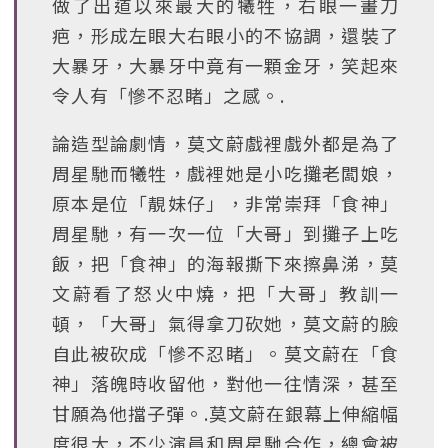
做了出道以來最大的犧牲，右眼一畫刀
疤，形成左眼大右眼小的不協調，還裝了
大暴牙，大暴牙中竟有一顆金牙，笑起來
令人有「慘不忍睹」之感。.
論造型論劇情，莫文蔚戲裡戲外都是為了
周星馳而犧牲，戲裡她是小吃攤老闆娘，
原本是位「靚妹仔」，非常崇拜「食神」
周星馳，有一次一位「大哥」到攤子上吃
飯，把「食神」的海報撕下來擦鼻涕，莫
文蔚看了怒火中燒，把「大哥」教訓一
頓，「大哥」氣得拿刀砍她，莫文蔚的臉
自此被砍成「慘不忍睹」。莫文蔚在「食
神」落魄時收留他，對他一往情深，甚至
甘願為他擋子彈。.莫文蔚在銀幕上伸縮幅
度很大，不少演員和周星馳合作，總會被