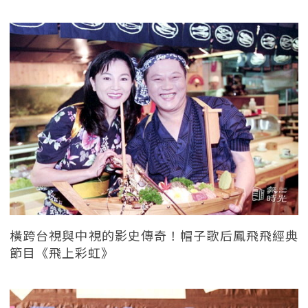
橫跨台視與中視的影史傳奇！帽子歌后鳳飛飛經典
節目《飛上彩虹》