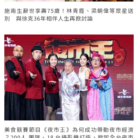
施南生辭世享壽75歲！林青霞、梁朝偉等眾星送
別 與徐克36年相伴人生再掀討論
美食競賽節目《夜市王》為何成功帶動夜市經濟
？200人 團隊、18 台攝影機打造，掀起全台夜市