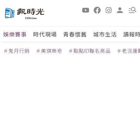
娛樂賽事
時代現場
青春懷舊
城市生活
讀報
＃鬼月行銷
＃美琪樂皂
＃點點印聯名商品
＃老派運