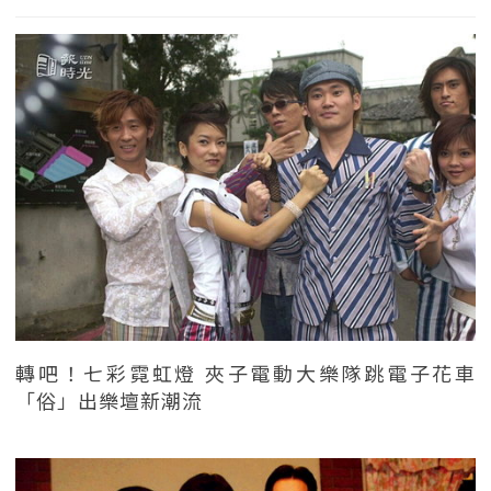
轉吧！七彩霓虹燈 夾子電動大樂隊跳電子花車
「俗」出樂壇新潮流