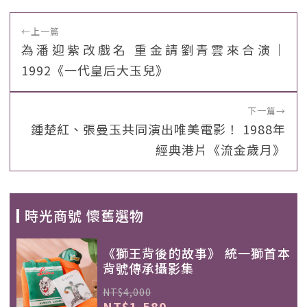
←
上一篇
為潘迎紫改戲名 重金請劉青雲來合演｜
1992《一代皇后大玉兒》
下一篇
→
鍾楚紅、張曼玉共同演出唯美電影！ 1988年
經典港片《流金歲月》
時光商號 懷舊選物
《獅王背後的故事》 統一獅首本
背號傳承攝影集
NT$4,000
NT$1,580