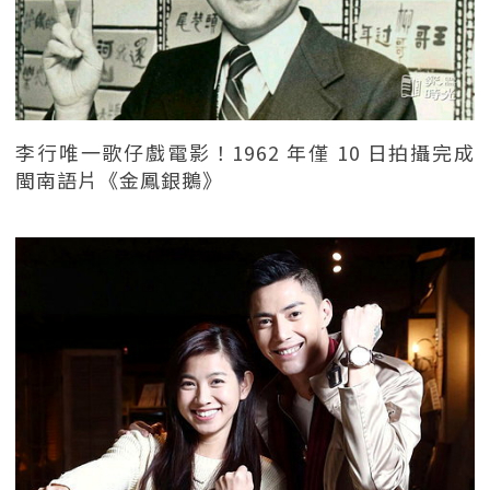
李行唯一歌仔戲電影！1962 年僅 10 日拍攝完成
閩南語片《金鳳銀鵝》