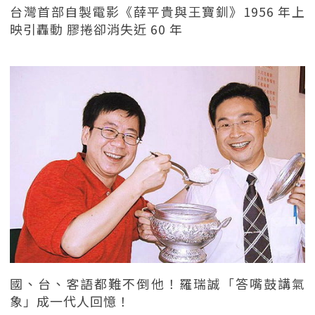
台灣首部自製電影《薛平貴與王寶釧》1956 年上
映引轟動 膠捲卻消失近 60 年
國、台、客語都難不倒他！羅瑞誠「答嘴鼓講氣
象」成一代人回憶！