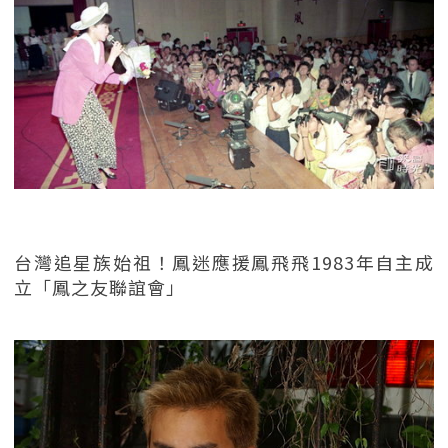
台灣追星族始祖！鳳迷應援鳳飛飛1983年自主成
立「鳳之友聯誼會」