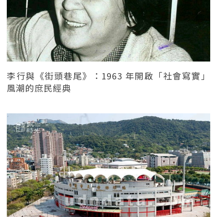
李行與《街頭巷尾》：1963 年開啟「社會寫實」
風潮的庶民經典