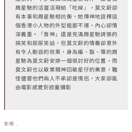
周星馳的活靈活現給「吃掉」，莫文蔚卻
有本事和周星馳相抗衡，她傳神地詮釋這
個香港小人物的外型粗鄙不堪，內心卻情
深義重。「食神」還是充滿周星馳誇張的
搞笑和屎尿笑話，但莫文蔚的情義卻意外
有令人動容的效果，身為編、製、導的周
星馳為莫文蔚安排一個很討好的位置，而
莫文蔚也以敬業精神回敬星仔的美意，難
怪儘管他們兩人不承認是情侶，大家卻能
由電影感覺到欲蓋彌彰
影視
﹒