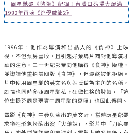
周星馳破《賭聖》紀錄！台灣口碑場大爆滿
1992年再演《逃學威龍2》
1996年，他作為導演和出品人的《食神》上映
後，不但票房豐收，且引起好萊塢片商對他導演才
華的注意。二十世紀影業向他購得《食神》版權，
並邀請他重拍美國版《食神》，但最終被他拒絕。
片中使用周星馳的英文名與姓氏做為主角的名稱，
劇情也同時參照周星馳私下狂傲性格的脾氣，「這
位史提芬周是現實中周星馳的寫照」也因此傳開。
電影《食神》中參與演出的莫文蔚，當時應星爺要
求犧牲形象扮醜出演「火雞姐」，影片中「刀疤暴
牙」的外型讓觀眾印象深刻。電影上映多年後，有