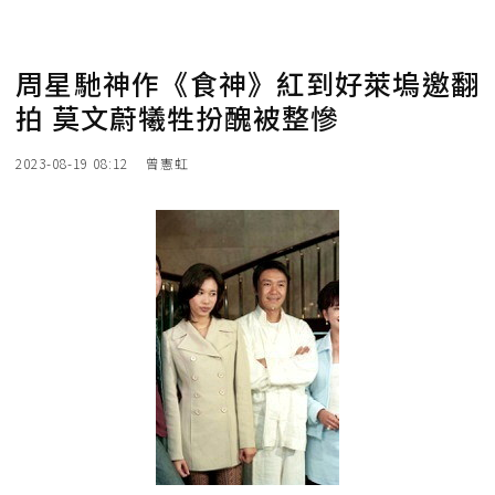
周星馳神作《食神》紅到好萊塢邀翻
拍 莫文蔚犧牲扮醜被整慘
2023-08-19 08:12
曾憲虹