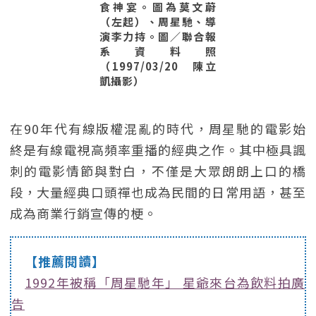
食神宴。圖為莫文蔚
（左起）、周星馳、導
演李力持。圖／聯合報
系資料照
（1997/03/20 陳立
凱攝影）
在90年代有線版權混亂的時代，周星馳的電影始
終是有線電視高頻率重播的經典之作。其中極具諷
刺的電影情節與對白，不僅是大眾朗朗上口的橋
段，大量經典口頭禪也成為民間的日常用語，甚至
成為商業行銷宣傳的梗。
【推薦閱讀】
1992年被稱「周星馳年」 星爺來台為飲料拍廣
告