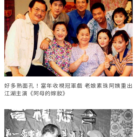
好多熟面孔！當年收視冠軍戲 老娘素珠阿姨重出
江湖主演《阿母的嫁妝》