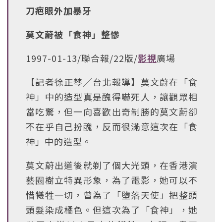
刀疤眼外加暴牙
莫文蔚被「食神」整慘
1997-01-13/聯合報/22版/
影視
廣場
【記者徐正棽╱台北報導】莫文蔚在「食
神」中的造型真是醜得嚇死人，讓觀眾相
當吃驚，但一向喜歡出奇制勝的莫文蔚卻
不在乎自己扮醜，反而很滿意這次在「食
神」中的造型。
莫文蔚出道後就剃了個大光頭，在香港演
藝圈樹立特異形象，為了電影，她可以不
惜犧牲一切，曾為了「墮落天使」把整頭
頭髮染成橘色。但這次為了「食神」，她